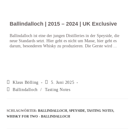
Ballindalloch | 2015 – 2024 | UK Exclusive
Pri
Bro
Ballindalloch ist eine der jungen Distilleries in der Speyside, die
neue Standards setzt. Hier geht es nicht um Masse, hier geht es
Die T
darum, besonderen Whisky zu produzieren. Die Gerste wird ...
in ih
Castl
Klaus Bölling
5. Juni 2025
Ballindalloch
/
Tasting Notes
SCHLAGWÖRTER
:
BALLINDALLOCH
,
SPEYSIDE
,
TASTING NOTES
,
WHISKY FOR TWO - BALLINDALLOCH