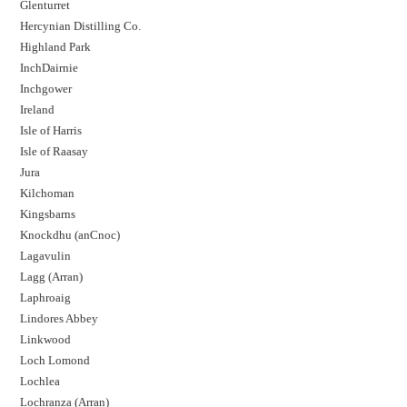
Glenturret
Hercynian Distilling Co.
Highland Park
InchDairnie
Inchgower
Ireland
Isle of Harris
Isle of Raasay
Jura
Kilchoman
Kingsbarns
Knockdhu (anCnoc)
Lagavulin
Lagg (Arran)
Laphroaig
Lindores Abbey
Linkwood
Loch Lomond
Lochlea
Lochranza (Arran)