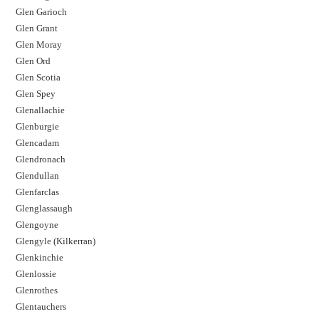
Glen Garioch
Glen Grant
Glen Moray
Glen Ord
Glen Scotia
Glen Spey
Glenallachie
Glenburgie
Glencadam
Glendronach
Glendullan
Glenfarclas
Glenglassaugh
Glengoyne
Glengyle (Kilkerran)
Glenkinchie
Glenlossie
Glenrothes
Glentauchers