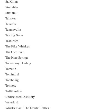
St. Kilian
Strathisla
Strathmill
Talisker
Tamdhu
Tamnavulin
Tasting Notes
Teaninich
The Fifty Whiskys
The Glenlivet
The Nine Springs
Tobermory | Ledaig
Tomatin
Tomintoul
Torabhaig
Tormore
Tullibardine
Undisclosed Distillery
Waterford
Whisky Bar – The Empty Bottles