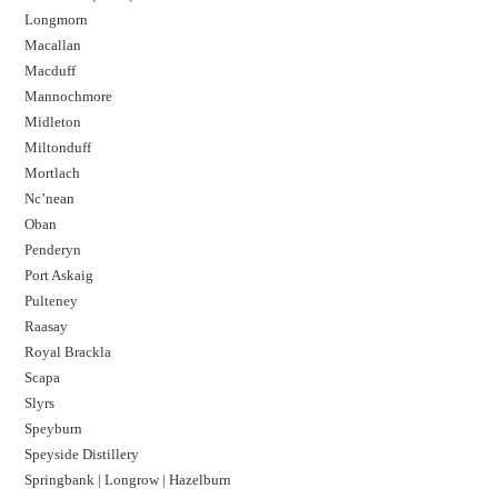
Longmorn
Macallan
Macduff
Mannochmore
Midleton
Miltonduff
Mortlach
Nc’nean
Oban
Penderyn
Port Askaig
Pulteney
Raasay
Royal Brackla
Scapa
Slyrs
Speyburn
Speyside Distillery
Springbank | Longrow | Hazelburn