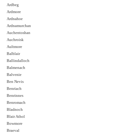
Ardbeg
Ardmore
Ardnahoe
Ardnamurchan
Auchentoshan
Auchroisk
Aultmore
Balblair
Ballindalloch
Balmenach
Balvenie
Ben Nevis
Benriach
Benrinnes
Benromach
Bladnoch
Blair Athol
Bowmore
Braeval