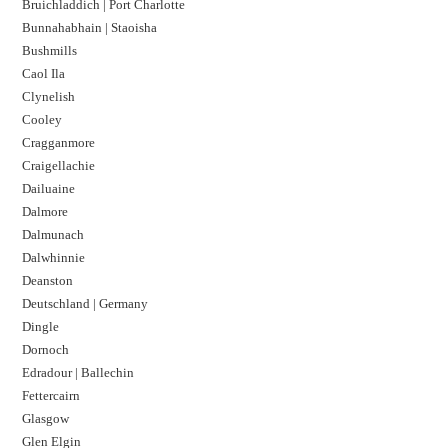
Bruichladdich | Port Charlotte
Bunnahabhain | Staoisha
Bushmills
Caol Ila
Clynelish
Cooley
Cragganmore
Craigellachie
Dailuaine
Dalmore​
Dalmunach
Dalwhinnie
Deanston
Deutschland | Germany
Dingle
Dornoch
Edradour | Ballechin
Fettercairn
Glasgow
Glen Elgin