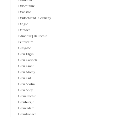
Dalwhinnie
Deanston
Deutschland | Germany
Dingle
Dornoch
Edradour | Ballechin
Fettercairn
Glasgow
Glen Elgin
Glen Garioch
Glen Grant
Glen Moray
Glen Ord
Glen Scotia
Glen Spey
Glenallachie
Glenburgie
Glencadam
Glendronach