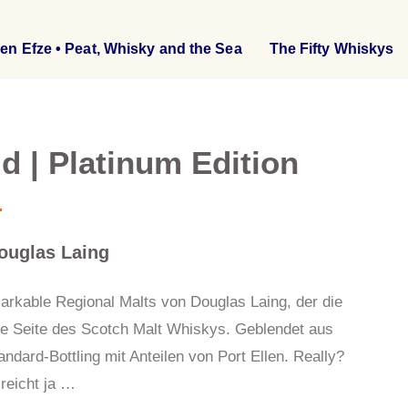
en Efze • Peat, Whisky and the Sea
The Fifty Whiskys
ld | Platinum Edition
Douglas Laing
markable Regional Malts von Douglas Laing, der die
hige Seite des Scotch Malt Whiskys. Geblendet aus
tanda
r
d-Bottling mit
A
nteilen von Port Ellen. Really?
reicht ja …