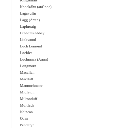
Kingsbarns
Knockdhu (anCnoc)
Lagavulin
Lagg (Arran)
Laphroaig
Lindores Abbey
Linkwood
Loch Lomond
Lochlea
Lochranza (Arran)
Longmorn
Macallan
Macduff
Mannochmore
Midleton
Miltonduff
Mortlach
Nc’nean
Oban
Penderyn