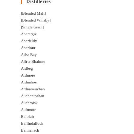
Distilleries
[Blended Malt]
[Blended Whisky]
[Single Grain]
Aberargie
Aberfeldy
Aberlour
Ailsa Bay
Allt-a-Bhainne
Ardbeg
Ardmore
Ardnahoe
Ardnamurchan
Auchentoshan
Auchroisk
Aultmore
Balblair
Ballindalloch
Balmenach