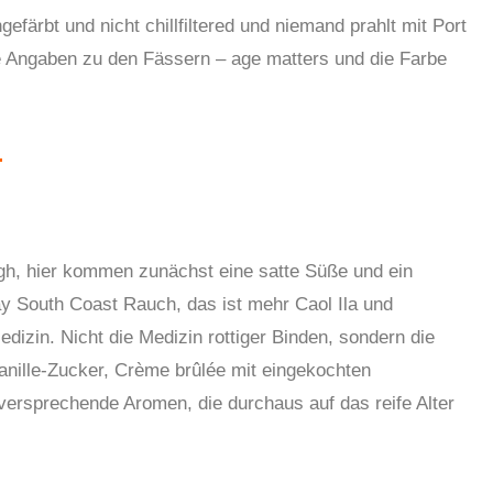
gefärbt und nicht chillfiltered und niemand prahlt mit Port
ne Angaben zu den Fässern – age matters und die Farbe
ugh, hier komm
en
zunächst eine satte Süße und ein
ay South Coast Rauch, das ist mehr Caol Ila und
dizin. Nicht die Medizin rottiger Binden, sondern die
anille-Zucker, Crème brûlée mit eingekochten
versprechende Aromen, die durchaus auf das reife Alter