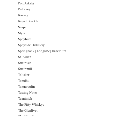
Port Askaig
Pulteney
Raasay
Royal Brackla
Scapa
Slyrs
Speyburn
Speyside Distillery
Springbank | Longrow | Hazelburn
St. Kilian
Strathisla
Strathmill
Talisker
Tamdhu
Tamnavulin
Tasting Notes
Teaninich
The Fifty Whiskys
The Glenlivet