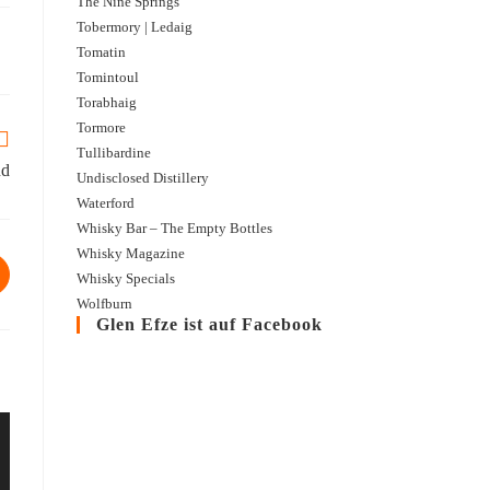
The Nine Springs
Tobermory | Ledaig
Tomatin
Tomintoul
Torabhaig
Tormore
Tullibardine
nd
Undisclosed Distillery
Waterford
Whisky Bar – The Empty Bottles
Whisky Magazine
Whisky Specials
Wolfburn
Glen Efze ist auf Facebook