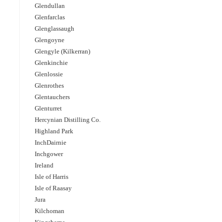
Glendullan
Glenfarclas
Glenglassaugh
Glengoyne
Glengyle (Kilkerran)
Glenkinchie
Glenlossie
Glenrothes
Glentauchers
Glenturret
Hercynian Distilling Co.
Highland Park
InchDairnie
Inchgower
Ireland
Isle of Harris
Isle of Raasay
Jura
Kilchoman