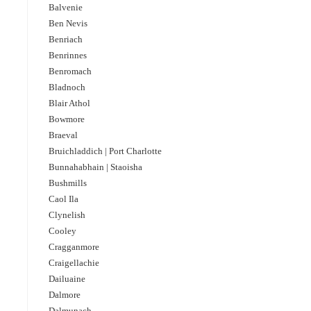
Balvenie
Ben Nevis
Benriach
Benrinnes
Benromach
Bladnoch
Blair Athol
Bowmore
Braeval
Bruichladdich | Port Charlotte
Bunnahabhain | Staoisha
Bushmills
Caol Ila
Clynelish
Cooley
Cragganmore
Craigellachie
Dailuaine
Dalmore​
Dalmunach