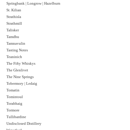
Springbank | Longrow | Hazelburn
St. Kilian
Strathisla
Strathmill
Talisker
Tamdhu
Tamnavulin
Tasting Notes
Teaninich
The Fifty Whiskys
The Glenlivet
The Nine Springs
Tobermory | Ledaig
Tomatin
Tomintoul
Torabhaig
Tormore
Tullibardine
Undisclosed Distillery