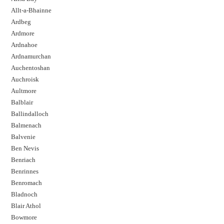
Allt-a-Bhainne
Ardbeg
Ardmore
Ardnahoe
Ardnamurchan
Auchentoshan
Auchroisk
Aultmore
Balblair
Ballindalloch
Balmenach
Balvenie
Ben Nevis
Benriach
Benrinnes
Benromach
Bladnoch
Blair Athol
Bowmore