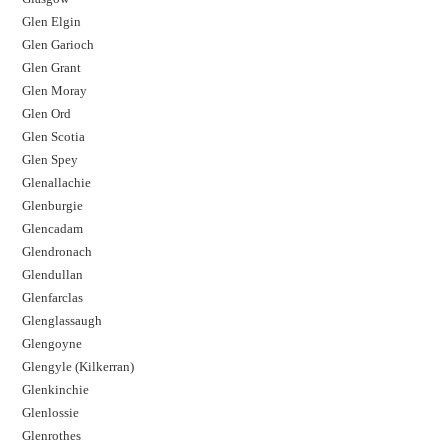
Glen Elgin
Glen Garioch
Glen Grant
Glen Moray
Glen Ord
Glen Scotia
Glen Spey
Glenallachie
Glenburgie
Glencadam
Glendronach
Glendullan
Glenfarclas
Glenglassaugh
Glengoyne
Glengyle (Kilkerran)
Glenkinchie
Glenlossie
Glenrothes