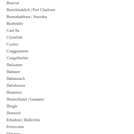
Braeval
Bruichladdich | Port Charlotte
Bunnahabhain | Staoisha
Bushmills
Caol Ila
Clynelish
Cooley
Cragganmore
Craigellachie
Dailuaine
Dalmore​
Dalmunach
Dalwhinnie
Deanston
Deutschland | Germany
Dingle
Dornoch
Edradour | Ballechin
Fettercairn
Glasgow