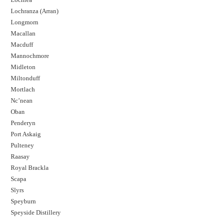
Lochranza (Arran)
Longmorn
Macallan
Macduff
Mannochmore
Midleton
Miltonduff
Mortlach
Nc’nean
Oban
Penderyn
Port Askaig
Pulteney
Raasay
Royal Brackla
Scapa
Slyrs
Speyburn
Speyside Distillery