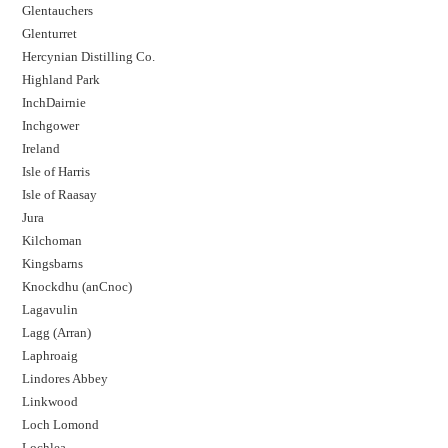
Glentauchers
Glenturret
Hercynian Distilling Co.
Highland Park
InchDairnie
Inchgower
Ireland
Isle of Harris
Isle of Raasay
Jura
Kilchoman
Kingsbarns
Knockdhu (anCnoc)
Lagavulin
Lagg (Arran)
Laphroaig
Lindores Abbey
Linkwood
Loch Lomond
Lochlea