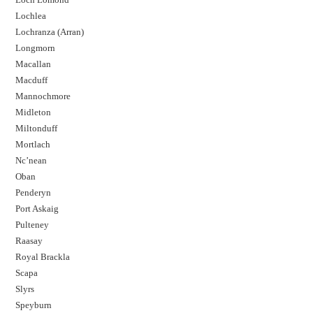
Lochlea
Lochranza (Arran)
Longmorn
Macallan
Macduff
Mannochmore
Midleton
Miltonduff
Mortlach
Nc’nean
Oban
Penderyn
Port Askaig
Pulteney
Raasay
Royal Brackla
Scapa
Slyrs
Speyburn