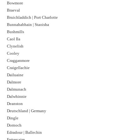
Bowmore
Braeval
Bruichladdich | Port Charlotte
Bunnahabhain | Staoisha
Bushmills
Caol Ila
Clynelish
Cooley
Cragganmore
Craigellachie
Dailuaine
Dalmore​
Dalmunach
Dalwhinnie
Deanston
Deutschland | Germany
Dingle
Dornoch
Edradour | Ballechin
Fettercairn