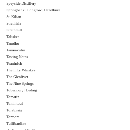
Speyside Distillery
Springbank | Longrow | Hazelburn
St. Kilian
Strathisla
Strathmill
Talisker
Tamdhu
Tamnavulin
Tasting Notes
Teaninich
The Fifty Whiskys
The Glenlivet
The Nine Springs
Tobermory | Ledaig
Tomatin
Tomintoul
Torabhaig
Tormore
Tullibardine