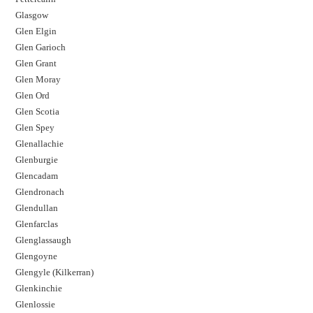
Glasgow
Glen Elgin
Glen Garioch
Glen Grant
Glen Moray
Glen Ord
Glen Scotia
Glen Spey
Glenallachie
Glenburgie
Glencadam
Glendronach
Glendullan
Glenfarclas
Glenglassaugh
Glengoyne
Glengyle (Kilkerran)
Glenkinchie
Glenlossie