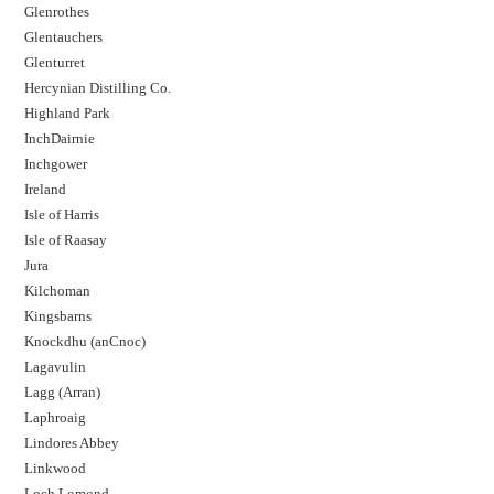
Glenrothes
Glentauchers
Glenturret
Hercynian Distilling Co.
Highland Park
InchDairnie
Inchgower
Ireland
Isle of Harris
Isle of Raasay
Jura
Kilchoman
Kingsbarns
Knockdhu (anCnoc)
Lagavulin
Lagg (Arran)
Laphroaig
Lindores Abbey
Linkwood
Loch Lomond