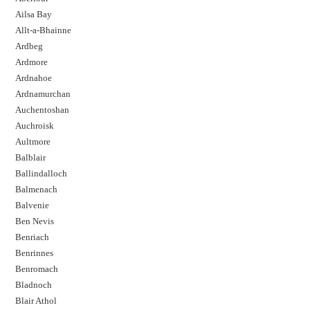
Ailsa Bay
Allt-a-Bhainne
Ardbeg
Ardmore
Ardnahoe
Ardnamurchan
Auchentoshan
Auchroisk
Aultmore
Balblair
Ballindalloch
Balmenach
Balvenie
Ben Nevis
Benriach
Benrinnes
Benromach
Bladnoch
Blair Athol