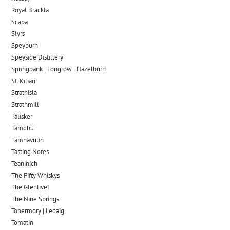
Royal Brackla
Scapa
Slyrs
Speyburn
Speyside Distillery
Springbank | Longrow | Hazelburn
St. Kilian
Strathisla
Strathmill
Talisker
Tamdhu
Tamnavulin
Tasting Notes
Teaninich
The Fifty Whiskys
The Glenlivet
The Nine Springs
Tobermory | Ledaig
Tomatin