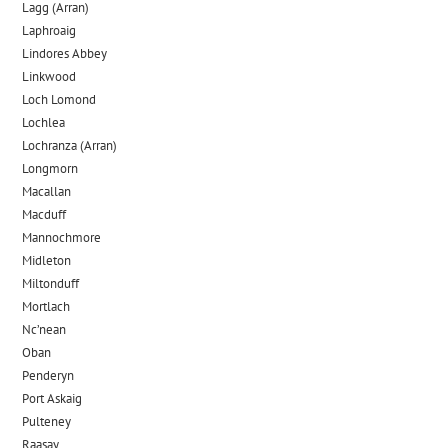
Lagg (Arran)
Laphroaig
Lindores Abbey
Linkwood
Loch Lomond
Lochlea
Lochranza (Arran)
Longmorn
Macallan
Macduff
Mannochmore
Midleton
Miltonduff
Mortlach
Nc’nean
Oban
Penderyn
Port Askaig
Pulteney
Raasay