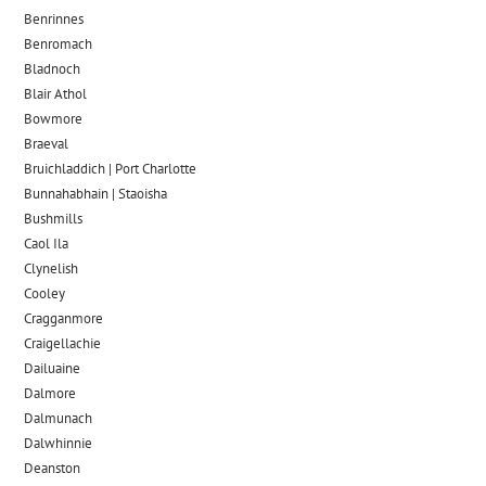
Benrinnes
Benromach
Bladnoch
Blair Athol
Bowmore
Braeval
Bruichladdich | Port Charlotte
Bunnahabhain | Staoisha
Bushmills
Caol Ila
Clynelish
Cooley
Cragganmore
Craigellachie
Dailuaine
Dalmore​
Dalmunach
Dalwhinnie
Deanston