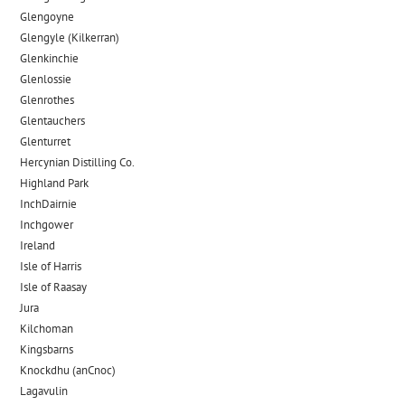
Glengoyne
Glengyle (Kilkerran)
Glenkinchie
Glenlossie
Glenrothes
Glentauchers
Glenturret
Hercynian Distilling Co.
Highland Park
InchDairnie
Inchgower
Ireland
Isle of Harris
Isle of Raasay
Jura
Kilchoman
Kingsbarns
Knockdhu (anCnoc)
Lagavulin