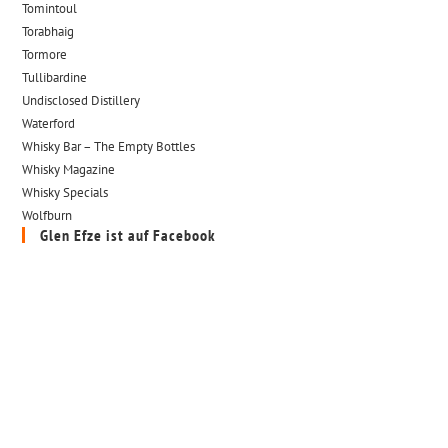
Tomintoul
Torabhaig
Tormore
Tullibardine
Undisclosed Distillery
Waterford
Whisky Bar – The Empty Bottles
Whisky Magazine
Whisky Specials
Wolfburn
Glen Efze ist auf Facebook