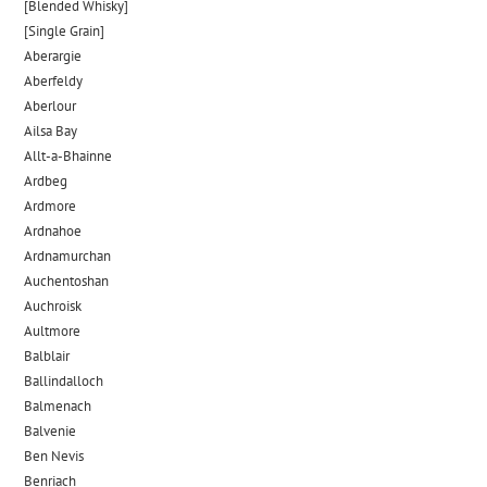
[Blended Whisky]
[Single Grain]
Aberargie
Aberfeldy
Aberlour
Ailsa Bay
Allt-a-Bhainne
Ardbeg
Ardmore
Ardnahoe
Ardnamurchan
Auchentoshan
Auchroisk
Aultmore
Balblair
Ballindalloch
Balmenach
Balvenie
Ben Nevis
Benriach