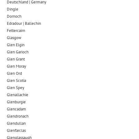
Deutschland | Germany
Dingle
Dornoch
Edradour | Ballechin
Fettercairn
Glasgow
Glen Elgin
Glen Garioch
Glen Grant
Glen Moray
Glen Ord
Glen Scotia
Glen Spey
Glenallachie
Glenburgie
Glencadam
Glendronach
Glendullan
Glenfarclas
Glenglassaugh