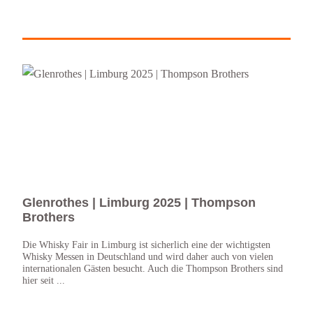
Glenrothes | Limburg 2025 | Thompson
Gle
Brothers
Die A
Scotl
Die Whisky Fair in Limburg ist sicherlich eine der wichtigsten
Glenr
Whisky Messen in Deutschland und wird daher auch von vielen
Flasch
internationalen Gästen besucht. Auch die Thompson Brothers sind
hier seit ...