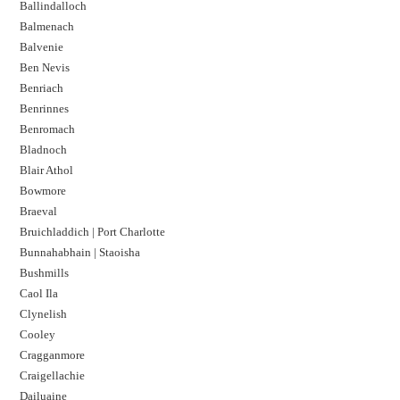
Ballindalloch
Balmenach
Balvenie
Ben Nevis
Benriach
Benrinnes
Benromach
Bladnoch
Blair Athol
Bowmore
Braeval
Bruichladdich | Port Charlotte
Bunnahabhain | Staoisha
Bushmills
Caol Ila
Clynelish
Cooley
Cragganmore
Craigellachie
Dailuaine