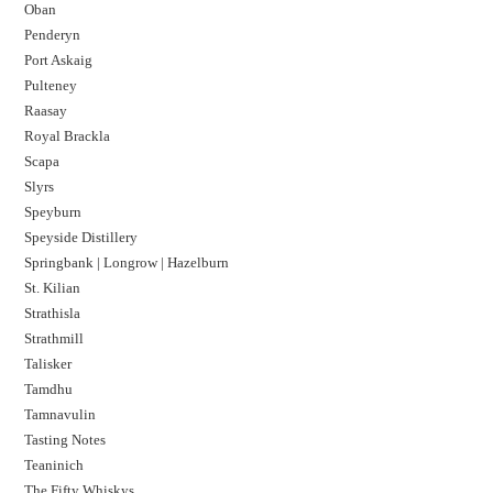
Oban
Penderyn
Port Askaig
Pulteney
Raasay
Royal Brackla
Scapa
Slyrs
Speyburn
Speyside Distillery
Springbank | Longrow | Hazelburn
St. Kilian
Strathisla
Strathmill
Talisker
Tamdhu
Tamnavulin
Tasting Notes
Teaninich
The Fifty Whiskys