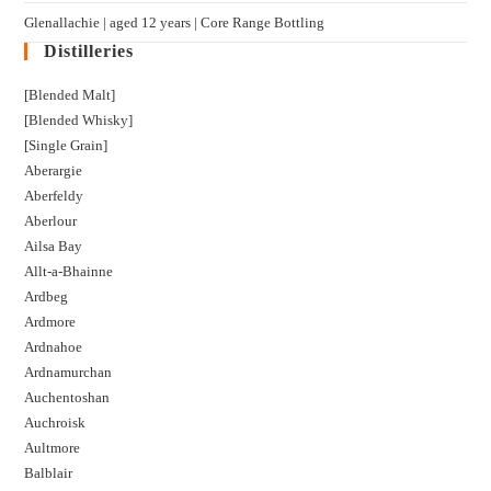
Glenallachie | aged 12 years | Core Range Bottling
Distilleries
[Blended Malt]
[Blended Whisky]
[Single Grain]
Aberargie
Aberfeldy
Aberlour
Ailsa Bay
Allt-a-Bhainne
Ardbeg
Ardmore
Ardnahoe
Ardnamurchan
Auchentoshan
Auchroisk
Aultmore
Balblair