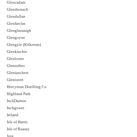
Glencadam
Glendronach
Glendullan
Glenfarclas
Glenglassaugh
Glengoyne
Glengyle (Kilkerran)
Glenkinchie
Glenlossie
Glenrothes
Glentauchers
Glenturret
Hercynian Distilling Co.
Highland Park
InchDairnie
Inchgower
Ireland
Isle of Harris
Isle of Raasay
Jura