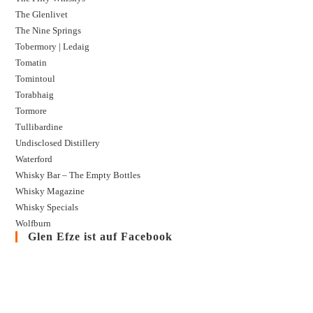
The Glenlivet
The Nine Springs
Tobermory | Ledaig
Tomatin
Tomintoul
Torabhaig
Tormore
Tullibardine
Undisclosed Distillery
Waterford
Whisky Bar – The Empty Bottles
Whisky Magazine
Whisky Specials
Wolfburn
Glen Efze ist auf Facebook