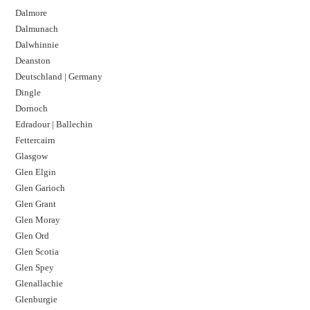
Dalmore​
Dalmunach
Dalwhinnie
Deanston
Deutschland | Germany
Dingle
Dornoch
Edradour | Ballechin
Fettercairn
Glasgow
Glen Elgin
Glen Garioch
Glen Grant
Glen Moray
Glen Ord
Glen Scotia
Glen Spey
Glenallachie
Glenburgie