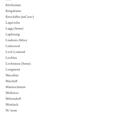
Kilchoman
Kingsbarns
Knockdhu (anCnoc)
Lagavulin
Lagg (Arran)
Laphroaig
Lindores Abbey
Linkwood
Loch Lomond
Lochlea
Lochranza (Arran)
Longmorn
Macallan
Macduff
Mannochmore
Midleton
Miltonduff
Mortlach
Nc’nean