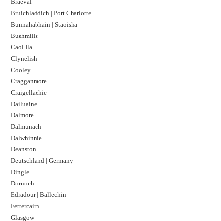
Braeval
Bruichladdich | Port Charlotte
Bunnahabhain | Staoisha
Bushmills
Caol Ila
Clynelish
Cooley
Cragganmore
Craigellachie
Dailuaine
Dalmore​
Dalmunach
Dalwhinnie
Deanston
Deutschland | Germany
Dingle
Dornoch
Edradour | Ballechin
Fettercairn
Glasgow