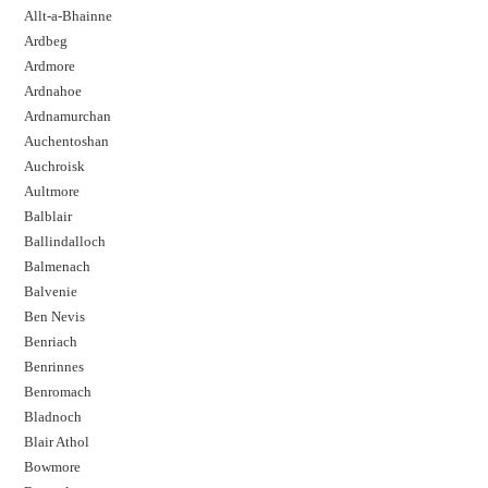
Allt-a-Bhainne
Ardbeg
Ardmore
Ardnahoe
Ardnamurchan
Auchentoshan
Auchroisk
Aultmore
Balblair
Ballindalloch
Balmenach
Balvenie
Ben Nevis
Benriach
Benrinnes
Benromach
Bladnoch
Blair Athol
Bowmore