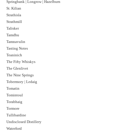
Springbank | Longrow | Hazelburn
St. Kilian
Strathisla
Strathmill
Talisker
Tamdhu
Tamnavulin
Tasting Notes
Teaninich
The Fifty Whiskys
The Glenlivet
The Nine Springs
Tobermory | Ledaig
Tomatin
Tomintoul
Torabhaig
Tormore
Tullibardine
Undisclosed Distillery
Waterford