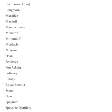
Lochranza (Arran)
Longmorn
Macallan
Macduff
Mannochmore
Midleton
Miltonduff
Mortlach
Nc’nean
Oban
Penderyn
Port Askaig
Pulteney
Raasay
Royal Brackla
Scapa
Slyrs
Speyburn
Speyside Distillery