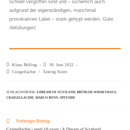
schnell vergriffen sind und – sicherlich auch
aufgrund der eigenständigen, manchmal
provokativen Label – stark gehypt werden. Gute
Abfüllungen!
Klaus Bölling
30. Juni 2022
Craigellachie
/
Tasting Notes
SCHLAGWÖRTER
:
A DREAM OF SCOTLAND
,
BRÜHLER WHISKYHAUS
,
CRAIGELLACHIE
,
MARCO BONN
,
SPEYSIDE
Vorheriger Beitrag
Craigellachie | aged 10 years | A Dream of Scotland