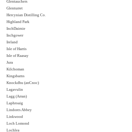
Glentauchers
Glenturret
Hercynian Distilling Co.
Highland Park
InchDairnie
Inchgower
Ireland
Isle of Harris
Isle of Raasay
Jura
Kilchoman
Kingsbarns
Knockdhu (anCnoc)
Lagavulin
Lagg (Arran)
Laphroaig
Lindores Abbey
Linkwood
Loch Lomond
Lochlea