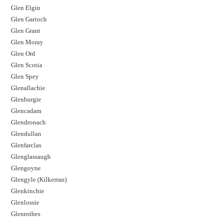
Glen Elgin
Glen Garioch
Glen Grant
Glen Moray
Glen Ord
Glen Scotia
Glen Spey
Glenallachie
Glenburgie
Glencadam
Glendronach
Glendullan
Glenfarclas
Glenglassaugh
Glengoyne
Glengyle (Kilkerran)
Glenkinchie
Glenlossie
Glenrothes