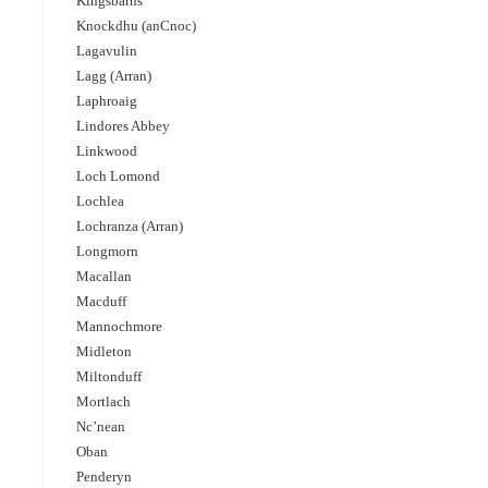
Kingsbarns
Knockdhu (anCnoc)
Lagavulin
Lagg (Arran)
Laphroaig
Lindores Abbey
Linkwood
Loch Lomond
Lochlea
Lochranza (Arran)
Longmorn
Macallan
Macduff
Mannochmore
Midleton
Miltonduff
Mortlach
Nc’nean
Oban
Penderyn