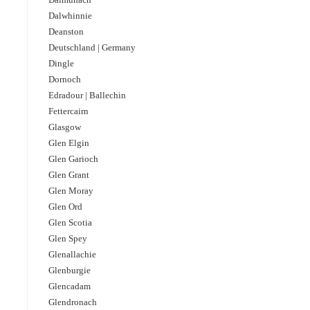
Dalwhinnie
Deanston
Deutschland | Germany
Dingle
Dornoch
Edradour | Ballechin
Fettercairn
Glasgow
Glen Elgin
Glen Garioch
Glen Grant
Glen Moray
Glen Ord
Glen Scotia
Glen Spey
Glenallachie
Glenburgie
Glencadam
Glendronach