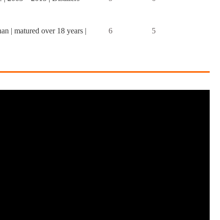
n | matured over 18 years |
6
5