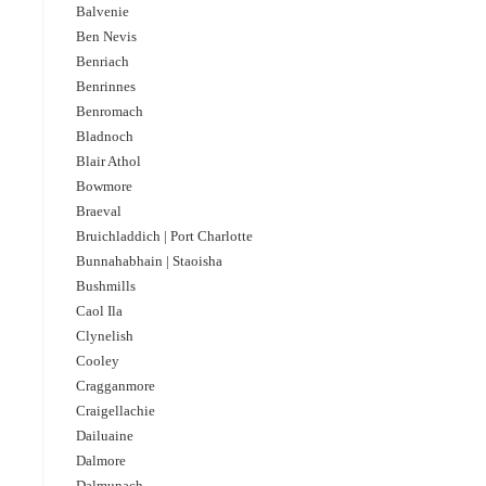
Balvenie
Ben Nevis
Benriach
Benrinnes
Benromach
Bladnoch
Blair Athol
Bowmore
Braeval
Bruichladdich | Port Charlotte
Bunnahabhain | Staoisha
Bushmills
Caol Ila
Clynelish
Cooley
Cragganmore
Craigellachie
Dailuaine
Dalmore​
Dalmunach