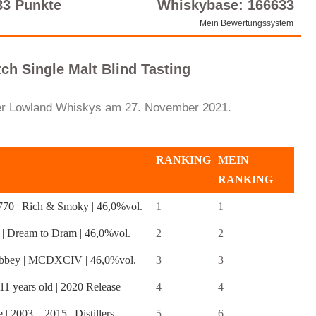
83 Punkte
Whiskybase: 166633
Mein Bewertungssystem
Single Malt Blind Tasting
der Lowland Whiskys am 27. November 2021.
RANKING
MEIN
RANKING
70 | Rich & Smoky | 46,0%vol.
1
1
 | Dream to Dram | 46,0%vol.
2
2
Abbey | MCDXCIV | 46,0%vol.
3
3
11 years old | 2020 Release
4
4
 | 2003 – 2015 | Distillers
5
6