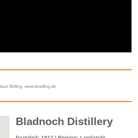
laus Bölling, www.boelling.de
Bladnoch Distillery
founded: 1817 | Region: Lowlands