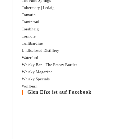
The Nine Springs
Tobermory | Ledaig
Tomatin
Tomintoul
Torabhaig
Tormore
Tullibardine
Undisclosed Distillery
Waterford
Whisky Bar – The Empty Bottles
Whisky Magazine
Whisky Specials
Wolfburn
Glen Efze ist auf Facebook