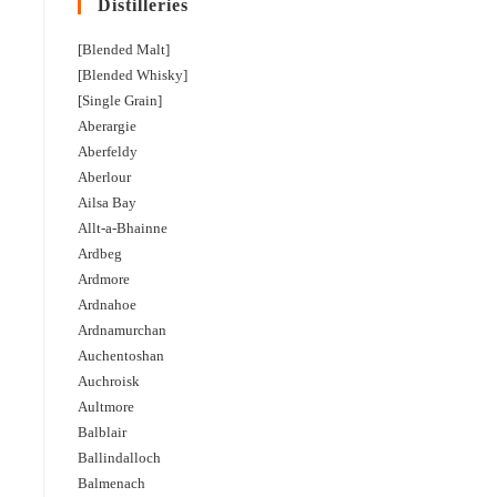
Distilleries
[Blended Malt]
[Blended Whisky]
[Single Grain]
Aberargie
Aberfeldy
Aberlour
Ailsa Bay
Allt-a-Bhainne
Ardbeg
Ardmore
Ardnahoe
Ardnamurchan
Auchentoshan
Auchroisk
Aultmore
Balblair
Ballindalloch
Balmenach