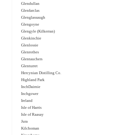
Glendullan
Glenfarclas
Glenglassaugh
Glengoyne
Glengyle (Kilkerran)
Glenkinchie
Glenlossie
Glenrothes
Glentauchers
Glenturret
Hercynian Distilling Co.
Highland Park
InchDairnie
Inchgower
Ireland
Isle of Harris
Isle of Raasay
Jura
Kilchoman