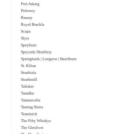
Port Askaig
Pulteney
Raasay
Royal Brackla
Scapa
Slyrs
Speyburn
Speyside Distillery
Springbank | Longrow | Hazelburn
St. Kilian
Strathisla
Strathmill
Talisker
Tamdhu
Tamnavulin
Tasting Notes
Teaninich
The Fifty Whiskys
The Glenlivet