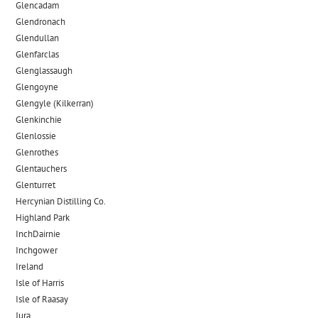
Glencadam
Glendronach
Glendullan
Glenfarclas
Glenglassaugh
Glengoyne
Glengyle (Kilkerran)
Glenkinchie
Glenlossie
Glenrothes
Glentauchers
Glenturret
Hercynian Distilling Co.
Highland Park
InchDairnie
Inchgower
Ireland
Isle of Harris
Isle of Raasay
Jura