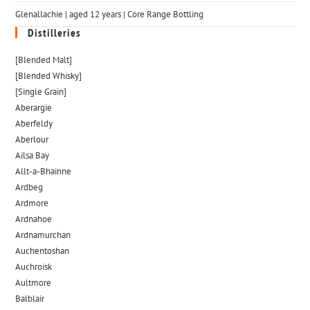
Glenallachie | aged 12 years | Core Range Bottling
Distilleries
[Blended Malt]
[Blended Whisky]
[Single Grain]
Aberargie
Aberfeldy
Aberlour
Ailsa Bay
Allt-a-Bhainne
Ardbeg
Ardmore
Ardnahoe
Ardnamurchan
Auchentoshan
Auchroisk
Aultmore
Balblair