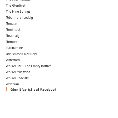
The Glenlivet
The Nine Springs
Tobermory | Ledaig
Tomatin
Tomintoul
Torabhaig
Tormore
Tullibardine
Undisclosed Distillery
Waterford
Whisky Bar – The Empty Bottles
Whisky Magazine
Whisky Specials
Wolfburn
Glen Efze ist auf Facebook