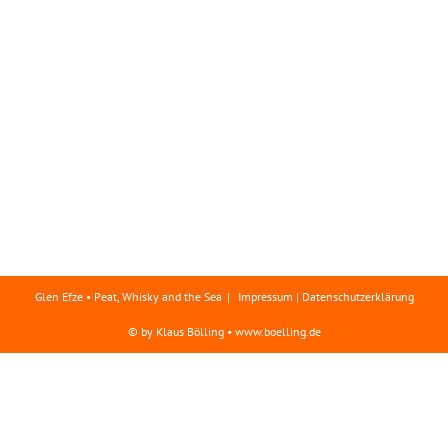
Glen Efze • Peat, Whisky and the Sea
Impressum | Datenschutzerklärung
© by Klaus Bölling • www.boelling.de