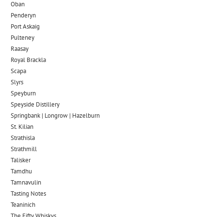
Oban
Penderyn
Port Askaig
Pulteney
Raasay
Royal Brackla
Scapa
Slyrs
Speyburn
Speyside Distillery
Springbank | Longrow | Hazelburn
St. Kilian
Strathisla
Strathmill
Talisker
Tamdhu
Tamnavulin
Tasting Notes
Teaninich
The Fifty Whiskys