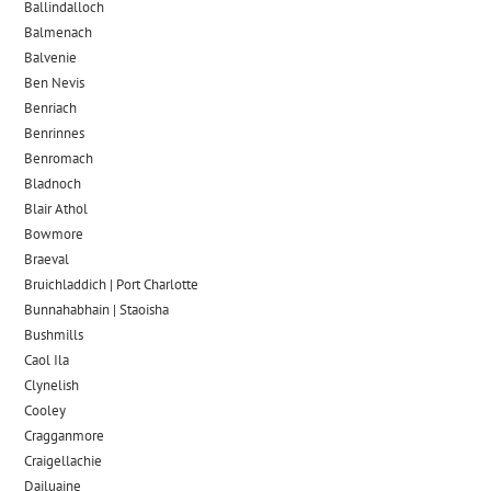
Ballindalloch
Balmenach
Balvenie
Ben Nevis
Benriach
Benrinnes
Benromach
Bladnoch
Blair Athol
Bowmore
Braeval
Bruichladdich | Port Charlotte
Bunnahabhain | Staoisha
Bushmills
Caol Ila
Clynelish
Cooley
Cragganmore
Craigellachie
Dailuaine