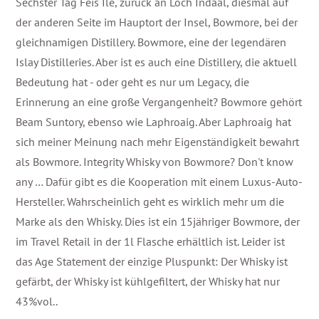
Sechster Tag Fèis Ìle, zurück an Loch Indaal, diesmal auf
der anderen Seite im Hauptort der Insel, Bowmore, bei der
gleichnamigen Distillery. Bowmore, eine der legendären
Islay Distilleries. Aber ist es auch eine Distillery, die aktuell
Bedeutung hat - oder geht es nur um Legacy, die
Erinnerung an eine große Vergangenheit? Bowmore gehört
Beam Suntory, ebenso wie Laphroaig. Aber Laphroaig hat
sich meiner Meinung nach mehr Eigenständigkeit bewahrt
als Bowmore. Integrity Whisky von Bowmore? Don't know
any … Dafür gibt es die Kooperation mit einem Luxus-Auto-
Hersteller. Wahrscheinlich geht es wirklich mehr um die
Marke als den Whisky. Dies ist ein 15jähriger Bowmore, der
im Travel Retail in der 1l Flasche erhältlich ist. Leider ist
das Age Statement der einzige Pluspunkt: Der Whisky ist
gefärbt, der Whisky ist kühlgefiltert, der Whisky hat nur
43%vol..