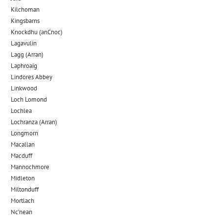
Kilchoman
Kingsbarns
Knockdhu (anCnoc)
Lagavulin
Lagg (Arran)
Laphroaig
Lindores Abbey
Linkwood
Loch Lomond
Lochlea
Lochranza (Arran)
Longmorn
Macallan
Macduff
Mannochmore
Midleton
Miltonduff
Mortlach
Nc’nean