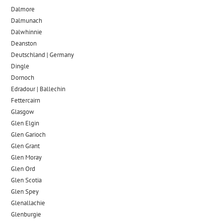
Dalmore​
Dalmunach
Dalwhinnie
Deanston
Deutschland | Germany
Dingle
Dornoch
Edradour | Ballechin
Fettercairn
Glasgow
Glen Elgin
Glen Garioch
Glen Grant
Glen Moray
Glen Ord
Glen Scotia
Glen Spey
Glenallachie
Glenburgie