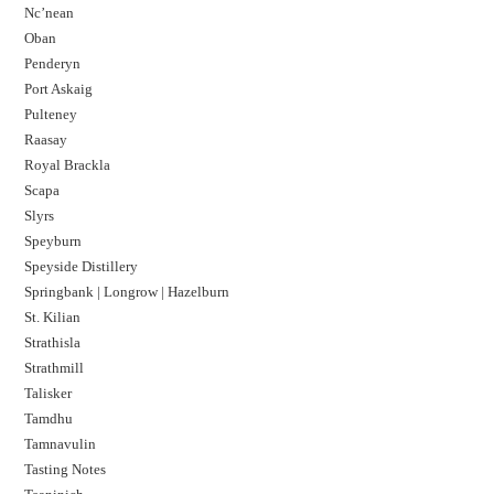
Nc’nean
Oban
Penderyn
Port Askaig
Pulteney
Raasay
Royal Brackla
Scapa
Slyrs
Speyburn
Speyside Distillery
Springbank | Longrow | Hazelburn
St. Kilian
Strathisla
Strathmill
Talisker
Tamdhu
Tamnavulin
Tasting Notes