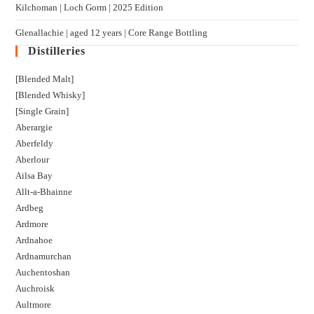
Kilchoman | Loch Gorm​ | 2025 Edition
Glenallachie | aged 12 years | Core Range Bottling
Distilleries
[Blended Malt]
[Blended Whisky]
[Single Grain]
Aberargie
Aberfeldy
Aberlour
Ailsa Bay
Allt-a-Bhainne
Ardbeg
Ardmore
Ardnahoe
Ardnamurchan
Auchentoshan
Auchroisk
Aultmore