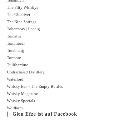
Teaninich
The Fifty Whiskys
The Glenlivet
The Nine Springs
Tobermory | Ledaig
Tomatin
Tomintoul
Torabhaig
Tormore
Tullibardine
Undisclosed Distillery
Waterford
Whisky Bar – The Empty Bottles
Whisky Magazine
Whisky Specials
Wolfburn
Glen Efze ist auf Facebook