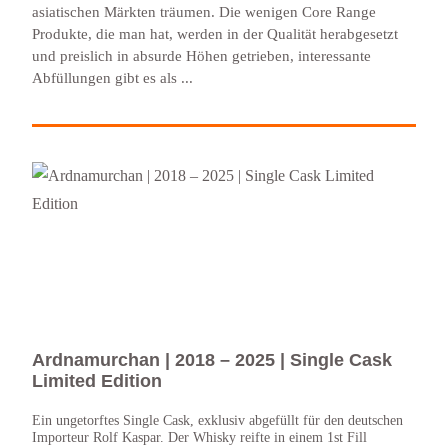
asiatischen Märkten träumen. Die wenigen Core Range
Produkte, die man hat, werden in der Qualität herabgesetzt
und preislich in absurde Höhen getrieben, interessante
Abfüllungen gibt es als ...
Ardnamurchan | 2018 – 2025 | Single Cask
Ard
Limited Edition
202
Ein ungetorftes Single Cask, exklusiv abgefüllt für den deutschen
Das A
Importeur Rolf Kaspar. Der Whisky reifte in einem 1st Fill
und i