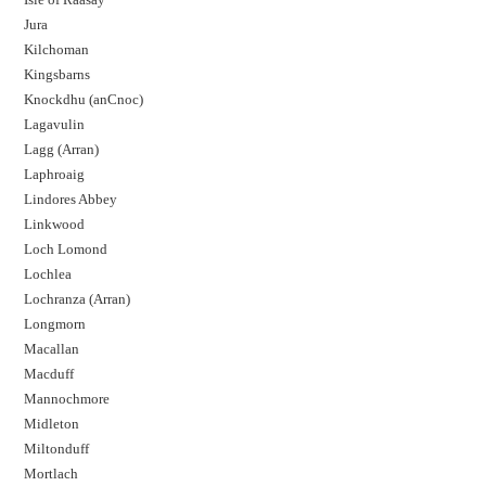
Jura
Kilchoman
Kingsbarns
Knockdhu (anCnoc)
Lagavulin
Lagg (Arran)
Laphroaig
Lindores Abbey
Linkwood
Loch Lomond
Lochlea
Lochranza (Arran)
Longmorn
Macallan
Macduff
Mannochmore
Midleton
Miltonduff
Mortlach