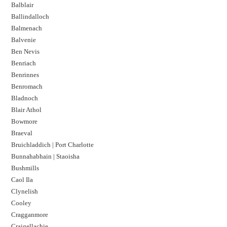
Balblair
Ballindalloch
Balmenach
Balvenie
Ben Nevis
Benriach
Benrinnes
Benromach
Bladnoch
Blair Athol
Bowmore
Braeval
Bruichladdich | Port Charlotte
Bunnahabhain | Staoisha
Bushmills
Caol Ila
Clynelish
Cooley
Cragganmore
Craigellachie