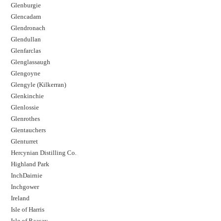
Glenburgie
Glencadam
Glendronach
Glendullan
Glenfarclas
Glenglassaugh
Glengoyne
Glengyle (Kilkerran)
Glenkinchie
Glenlossie
Glenrothes
Glentauchers
Glenturret
Hercynian Distilling Co.
Highland Park
InchDairnie
Inchgower
Ireland
Isle of Harris
Isle of Raasay