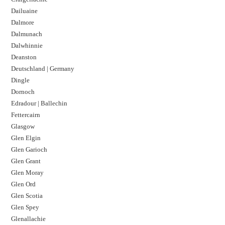
Dailuaine
Dalmore​
Dalmunach
Dalwhinnie
Deanston
Deutschland | Germany
Dingle
Dornoch
Edradour | Ballechin
Fettercairn
Glasgow
Glen Elgin
Glen Garioch
Glen Grant
Glen Moray
Glen Ord
Glen Scotia
Glen Spey
Glenallachie