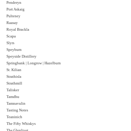
Penderyn
Port Askaig
Pulteney
Raasay
Royal Brackla
Scapa
Slyrs
Speyburn
Speyside Distillery
Springbank | Longrow | Hazelburn
St. Kilian
Strathisla
Strathmill
Talisker
Tamdhu
Tamnavulin
Tasting Notes
Teaninich
The Fifty Whiskys
The Glenlivet