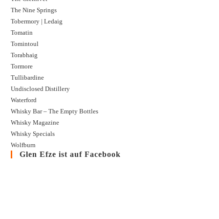
The Nine Springs
Tobermory | Ledaig
Tomatin
Tomintoul
Torabhaig
Tormore
Tullibardine
Undisclosed Distillery
Waterford
Whisky Bar – The Empty Bottles
Whisky Magazine
Whisky Specials
Wolfburn
Glen Efze ist auf Facebook