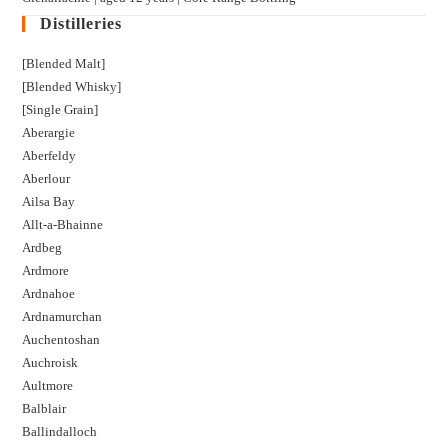
Distilleries
[Blended Malt]
[Blended Whisky]
[Single Grain]
Aberargie
Aberfeldy
Aberlour
Ailsa Bay
Allt-a-Bhainne
Ardbeg
Ardmore
Ardnahoe
Ardnamurchan
Auchentoshan
Auchroisk
Aultmore
Balblair
Ballindalloch