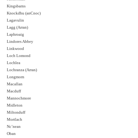
Kingsbarns
Knockdhu (anCnoc)
Lagavulin
Lagg (Arran)
Laphroaig
Lindores Abbey
Linkwood
Loch Lomond
Lochlea
Lochranza (Arran)
Longmorn
Macallan
Macduff
Mannochmore
Midleton
Miltonduff
Mortlach
Nc’nean
Oban