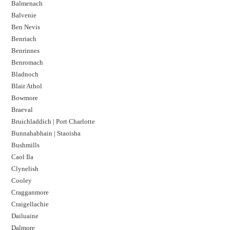
Balmenach
Balvenie
Ben Nevis
Benriach
Benrinnes
Benromach
Bladnoch
Blair Athol
Bowmore
Braeval
Bruichladdich | Port Charlotte
Bunnahabhain | Staoisha
Bushmills
Caol Ila
Clynelish
Cooley
Cragganmore
Craigellachie
Dailuaine
Dalmore​