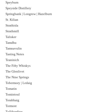
Speyburn
Speyside Distillery
Springbank | Longrow | Hazelburn
St. Kilian
Strathisla
Strathmill
Talisker
Tamdhu
Tamnavulin
Tasting Notes
Teaninich
The Fifty Whiskys
The Glenlivet
The Nine Springs
Tobermory | Ledaig
Tomatin
Tomintoul
Torabhaig
Tormore
Tullibardine