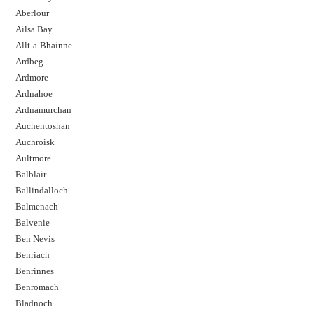
Aberlour
Ailsa Bay
Allt-a-Bhainne
Ardbeg
Ardmore
Ardnahoe
Ardnamurchan
Auchentoshan
Auchroisk
Aultmore
Balblair
Ballindalloch
Balmenach
Balvenie
Ben Nevis
Benriach
Benrinnes
Benromach
Bladnoch