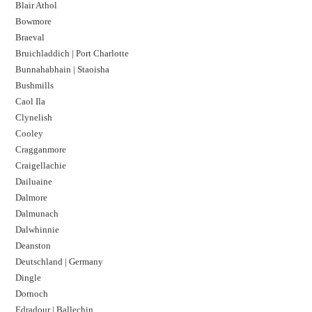
Blair Athol
Bowmore
Braeval
Bruichladdich | Port Charlotte
Bunnahabhain | Staoisha
Bushmills
Caol Ila
Clynelish
Cooley
Cragganmore
Craigellachie
Dailuaine
Dalmore​
Dalmunach
Dalwhinnie
Deanston
Deutschland | Germany
Dingle
Dornoch
Edradour | Ballechin