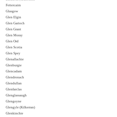
Fettercairn
Glasgow
Glen Elgin
Glen Garioch
Glen Grant
Glen Moray
Glen Ord
Glen Scotia
Glen Spey
Glenallachie
Glenburgie
Glencadam
Glendronach
Glendullan
Glenfarclas
Glenglassaugh
Glengoyne
Glengyle (Kilkerran)
Glenkinchie