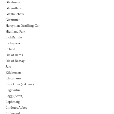
Glenlossie
Glenrothes
Glentauchers
Glenturret
Hercynian Distilling Co.
Highland Park
InchDairnie
Inchgower
Ireland
Isle of Harris
Isle of Raasay
Jura
Kilchoman
Kingsbarns
Knockdhu (anCnoc)
Lagavulin
Lagg (Arran)
Laphroaig
Lindores Abbey
Linkwood