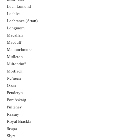
Loch Lomond
Lochlea
Lochranza (Arran)
Longmorn
Macallan
Macduff
Mannochmore
Midleton
Miltonduff
Mortlach
Nc’nean
Oban
Penderyn
Port Askaig
Pulteney
Raasay
Royal Brackla
Scapa
Slyrs