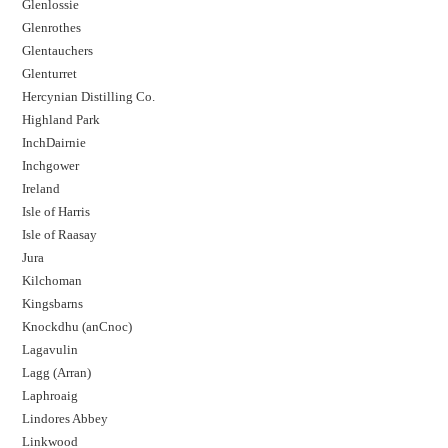
Glenlossie
Glenrothes
Glentauchers
Glenturret
Hercynian Distilling Co.
Highland Park
InchDairnie
Inchgower
Ireland
Isle of Harris
Isle of Raasay
Jura
Kilchoman
Kingsbarns
Knockdhu (anCnoc)
Lagavulin
Lagg (Arran)
Laphroaig
Lindores Abbey
Linkwood