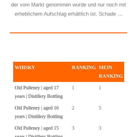
der vom Markt genommen wurde und nur noch mit
erheblichem Aufschlag erhältlich ist. Schade …
WHISKY
RANKING
MEIN
RANKING
Old Pulteney | aged 17
1
1
years | Distillery Bottling
Old Pulteney | aged 16
2
5
years | Distillery Bottling
Old Pulteney | aged 15
3
3
years | Distillery Bottling