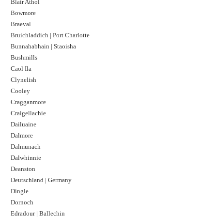
Blair Athol
Bowmore
Braeval
Bruichladdich | Port Charlotte
Bunnahabhain | Staoisha
Bushmills
Caol Ila
Clynelish
Cooley
Cragganmore
Craigellachie
Dailuaine
Dalmore​
Dalmunach
Dalwhinnie
Deanston
Deutschland | Germany
Dingle
Dornoch
Edradour | Ballechin