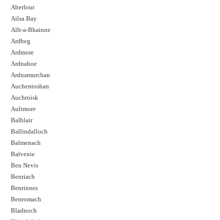
Aberlour
Ailsa Bay
Allt-a-Bhainne
Ardbeg
Ardmore
Ardnahoe
Ardnamurchan
Auchentoshan
Auchroisk
Aultmore
Balblair
Ballindalloch
Balmenach
Balvenie
Ben Nevis
Benriach
Benrinnes
Benromach
Bladnoch