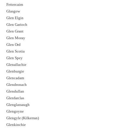
Fettercairn
Glasgow
Glen Elgin
Glen Garioch
Glen Grant
Glen Moray
Glen Ord
Glen Scotia
Glen Spey
Glenallachie
Glenburgie
Glencadam
Glendronach
Glendullan
Glenfarclas
Glenglassaugh
Glengoyne
Glengyle (Kilkerran)
Glenkinchie