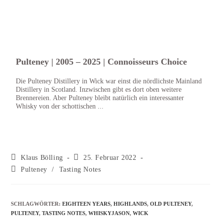
Pulteney | 2005 – 2025 | Connoisseurs Choice
Pult
Whi
Die Pulteney Distillery in Wick war einst die nördlichste Mainland
Distillery in Scotland. Inzwischen gibt es dort oben weitere
Ok, r
Brennereien. Aber Pulteney bleibt natürlich ein interessanter
Whisk
Whisky von der schottischen ...
Ganda
Old P
Klaus Bölling
25. Februar 2022
Pulteney
/
Tasting Notes
SCHLAGWÖRTER
:
EIGHTEEN YEARS
,
HIGHLANDS
,
OLD PULTENEY
,
PULTENEY
,
TASTING NOTES
,
WHISKYJASON
,
WICK