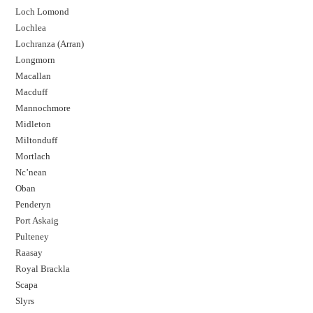
Loch Lomond
Lochlea
Lochranza (Arran)
Longmorn
Macallan
Macduff
Mannochmore
Midleton
Miltonduff
Mortlach
Nc’nean
Oban
Penderyn
Port Askaig
Pulteney
Raasay
Royal Brackla
Scapa
Slyrs