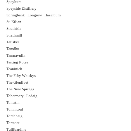
Speyburn
Speyside Distillery
Springbank | Longrow | Hazelburn
St. Kilian
Strathisla
Strathmill
Talisker
Tamdhu
Tamnavulin
Tasting Notes
Teaninich
The Fifty Whiskys
The Glenlivet
The Nine Springs
Tobermory | Ledaig
Tomatin
Tomintoul
Torabhaig
Tormore
Tullibardine