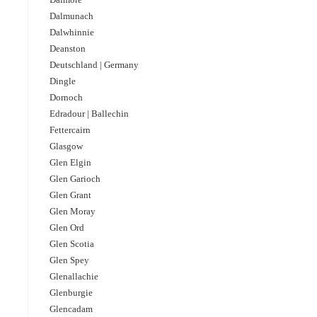
Dalmunach
Dalwhinnie
Deanston
Deutschland | Germany
Dingle
Dornoch
Edradour | Ballechin
Fettercairn
Glasgow
Glen Elgin
Glen Garioch
Glen Grant
Glen Moray
Glen Ord
Glen Scotia
Glen Spey
Glenallachie
Glenburgie
Glencadam