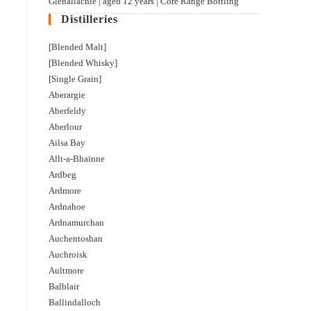
Glenallachie | aged 12 years | Core Range Bottling
Distilleries
[Blended Malt]
[Blended Whisky]
[Single Grain]
Aberargie
Aberfeldy
Aberlour
Ailsa Bay
Allt-a-Bhainne
Ardbeg
Ardmore
Ardnahoe
Ardnamurchan
Auchentoshan
Auchroisk
Aultmore
Balblair
Ballindalloch