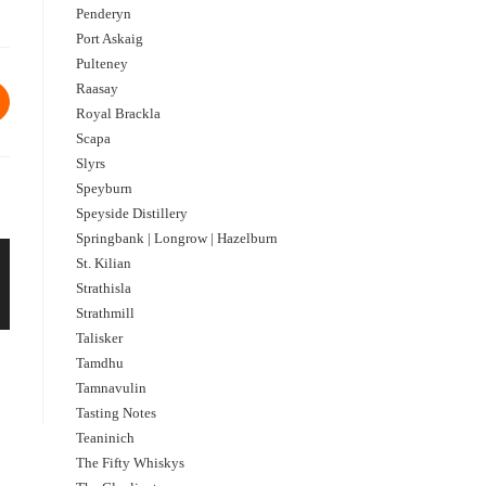
Penderyn
Port Askaig
Pulteney
Raasay
Royal Brackla
Scapa
Slyrs
Speyburn
Speyside Distillery
Springbank | Longrow | Hazelburn
St. Kilian
Strathisla
Strathmill
Talisker
Tamdhu
Tamnavulin
Tasting Notes
Teaninich
The Fifty Whiskys