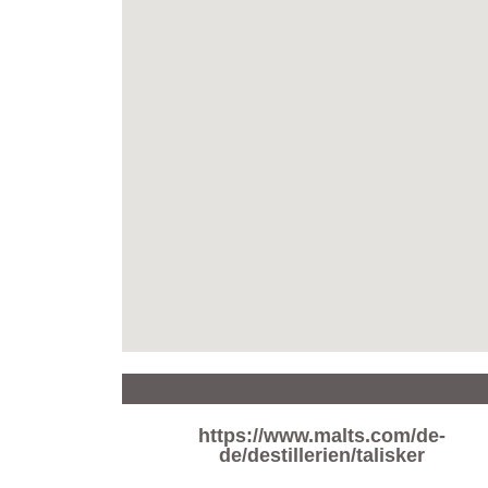
https://www.malts.com/de-
de/destillerien/talisker