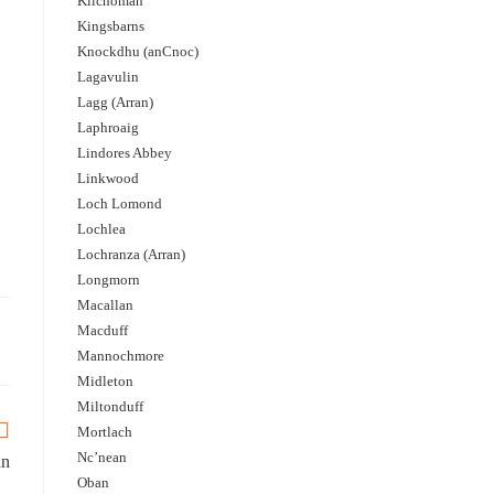
Kilchoman
Kingsbarns
Knockdhu (anCnoc)
Lagavulin
Lagg (Arran)
Laphroaig
Lindores Abbey
Linkwood
Loch Lomond
Lochlea
Lochranza (Arran)
Longmorn
Macallan
Macduff
Mannochmore
Midleton
Miltonduff
Mortlach
Nc’nean
an
Oban