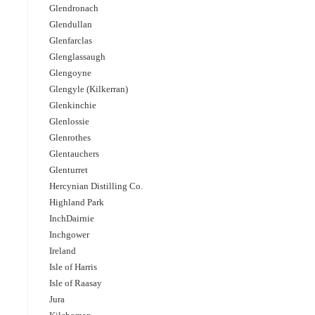
Glendronach
Glendullan
Glenfarclas
Glenglassaugh
Glengoyne
Glengyle (Kilkerran)
Glenkinchie
Glenlossie
Glenrothes
Glentauchers
Glenturret
Hercynian Distilling Co.
Highland Park
InchDairnie
Inchgower
Ireland
Isle of Harris
Isle of Raasay
Jura