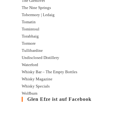
The Glenlivet
The Nine Springs
Tobermory | Ledaig
Tomatin
Tomintoul
Torabhaig
Tormore
Tullibardine
Undisclosed Distillery
Waterford
Whisky Bar – The Empty Bottles
Whisky Magazine
Whisky Specials
Wolfburn
Glen Efze ist auf Facebook