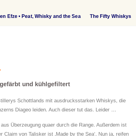
en Efze • Peat, Whisky and the Sea
The Fifty Whiskys
gefärbt und kühlgefiltert
tillerys Schottlands mit ausdrucksstarken Whiskys, die
zerns Diageo leiden. Auch dieser tut das. Leider …
bar aus Überzeugung quaer durch die Range. Außerdem ist
 Claim von Talisker ist ‚Made by the Sea‘. Nun ja, reifen