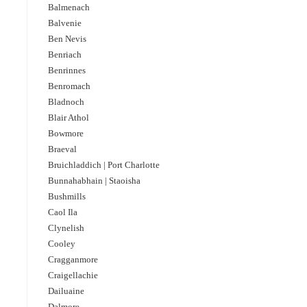
Balmenach
Balvenie
Ben Nevis
Benriach
Benrinnes
Benromach
Bladnoch
Blair Athol
Bowmore
Braeval
Bruichladdich | Port Charlotte
Bunnahabhain | Staoisha
Bushmills
Caol Ila
Clynelish
Cooley
Cragganmore
Craigellachie
Dailuaine
Dalmore​