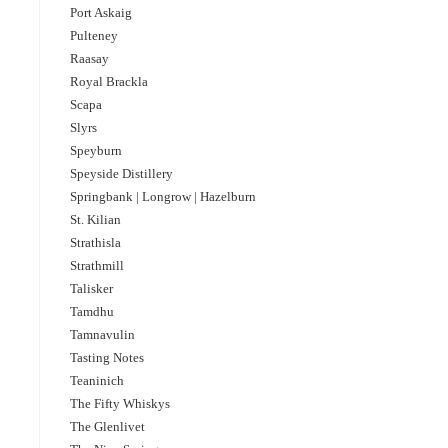
Port Askaig
Pulteney
Raasay
Royal Brackla
Scapa
Slyrs
Speyburn
Speyside Distillery
Springbank | Longrow | Hazelburn
St. Kilian
Strathisla
Strathmill
Talisker
Tamdhu
Tamnavulin
Tasting Notes
Teaninich
The Fifty Whiskys
The Nine Springs | 9 years old | Pineau des Charent
The Glenlivet