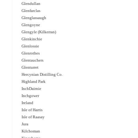
Glendullan
Glenfarclas
Glenglassaugh
Glengoyne
Glengyle (Kilkerran)
Glenkinchie
Glenlossie
Glenrothes
Glentauchers
Glenturret
Hercynian Distilling Co.
Highland Park
InchDairnie
Inchgower
Ireland
Isle of Harris
Isle of Raasay
Jura
Kilchoman