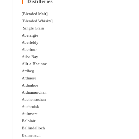
Distilleries
[Blended Malt]
[Blended Whisky]
[Single Grain]
Aberargie
Aberfeldy
Aberlour
Ailsa Bay
Allt-a-Bhainne
Ardbeg
Ardmore
Ardnahoe
Ardnamurchan
Auchentoshan
Auchroisk
Aultmore
Balblair
Ballindalloch
Balmenach