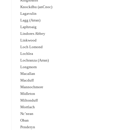
Kingsbarns
Knockdhu (anCnoc)
Lagavulin
Lagg (Arran)
Laphroaig
Lindores Abbey
Linkwood
Loch Lomond
Lochlea
Lochranza (Arran)
Longmorn
Macallan
Macduff
Mannochmore
Midleton
Miltonduff
Mortlach
Nc’nean
Oban
Penderyn