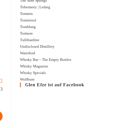
The Nine Springs
Dieser neunjährige Whisky aus Worbis ist eine Vollreifung aus Pineau des Char
Tobermory | Ledaig
Traubenmost und Eau de vie de Cognac.
Tomatin
Tomintoul
Torabhaig
Tormore
Tullibardine
Undisclosed Distillery
Waterford
Whisky Bar – The Empty Bottles
Whisky Magazine
Whisky Specials
Wolfburn
Glen Efze ist auf Facebook
 3