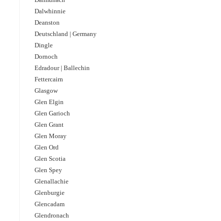
Dalwhinnie
Deanston
Deutschland | Germany
Dingle
Dornoch
Edradour | Ballechin
Fettercairn
Glasgow
Glen Elgin
Glen Garioch
Glen Grant
Glen Moray
Glen Ord
Glen Scotia
Glen Spey
Glenallachie
Glenburgie
Glencadam
Glendronach