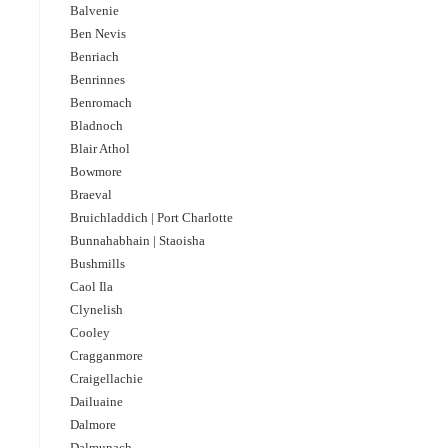
Balvenie
Ben Nevis
Benriach
Benrinnes
Benromach
Bladnoch
Blair Athol
Bowmore
Braeval
Bruichladdich | Port Charlotte
Bunnahabhain | Staoisha
Bushmills
Caol Ila
Clynelish
Cooley
Cragganmore
Craigellachie
Dailuaine
Dalmore​
Dalmunach