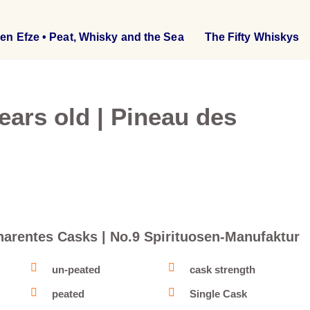
en Efze • Peat, Whisky and the Sea
The Fifty Whiskys
ears old | Pineau des
Charentes Casks | No.9 Spirituosen-Manufaktur
un-peated
cask strength
peated
Single Cask