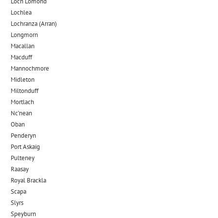
Loch Lomond
Lochlea
Lochranza (Arran)
Longmorn
Macallan
Macduff
Mannochmore
Midleton
Miltonduff
Mortlach
Nc’nean
Oban
Penderyn
Port Askaig
Pulteney
Raasay
Royal Brackla
Scapa
Slyrs
Speyburn