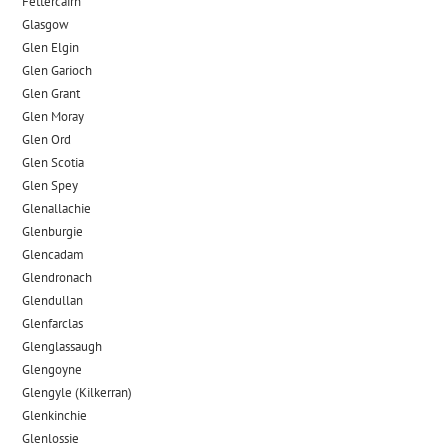
Fettercairn
Glasgow
Glen Elgin
Glen Garioch
Glen Grant
Glen Moray
Glen Ord
Glen Scotia
Glen Spey
Glenallachie
Glenburgie
Glencadam
Glendronach
Glendullan
Glenfarclas
Glenglassaugh
Glengoyne
Glengyle (Kilkerran)
Glenkinchie
Glenlossie