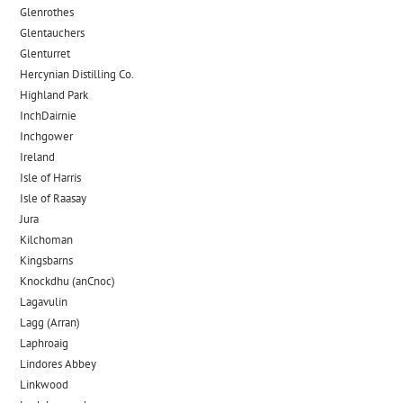
Glenrothes
Glentauchers
Glenturret
Hercynian Distilling Co.
Highland Park
InchDairnie
Inchgower
Ireland
Isle of Harris
Isle of Raasay
Jura
Kilchoman
Kingsbarns
Knockdhu (anCnoc)
Lagavulin
Lagg (Arran)
Laphroaig
Lindores Abbey
Linkwood