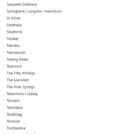
Speyside Distillery
Springbank | Longrow | Hazelburn
St. Kilian
Strathisla
Strathmill
Talisker
Tamdhu
Tamnavulin
Tasting Notes
Teaninich
The Fifty Whiskys
The Glenlivet
The Nine Springs
Tobermory | Ledaig
Tomatin
Tomintoul
Torabhaig
Tormore
Tullibardine