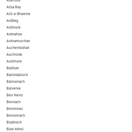
Aberlour
Ailsa Bay
Allt-a-Bhainne
Ardbeg
Ardmore
Ardnahoe
Ardnamurchan
Auchentoshan
Auchroisk
Aultmore
Balblair
Ballindalloch
Balmenach
Balvenie
Ben Nevis
Benriach
Benrinnes
Benromach
Bladnoch
Blair Athol