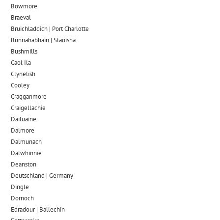
Bowmore
Braeval
Bruichladdich | Port Charlotte
Bunnahabhain | Staoisha
Bushmills
Caol Ila
Clynelish
Cooley
Cragganmore
Craigellachie
Dailuaine
Dalmore​
Dalmunach
Dalwhinnie
Deanston
Deutschland | Germany
Dingle
Dornoch
Edradour | Ballechin