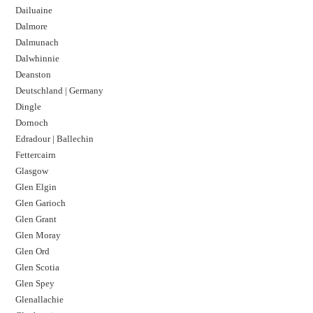
Dailuaine
Dalmore​
Dalmunach
Dalwhinnie
Deanston
Deutschland | Germany
Dingle
Dornoch
Edradour | Ballechin
Fettercairn
Glasgow
Glen Elgin
Glen Garioch
Glen Grant
Glen Moray
Glen Ord
Glen Scotia
Glen Spey
Glenallachie