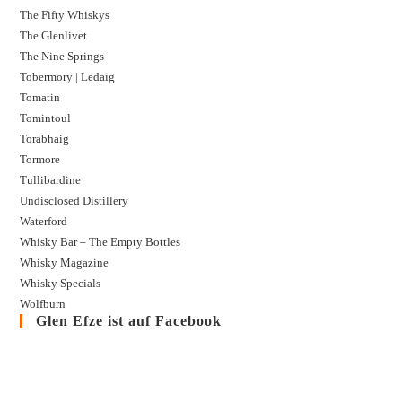
The Fifty Whiskys
The Glenlivet
The Nine Springs
Tobermory | Ledaig
Tomatin
Tomintoul
Torabhaig
Tormore
Tullibardine
Undisclosed Distillery
Waterford
Whisky Bar – The Empty Bottles
Whisky Magazine
Whisky Specials
Wolfburn
Glen Efze ist auf Facebook