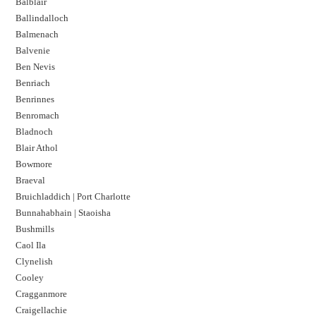
Balblair
Ballindalloch
Balmenach
Balvenie
Ben Nevis
Benriach
Benrinnes
Benromach
Bladnoch
Blair Athol
Bowmore
Braeval
Bruichladdich | Port Charlotte
Bunnahabhain | Staoisha
Bushmills
Caol Ila
Clynelish
Cooley
Cragganmore
Craigellachie