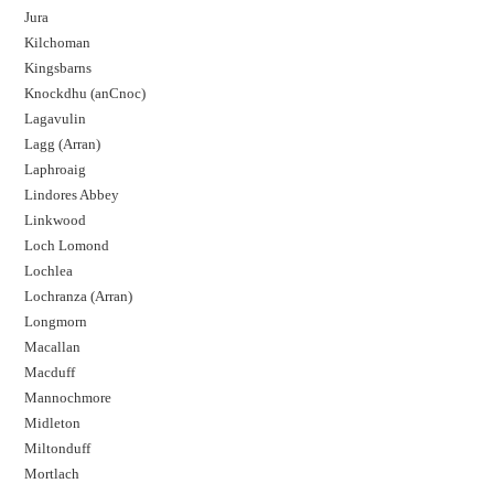
Jura
Kilchoman
Kingsbarns
Knockdhu (anCnoc)
Lagavulin
Lagg (Arran)
Laphroaig
Lindores Abbey
Linkwood
Loch Lomond
Lochlea
Lochranza (Arran)
Longmorn
Macallan
Macduff
Mannochmore
Midleton
Miltonduff
Mortlach