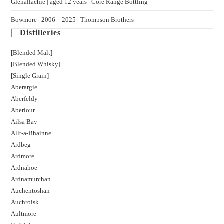
Glenallachie | aged 12 years | Core Range Bottling
Bowmore | 2006 – 2025 | Thompson Brothers
Distilleries
[Blended Malt]
[Blended Whisky]
[Single Grain]
Aberargie
Aberfeldy
Aberlour
Ailsa Bay
Allt-a-Bhainne
Ardbeg
Ardmore
Ardnahoe
Ardnamurchan
Auchentoshan
Auchroisk
Aultmore