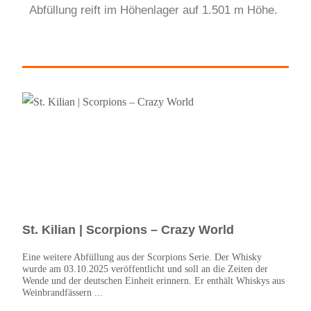
Abfüllung reift im Höhenlager auf 1.501 m Höhe.
St. Kilian | Scorpions – Crazy World
St.
Eine weitere Abfüllung aus der Scorpions Serie. Der Whisky
Abfül
wurde am 03.10.2025 veröffentlicht und soll an die Zeiten der
natür
Wende und der deutschen Einheit erinnern. Er enthält Whiskys aus
ich m
Weinbrandfässern ...
Rock 