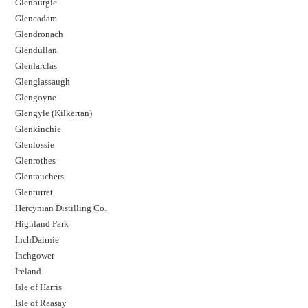
Glenburgie
Glencadam
Glendronach
Glendullan
Glenfarclas
Glenglassaugh
Glengoyne
Glengyle (Kilkerran)
Glenkinchie
Glenlossie
Glenrothes
Glentauchers
Glenturret
Hercynian Distilling Co.
Highland Park
InchDairnie
Inchgower
Ireland
Isle of Harris
Isle of Raasay