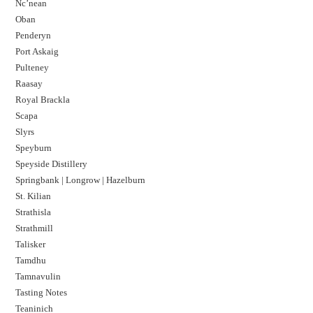
Nc’nean
Oban
Penderyn
Port Askaig
Pulteney
Raasay
Royal Brackla
Scapa
Slyrs
Speyburn
Speyside Distillery
Springbank | Longrow | Hazelburn
St. Kilian
Strathisla
Strathmill
Talisker
Tamdhu
Tamnavulin
Tasting Notes
Teaninich