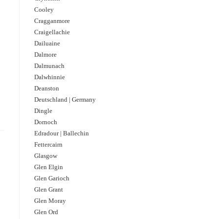
Cooley
Cragganmore
Craigellachie
Dailuaine
Dalmore​
Dalmunach
Dalwhinnie
Deanston
Deutschland | Germany
Dingle
Dornoch
Edradour | Ballechin
Fettercairn
Glasgow
Glen Elgin
Glen Garioch
Glen Grant
Glen Moray
Glen Ord