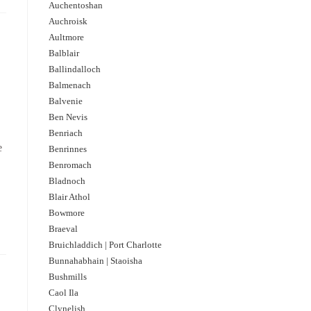
Auchentoshan
Auchroisk
Aultmore
Balblair
Ballindalloch
Balmenach
Balvenie
Ben Nevis
Benriach
e
Benrinnes
Benromach
Bladnoch
Blair Athol
Bowmore
Braeval
Bruichladdich | Port Charlotte
Bunnahabhain | Staoisha
Bushmills
Caol Ila
Clynelish