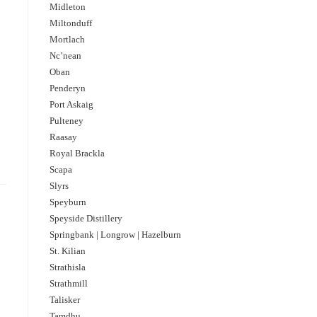
Midleton
Miltonduff
Mortlach
Nc’nean
Oban
Penderyn
Port Askaig
Pulteney
Raasay
Royal Brackla
Scapa
Slyrs
Speyburn
Speyside Distillery
Springbank | Longrow | Hazelburn
St. Kilian
Strathisla
Strathmill
Talisker
Tamdhu