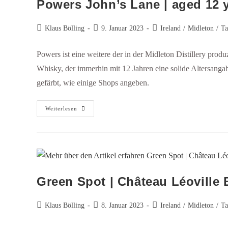
Powers John’s Lane | aged 12 ye
Klaus Bölling
9. Januar 2023
Ireland
/
Midleton
/
Ta
Powers ist eine weitere der in der Midleton Distillery produ
Whisky, der immerhin mit 12 Jahren eine solide Altersanga
gefärbt, wie einige Shops angeben.
Weiterlesen
Green Spot | Château Léoville B
Klaus Bölling
8. Januar 2023
Ireland
/
Midleton
/
Ta