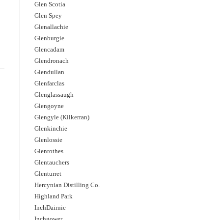
Glen Scotia
Glen Spey
Glenallachie
Glenburgie
Glencadam
Glendronach
Glendullan
Glenfarclas
Glenglassaugh
Glengoyne
Glengyle (Kilkerran)
Glenkinchie
Glenlossie
Glenrothes
Glentauchers
Glenturret
Hercynian Distilling Co.
Highland Park
InchDairnie
Inchgower