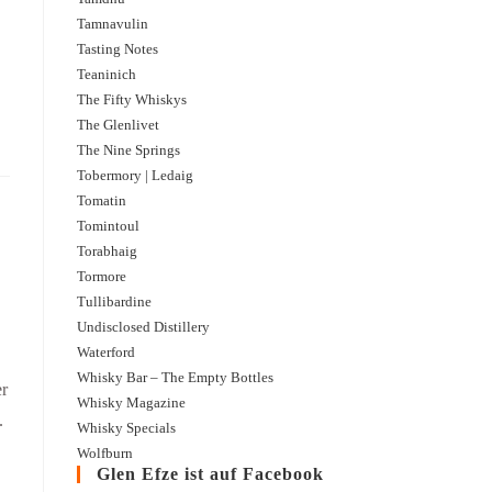
Tamnavulin
Tasting Notes
Teaninich
The Fifty Whiskys
The Glenlivet
The Nine Springs
Tobermory | Ledaig
Tomatin
Tomintoul
Torabhaig
Tormore
Tullibardine
Undisclosed Distillery
Waterford
Whisky Bar – The Empty Bottles
er
Whisky Magazine
.
Whisky Specials
Wolfburn
Glen Efze ist auf Facebook