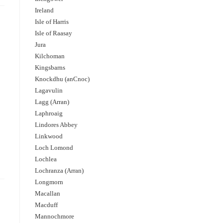
Ireland
Isle of Harris
Isle of Raasay
Jura
Kilchoman
Kingsbarns
Knockdhu (anCnoc)
Lagavulin
Lagg (Arran)
Laphroaig
Lindores Abbey
Linkwood
Loch Lomond
Lochlea
Lochranza (Arran)
Longmorn
Macallan
Macduff
Mannochmore