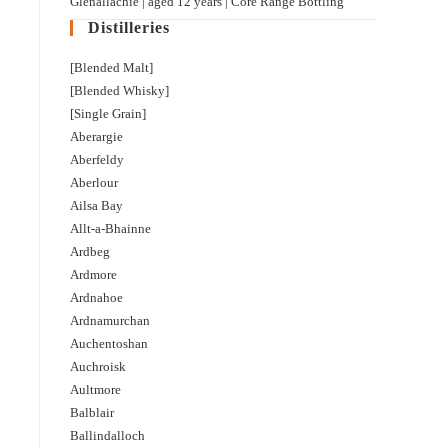
Glenallachie | aged 12 years | Core Range Bottling
Distilleries
[Blended Malt]
[Blended Whisky]
[Single Grain]
Aberargie
Aberfeldy
Aberlour
Ailsa Bay
Allt-a-Bhainne
Ardbeg
Ardmore
Ardnahoe
Ardnamurchan
Auchentoshan
Auchroisk
Aultmore
Balblair
Ballindalloch