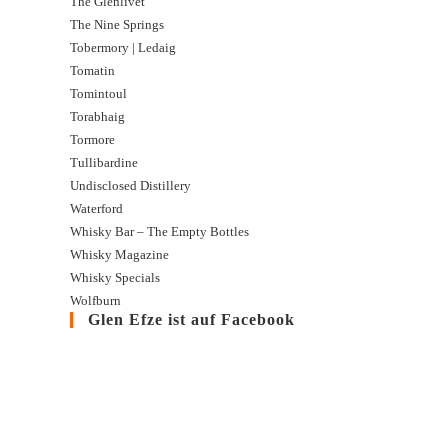
The Glenlivet
The Nine Springs
Tobermory | Ledaig
Tomatin
Tomintoul
Torabhaig
Tormore
Tullibardine
Undisclosed Distillery
Waterford
Whisky Bar – The Empty Bottles
Whisky Magazine
Whisky Specials
Wolfburn
Glen Efze ist auf Facebook