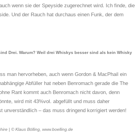
 auch wenn sie der Speyside zugerechnet wird. Ich finde, die
side. Und der Rauch hat durchaus einen Funk, der dem
sind Drei. Warum? Weil drei Whiskys besser sind als kein Whisky
muss man hervorheben, auch wenn Gordon & MacPhail ein
unabhängige Abfüller hat neben Benromach gerade die The
nz ohne Rant kommt auch Benromach nicht davon, denn
nnte, wird mit 43%vol. abgefüllt und muss daher
ist unverständlich – das muss dringend korrigiert werden!
re | © Klaus Bölling, www.boelling.de