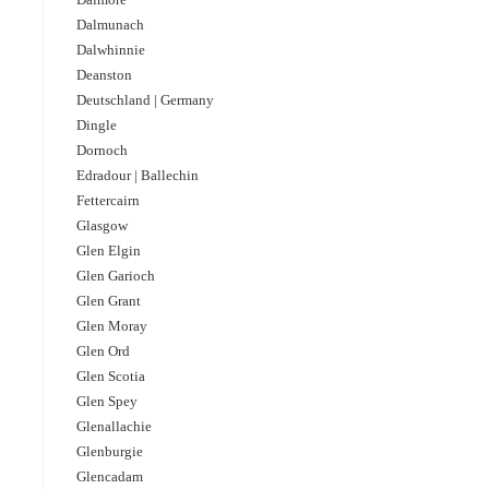
Dalmunach
Dalwhinnie
Deanston
Deutschland | Germany
Dingle
Dornoch
Edradour | Ballechin
Fettercairn
Glasgow
Glen Elgin
Glen Garioch
Glen Grant
Glen Moray
Glen Ord
Glen Scotia
Glen Spey
Glenallachie
Glenburgie
Glencadam