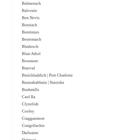
Balmenach
Balvenie
Ben Nevis
Benriach
Benrinnes
Benromach
Bladnoch
Blair Athol
Bowmore
Braeval
Bruichladdich | Port Charlotte
Bunnahabhain | Staoisha
Bushmills
Caol Ila
Clynelish
Cooley
Cragganmore
Craigellachie
Dailuaine
Dalmore​