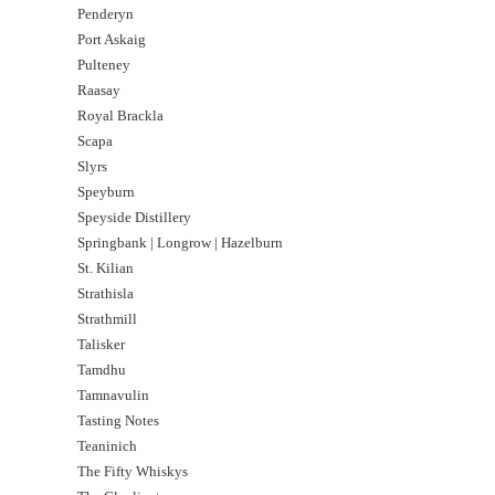
Penderyn
Port Askaig
Pulteney
Raasay
Royal Brackla
Scapa
Slyrs
Speyburn
Speyside Distillery
Springbank | Longrow | Hazelburn
St. Kilian
Strathisla
Strathmill
Talisker
Tamdhu
Tamnavulin
Tasting Notes
Teaninich
The Fifty Whiskys