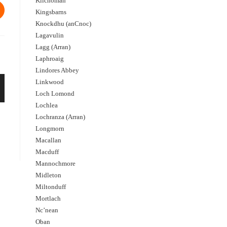
Kilchoman
Kingsbarns
Knockdhu (anCnoc)
Lagavulin
Lagg (Arran)
Laphroaig
Lindores Abbey
Linkwood
Loch Lomond
Lochlea
Lochranza (Arran)
Longmorn
Macallan
Macduff
Mannochmore
Midleton
Miltonduff
Mortlach
Nc’nean
Oban