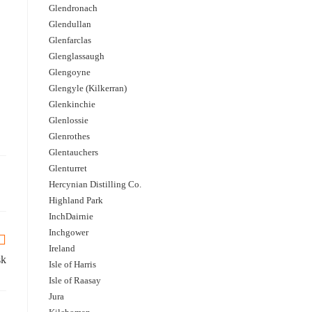
Glendronach
Glendullan
Glenfarclas
Glenglassaugh
Glengoyne
Glengyle (Kilkerran)
Glenkinchie
Glenlossie
Glenrothes
Glentauchers
Glenturret
Hercynian Distilling Co.
Highland Park
InchDairnie
Inchgower
Ireland
sk
Isle of Harris
Isle of Raasay
Jura