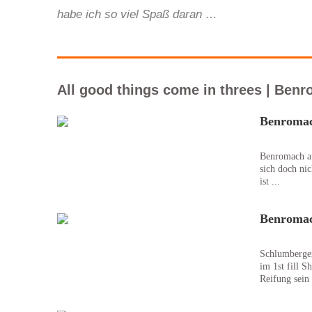
habe ich so viel Spaß daran …
All good things come in threes | Ben
Benromach
Benromach aus
sich doch ni
ist ...
Benromach
Schlumberger
im 1st fill S
Reifung sein s