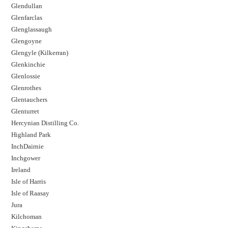
Glendullan
Glenfarclas
Glenglassaugh
Glengoyne
Glengyle (Kilkerran)
Glenkinchie
Glenlossie
Glenrothes
Glentauchers
Glenturret
Hercynian Distilling Co.
Highland Park
InchDairnie
Inchgower
Ireland
Isle of Harris
Isle of Raasay
Jura
Kilchoman