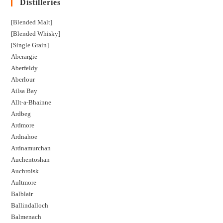
Distilleries
[Blended Malt]
[Blended Whisky]
[Single Grain]
Aberargie
Aberfeldy
Aberlour
Ailsa Bay
Allt-a-Bhainne
Ardbeg
Ardmore
Ardnahoe
Ardnamurchan
Auchentoshan
Auchroisk
Aultmore
Balblair
Ballindalloch
Balmenach