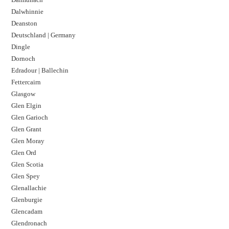
Dalwhinnie
Deanston
Deutschland | Germany
Dingle
Dornoch
Edradour | Ballechin
Fettercairn
Glasgow
Glen Elgin
Glen Garioch
Glen Grant
Glen Moray
Glen Ord
Glen Scotia
Glen Spey
Glenallachie
Glenburgie
Glencadam
Glendronach