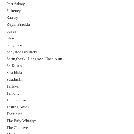
Port Askaig
Pulteney
Raasay
Royal Brackla
Scapa
Slyrs
Speyburn
Speyside Distillery
Springbank | Longrow | Hazelburn
St. Kilian
Strathisla
Strathmill
Talisker
Tamdhu
Tamnavulin
Tasting Notes
Teaninich
The Fifty Whiskys
The Glenlivet