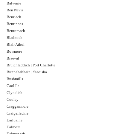
Balvenie
Ben Nevis
Benriach
Benrinnes
Benromach
Bladnoch
Blair Athol
Bowmore
Braeval
Bruichladdich | Port Charlotte
Bunnahabhain | Staoisha
Bushmills
Caol Ila
Clynelish
Cooley
Cragganmore
Craigellachie
Dailuaine
Dalmore​
Dalmunach