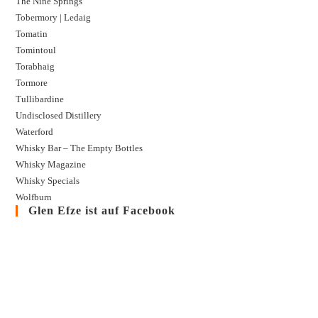
The Nine Springs
Tobermory | Ledaig
Tomatin
Tomintoul
Torabhaig
Tormore
Tullibardine
Undisclosed Distillery
Waterford
Whisky Bar – The Empty Bottles
Whisky Magazine
Whisky Specials
Wolfburn
Glen Efze ist auf Facebook