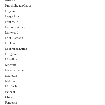
Kingsbarns
Knockdhu (anCnoc)
Lagavulin
Lagg (Arran)
Laphroaig
Lindores Abbey
Linkwood
Loch Lomond
Lochlea
Lochranza (Arran)
Longmorn
Macallan
Macduff
Mannochmore
Midleton
Miltonduff
Mortlach
Nc’nean
Oban
Penderyn