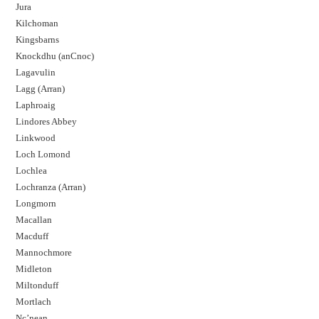
Jura
Kilchoman
Kingsbarns
Knockdhu (anCnoc)
Lagavulin
Lagg (Arran)
Laphroaig
Lindores Abbey
Linkwood
Loch Lomond
Lochlea
Lochranza (Arran)
Longmorn
Macallan
Macduff
Mannochmore
Midleton
Miltonduff
Mortlach
Nc’nean