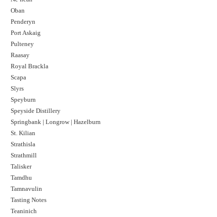
Oban
Penderyn
Port Askaig
Pulteney
Raasay
Royal Brackla
Scapa
Slyrs
Speyburn
Speyside Distillery
Springbank | Longrow | Hazelburn
St. Kilian
Strathisla
Strathmill
Talisker
Tamdhu
Tamnavulin
Tasting Notes
Teaninich