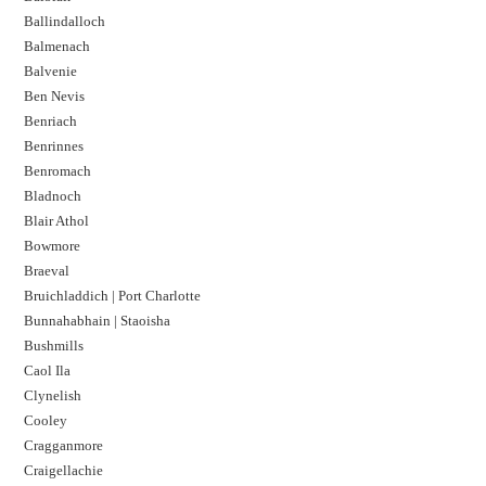
Ballindalloch
Balmenach
Balvenie
Ben Nevis
Benriach
Benrinnes
Benromach
Bladnoch
Blair Athol
Bowmore
Braeval
Bruichladdich | Port Charlotte
Bunnahabhain | Staoisha
Bushmills
Caol Ila
Clynelish
Cooley
Cragganmore
Craigellachie