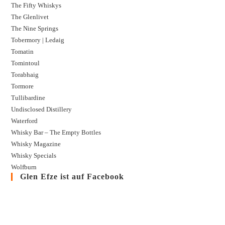
The Fifty Whiskys
The Glenlivet
The Nine Springs
Tobermory | Ledaig
Tomatin
Tomintoul
Torabhaig
Tormore
Tullibardine
Undisclosed Distillery
Waterford
Whisky Bar – The Empty Bottles
Whisky Magazine
Whisky Specials
Wolfburn
Glen Efze ist auf Facebook