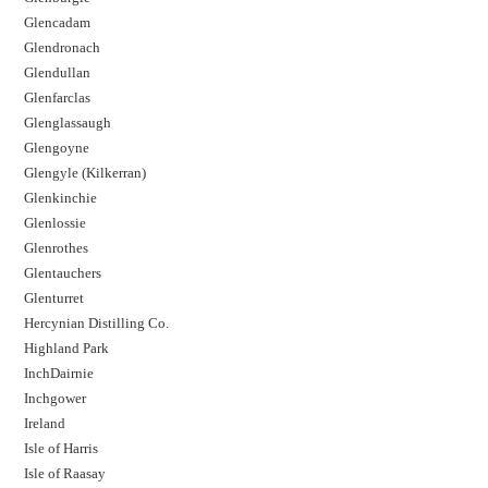
Glencadam
Glendronach
Glendullan
Glenfarclas
Glenglassaugh
Glengoyne
Glengyle (Kilkerran)
Glenkinchie
Glenlossie
Glenrothes
Glentauchers
Glenturret
Hercynian Distilling Co.
Highland Park
InchDairnie
Inchgower
Ireland
Isle of Harris
Isle of Raasay