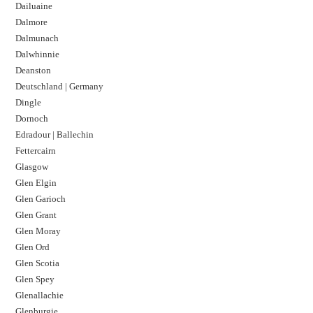
Dailuaine
Dalmore​
Dalmunach
Dalwhinnie
Deanston
Deutschland | Germany
Dingle
Dornoch
Edradour | Ballechin
Fettercairn
Glasgow
Glen Elgin
Glen Garioch
Glen Grant
Glen Moray
Glen Ord
Glen Scotia
Glen Spey
Glenallachie
Glenburgie