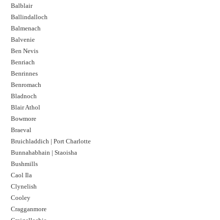
Balblair
Ballindalloch
Balmenach
Balvenie
Ben Nevis
Benriach
Benrinnes
Benromach
Bladnoch
Blair Athol
Bowmore
Braeval
Bruichladdich | Port Charlotte
Bunnahabhain | Staoisha
Bushmills
Caol Ila
Clynelish
Cooley
Cragganmore