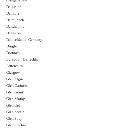
Craigellachie
Dailuaine
Dalmore​
Dalmunach
Dalwhinnie
Deanston
Deutschland | Germany
Dingle
Dornoch
Edradour | Ballechin
Fettercairn
Glasgow
Glen Elgin
Glen Garioch
Glen Grant
Glen Moray
Glen Ord
Glen Scotia
Glen Spey
Glenallachie