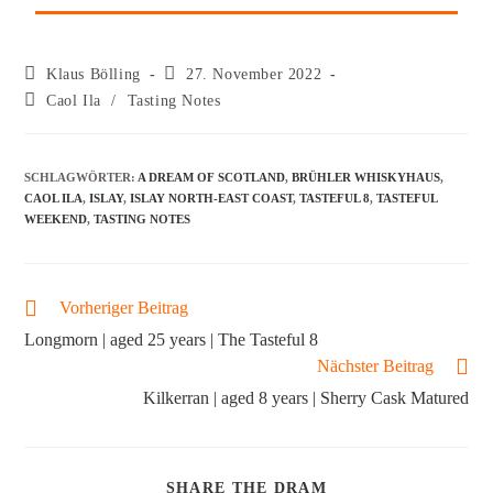
Klaus Bölling
27. November 2022
Caol Ila
/
Tasting Notes
SCHLAGWÖRTER
:
A DREAM OF SCOTLAND
,
BRÜHLER WHISKYHAUS
,
CAOL ILA
,
ISLAY
,
ISLAY NORTH-EAST COAST
,
TASTEFUL 8
,
TASTEFUL
WEEKEND
,
TASTING NOTES
Vorheriger Beitrag
Longmorn | aged 25 years | The Tasteful 8
Nächster Beitrag
Kilkerran | aged 8 years | Sherry Cask Matured
SHARE THE DRAM