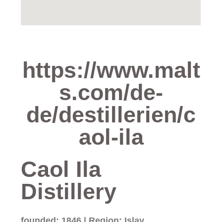
https://www.malt
s.com/de-
de/destillerien/c
aol-ila
Caol Ila
Distillery
founded: 1846 | Region: Islay