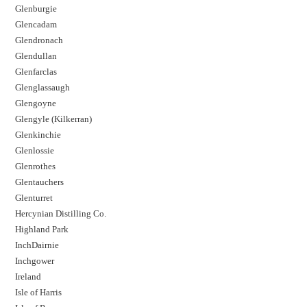
Glenburgie
Glencadam
Glendronach
Glendullan
Glenfarclas
Glenglassaugh
Glengoyne
Glengyle (Kilkerran)
Glenkinchie
Glenlossie
Glenrothes
Glentauchers
Glenturret
Hercynian Distilling Co.
Highland Park
InchDairnie
Inchgower
Ireland
Isle of Harris