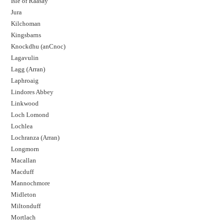
Isle of Raasay
Jura
Kilchoman
Kingsbarns
Knockdhu (anCnoc)
Lagavulin
Lagg (Arran)
Laphroaig
Lindores Abbey
Linkwood
Loch Lomond
Lochlea
Lochranza (Arran)
Longmorn
Macallan
Macduff
Mannochmore
Midleton
Miltonduff
Mortlach