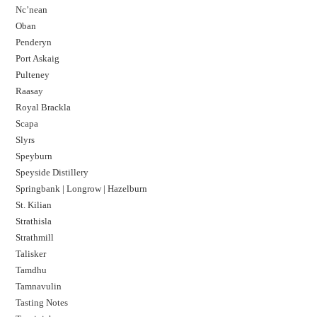
Nc’nean
Oban
Penderyn
Port Askaig
Pulteney
Raasay
Royal Brackla
Scapa
Slyrs
Speyburn
Speyside Distillery
Springbank | Longrow | Hazelburn
St. Kilian
Strathisla
Strathmill
Talisker
Tamdhu
Tamnavulin
Tasting Notes