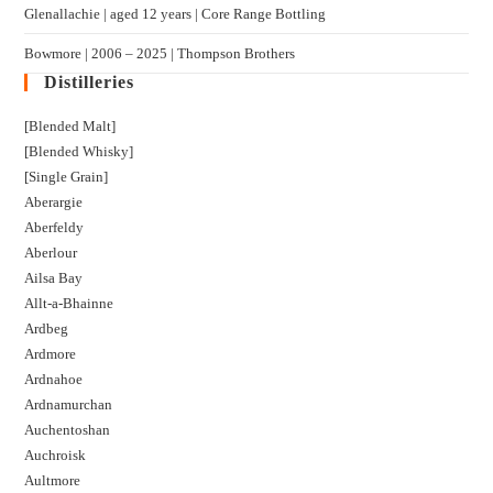
Glenallachie | aged 12 years | Core Range Bottling
Bowmore | 2006 – 2025 | Thompson Brothers
Distilleries
[Blended Malt]
[Blended Whisky]
[Single Grain]
Aberargie
Aberfeldy
Aberlour
Ailsa Bay
Allt-a-Bhainne
Ardbeg
Ardmore
Ardnahoe
Ardnamurchan
Auchentoshan
Auchroisk
Aultmore