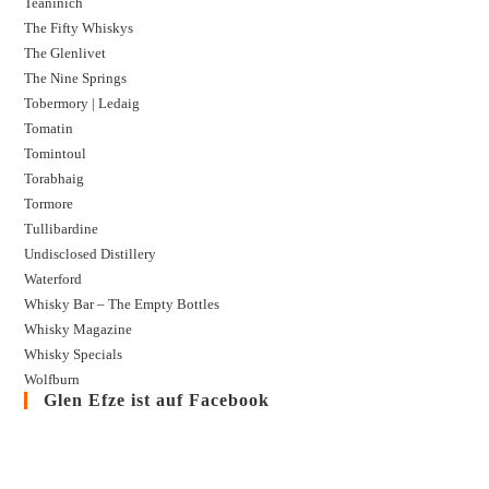
Teaninich
The Fifty Whiskys
The Glenlivet
The Nine Springs
Tobermory | Ledaig
Tomatin
Tomintoul
Torabhaig
Tormore
Tullibardine
Undisclosed Distillery
Waterford
Whisky Bar – The Empty Bottles
Whisky Magazine
Whisky Specials
Wolfburn
Glen Efze ist auf Facebook