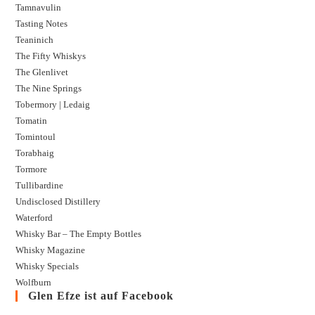
Tamnavulin
Tasting Notes
Teaninich
The Fifty Whiskys
The Glenlivet
The Nine Springs
Tobermory | Ledaig
Tomatin
Tomintoul
Torabhaig
Tormore
Tullibardine
Undisclosed Distillery
Waterford
Whisky Bar – The Empty Bottles
Whisky Magazine
Whisky Specials
Wolfburn
Glen Efze ist auf Facebook