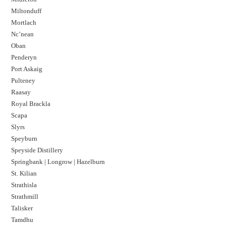
Miltonduff
Mortlach
Nc’nean
Oban
Penderyn
Port Askaig
Pulteney
Raasay
Royal Brackla
Scapa
Slyrs
Speyburn
Speyside Distillery
Springbank | Longrow | Hazelburn
St. Kilian
Strathisla
Strathmill
Talisker
Tamdhu