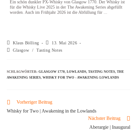
Ein schön dunkler PX-Whisky von Glasgow 1770. Der Whisky ist
1770 
für die Whisky Live 2025 in der The Awakening Series abgefüllt
Metro
worden. Auch im Frühjahr 2026 ist die Abfüllung für ...
Markt
Kirsc
Klaus Bölling
13. Mai 2026
Glasgow
/
Tasting Notes
SCHLAGWÖRTER
:
GLASGOW 1770
,
LOWLANDS
,
TASTING NOTES
,
THE
AWAKENING SERIES
,
WHISKY FOR TWO - AWAKENING LOWLANDS
Vorheriger Beitrag
Whisky for Two | Awakening in the Lowlands
Nächster Beitrag
Aberargie | Inaugural