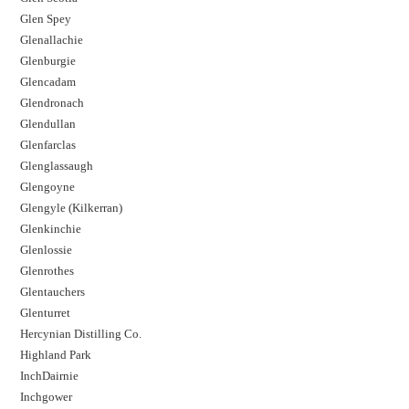
Glen Spey
Glenallachie
Glenburgie
Glencadam
Glendronach
Glendullan
Glenfarclas
Glenglassaugh
Glengoyne
Glengyle (Kilkerran)
Glenkinchie
Glenlossie
Glenrothes
Glentauchers
Glenturret
Hercynian Distilling Co.
Highland Park
InchDairnie
Inchgower