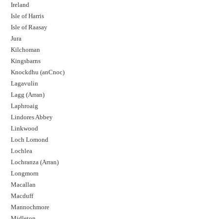
Ireland
Isle of Harris
Isle of Raasay
Jura
Kilchoman
Kingsbarns
Knockdhu (anCnoc)
Lagavulin
Lagg (Arran)
Laphroaig
Lindores Abbey
Linkwood
Loch Lomond
Lochlea
Lochranza (Arran)
Longmorn
Macallan
Macduff
Mannochmore
Midleton