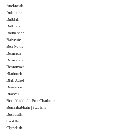
Auchroisk
Aultmore
Balblair
Ballindalloch
Balmenach
Balvenie
Ben Nevis
Benriach
Benrinnes
Benromach
Bladnoch
Blair Athol
Bowmore
Braeval
Bruichladdich | Port Charlotte
Bunnahabhain | Staoisha
Bushmills
Caol Ila
Clynelish