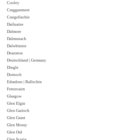
Cooley
Cragganmore
Craigellachie
Dailuaine
Dalmore​
Dalmunach
Dalwhinnie
Deanston
Deutschland | Germany
Dingle
Dornoch
Edradour | Ballechin
Fettercairn
Glasgow
Glen Elgin
Glen Garioch
Glen Grant
Glen Moray
Glen Ord
Glen Scotia