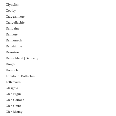
Clynelish
Cooley
Cragganmore
Craigellachie
Dailuaine
Dalmore​
Dalmunach
Dalwhinnie
Deanston
Deutschland | Germany
Dingle
Dornoch
Edradour | Ballechin
Fettercairn
Glasgow
Glen Elgin
Glen Garioch
Glen Grant
Glen Moray