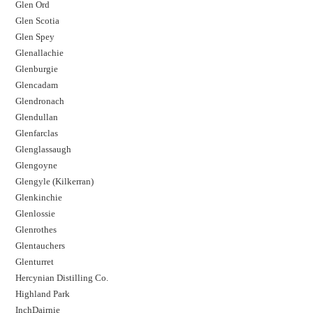
Glen Ord
Glen Scotia
Glen Spey
Glenallachie
Glenburgie
Glencadam
Glendronach
Glendullan
Glenfarclas
Glenglassaugh
Glengoyne
Glengyle (Kilkerran)
Glenkinchie
Glenlossie
Glenrothes
Glentauchers
Glenturret
Hercynian Distilling Co.
Highland Park
InchDairnie