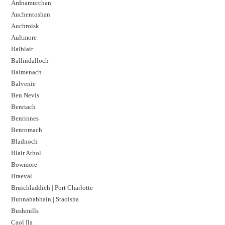
Ardnamurchan
Auchentoshan
Auchroisk
Aultmore
Balblair
Ballindalloch
Balmenach
Balvenie
Ben Nevis
Benriach
Benrinnes
Benromach
Bladnoch
Blair Athol
Bowmore
Braeval
Bruichladdich | Port Charlotte
Bunnahabhain | Staoisha
Bushmills
Caol Ila