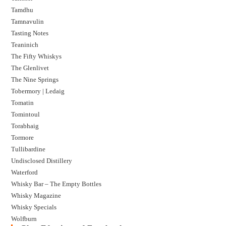
Tamdhu
Tamnavulin
Tasting Notes
Teaninich
The Fifty Whiskys
The Glenlivet
The Nine Springs
Tobermory | Ledaig
Tomatin
Tomintoul
Torabhaig
Tormore
Tullibardine
Undisclosed Distillery
Waterford
Whisky Bar – The Empty Bottles
Whisky Magazine
Whisky Specials
Wolfburn