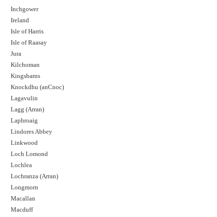
Inchgower
Ireland
Isle of Harris
Isle of Raasay
Jura
Kilchoman
Kingsbarns
Knockdhu (anCnoc)
Lagavulin
Lagg (Arran)
Laphroaig
Lindores Abbey
Linkwood
Loch Lomond
Lochlea
Lochranza (Arran)
Longmorn
Macallan
Macduff