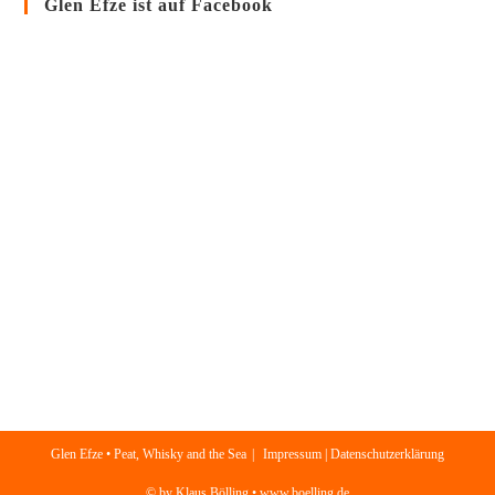
Glen Efze ist auf Facebook
Glen Efze • Peat, Whisky and the Sea
Impressum | Datenschutzerklärung
© by Klaus Bölling • www.boelling.de