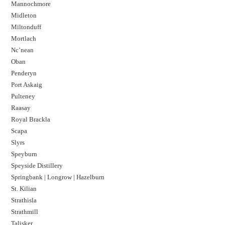
Mannochmore
Midleton
Miltonduff
Mortlach
Nc’nean
Oban
Penderyn
Port Askaig
Pulteney
Raasay
Royal Brackla
Scapa
Slyrs
Speyburn
Speyside Distillery
Springbank | Longrow | Hazelburn
St. Kilian
Strathisla
Strathmill
Talisker