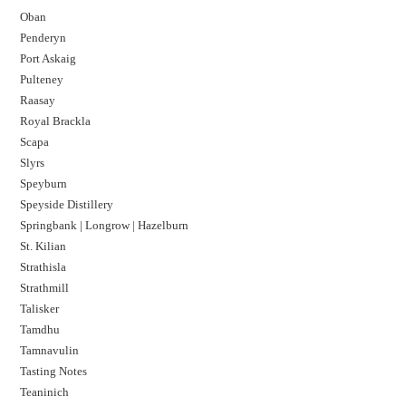
Oban
Penderyn
Port Askaig
Pulteney
Raasay
Royal Brackla
Scapa
Slyrs
Speyburn
Speyside Distillery
Springbank | Longrow | Hazelburn
St. Kilian
Strathisla
Strathmill
Talisker
Tamdhu
Tamnavulin
Tasting Notes
Teaninich