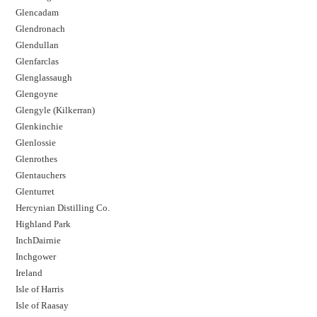
Glencadam
Glendronach
Glendullan
Glenfarclas
Glenglassaugh
Glengoyne
Glengyle (Kilkerran)
Glenkinchie
Glenlossie
Glenrothes
Glentauchers
Glenturret
Hercynian Distilling Co.
Highland Park
InchDairnie
Inchgower
Ireland
Isle of Harris
Isle of Raasay