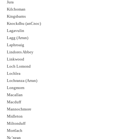
Jura
Kilchoman
Kingsbarns
Knockdhu (anCnoc)
Lagavulin
Lagg (Arran)
Laphroaig
Lindores Abbey
Linkwood
Loch Lomond
Lochlea
Lochranza (Arran)
Longmorn
Macallan
Macduff
Mannochmore
Midleton
Miltonduff
Mortlach
Nc’nean