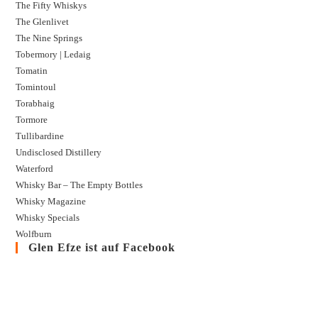
The Fifty Whiskys
The Glenlivet
The Nine Springs
Tobermory | Ledaig
Tomatin
Tomintoul
Torabhaig
Tormore
Tullibardine
Undisclosed Distillery
Waterford
Whisky Bar – The Empty Bottles
Whisky Magazine
Whisky Specials
Wolfburn
Glen Efze ist auf Facebook