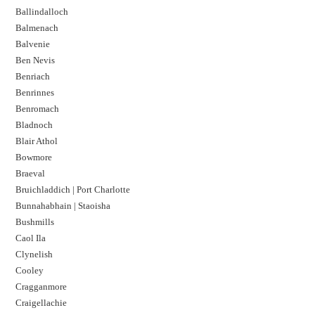
Ballindalloch
Balmenach
Balvenie
Ben Nevis
Benriach
Benrinnes
Benromach
Bladnoch
Blair Athol
Bowmore
Braeval
Bruichladdich | Port Charlotte
Bunnahabhain | Staoisha
Bushmills
Caol Ila
Clynelish
Cooley
Cragganmore
Craigellachie