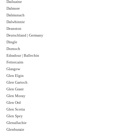
Dailuaine
Dalmore​
Dalmunach
Dalwhinnie
Deanston
Deutschland | Germany
Dingle
Dornoch
Edradour | Ballechin
Fettercairn
Glasgow
Glen Elgin
Glen Garioch
Glen Grant
Glen Moray
Glen Ord
Glen Scotia
Glen Spey
Glenallachie
Glenburgie