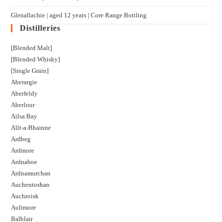
Glenallachie | aged 12 years | Core Range Bottling
Distilleries
[Blended Malt]
[Blended Whisky]
[Single Grain]
Aberargie
Aberfeldy
Aberlour
Ailsa Bay
Allt-a-Bhainne
Ardbeg
Ardmore
Ardnahoe
Ardnamurchan
Auchentoshan
Auchroisk
Aultmore
Balblair