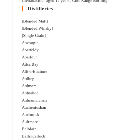
Glenallachie | aged 12 years | Core Range Bottling
Distilleries
[Blended Malt]
[Blended Whisky]
[Single Grain]
Aberargie
Aberfeldy
Aberlour
Ailsa Bay
Allt-a-Bhainne
Ardbeg
Ardmore
Ardnahoe
Ardnamurchan
Auchentoshan
Auchroisk
Aultmore
Balblair
Ballindalloch