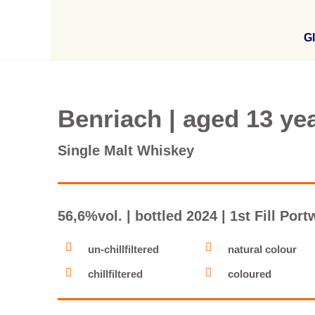
Gl
Benriach | aged 13 ye
Single Malt Whiskey
56,6%vol. | bottled 2024 | 1st Fill Po
un-chillfiltered
natural colour
chillfiltered
coloured