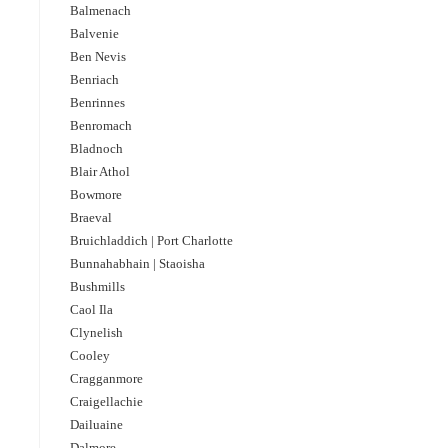
Balmenach
Balvenie
Ben Nevis
Benriach
Benrinnes
Benromach
Bladnoch
Blair Athol
Bowmore
Braeval
Bruichladdich | Port Charlotte
Bunnahabhain | Staoisha
Bushmills
Caol Ila
Clynelish
Cooley
Cragganmore
Craigellachie
Dailuaine
Dalmore​