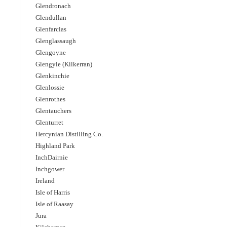
Glendronach
Glendullan
Glenfarclas
Glenglassaugh
Glengoyne
Glengyle (Kilkerran)
Glenkinchie
Glenlossie
Glenrothes
Glentauchers
Glenturret
Hercynian Distilling Co.
Highland Park
InchDairnie
Inchgower
Ireland
Isle of Harris
Isle of Raasay
Jura