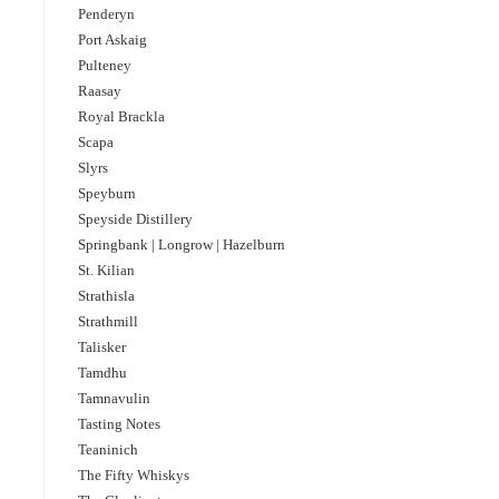
Penderyn
Port Askaig
Pulteney
Raasay
Royal Brackla
Scapa
Slyrs
Speyburn
Speyside Distillery
Springbank | Longrow | Hazelburn
St. Kilian
Strathisla
Strathmill
Talisker
Tamdhu
Tamnavulin
Tasting Notes
Teaninich
The Fifty Whiskys