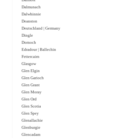
Dalmunach
Dalwhinnie
Deanston
Deutschland | Germany
Dingle
Dornoch
Edradour | Ballechin
Fettercairn
Glasgow
Glen Elgin
Glen Garioch
Glen Grant
Glen Moray
Glen Ord
Glen Scotia
Glen Spey
Glenallachie
Glenburgie
Glencadam