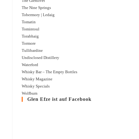
The Glenlivet
The Nine Springs
Tobermory | Ledaig
Tomatin
Tomintoul
Torabhaig
Tormore
Tullibardine
Undisclosed Distillery
Waterford
Whisky Bar – The Empty Bottles
Whisky Magazine
Whisky Specials
Wolfburn
Glen Efze ist auf Facebook