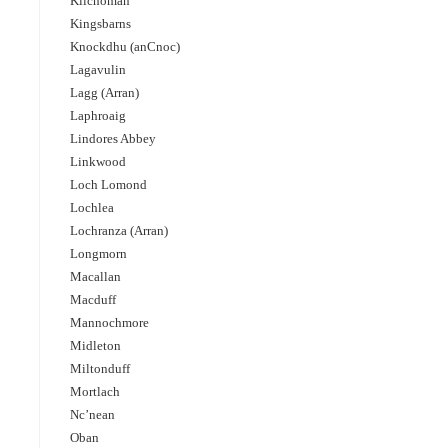
Kilchoman
Kingsbarns
Knockdhu (anCnoc)
Lagavulin
Lagg (Arran)
Laphroaig
Lindores Abbey
Linkwood
Loch Lomond
Lochlea
Lochranza (Arran)
Longmorn
Macallan
Macduff
Mannochmore
Midleton
Miltonduff
Mortlach
Nc’nean
Oban