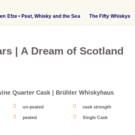
en Efze • Peat, Whisky and the Sea
The Fifty Whiskys
ars | A Dream of Scotland
rtwine Quarter Cask | Brühler Whiskyhaus
un-peated
cask strength
peated
Single Cask