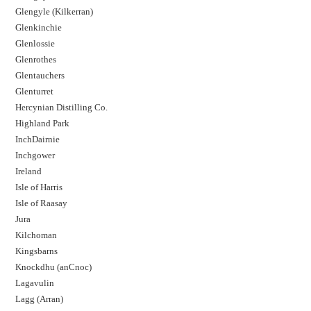
Glengyle (Kilkerran)
Glenkinchie
Glenlossie
Glenrothes
Glentauchers
Glenturret
Hercynian Distilling Co.
Highland Park
InchDairnie
Inchgower
Ireland
Isle of Harris
Isle of Raasay
Jura
Kilchoman
Kingsbarns
Knockdhu (anCnoc)
Lagavulin
Lagg (Arran)