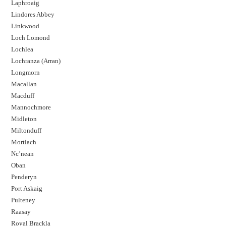
Laphroaig
Lindores Abbey
Linkwood
Loch Lomond
Lochlea
Lochranza (Arran)
Longmorn
Macallan
Macduff
Mannochmore
Midleton
Miltonduff
Mortlach
Nc’nean
Oban
Penderyn
Port Askaig
Pulteney
Raasay
Royal Brackla