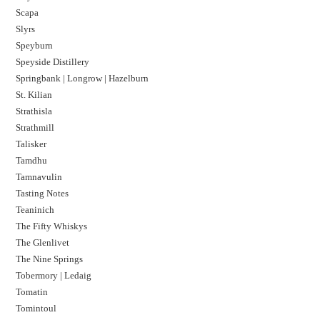
Scapa
Slyrs
Speyburn
Speyside Distillery
Springbank | Longrow | Hazelburn
St. Kilian
Strathisla
Strathmill
Talisker
Tamdhu
Tamnavulin
Tasting Notes
Teaninich
The Fifty Whiskys
The Glenlivet
The Nine Springs
Tobermory | Ledaig
Tomatin
Tomintoul