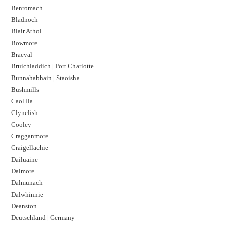
Benromach
Bladnoch
Blair Athol
Bowmore
Braeval
Bruichladdich | Port Charlotte
Bunnahabhain | Staoisha
Bushmills
Caol Ila
Clynelish
Cooley
Cragganmore
Craigellachie
Dailuaine
Dalmore​
Dalmunach
Dalwhinnie
Deanston
Deutschland | Germany