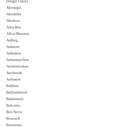
[Single Grain]
Aberargie
Aberfeldy
Aberlour
Ailsa Bay
Allt-a-Bhainne
Ardbeg
Ardmore
Ardnahoe
Ardnamurchan
Auchentoshan
Auchroisk
Aultmore
Balblair
Ballindalloch
Balmenach
Balvenie
Ben Nevis
Benriach
Benrinnes