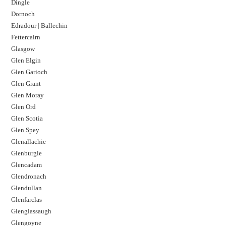
Dingle
Dornoch
Edradour | Ballechin
Fettercairn
Glasgow
Glen Elgin
Glen Garioch
Glen Grant
Glen Moray
Glen Ord
Glen Scotia
Glen Spey
Glenallachie
Glenburgie
Glencadam
Glendronach
Glendullan
Glenfarclas
Glenglassaugh
Glengoyne