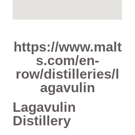
https://www.malt
s.com/en-
row/distilleries/l
agavulin
Lagavulin​
Distillery