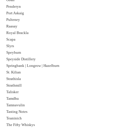
Penderyn
Port Askaig
Pulteney
Raasay
Royal Brackla
Scapa
Slyrs
Speyburn
Speyside Distillery
Springbank | Longrow | Hazelburn
St. Kilian
Strathisla
Strathmill
Talisker
Tamdhu
Tamnavulin
Tasting Notes
Teaninich
The Fifty Whiskys