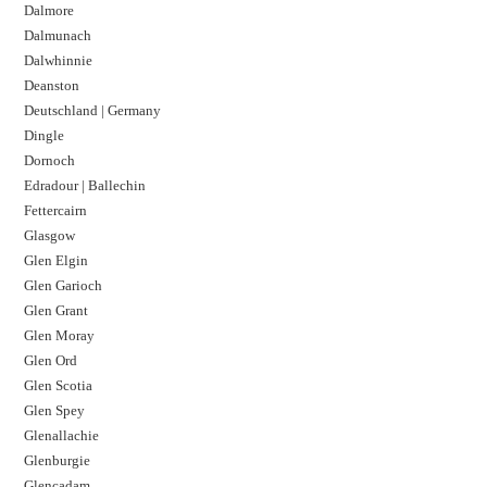
Dalmore​
Dalmunach
Dalwhinnie
Deanston
Deutschland | Germany
Dingle
Dornoch
Edradour | Ballechin
Fettercairn
Glasgow
Glen Elgin
Glen Garioch
Glen Grant
Glen Moray
Glen Ord
Glen Scotia
Glen Spey
Glenallachie
Glenburgie
Glencadam