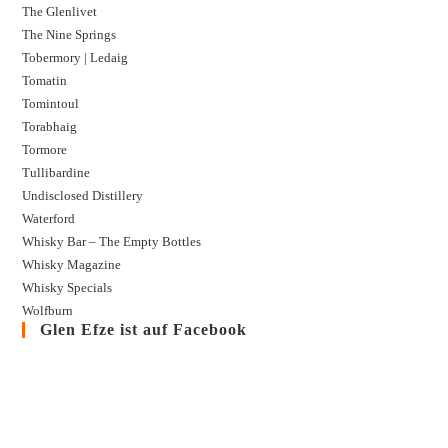
The Glenlivet
The Nine Springs
Tobermory | Ledaig
Tomatin
Tomintoul
Torabhaig
Tormore
Tullibardine
Undisclosed Distillery
Waterford
Whisky Bar – The Empty Bottles
Whisky Magazine
Whisky Specials
Wolfburn
Glen Efze ist auf Facebook