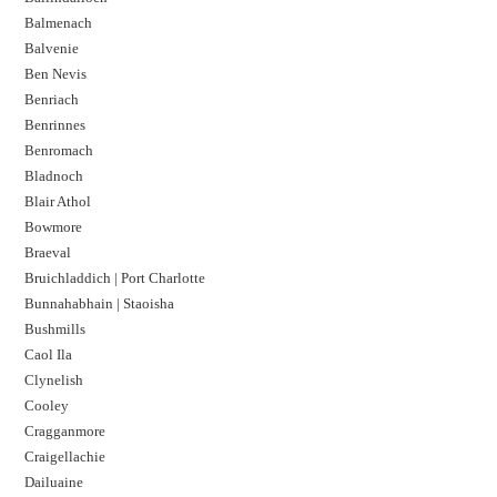
Balmenach
Balvenie
Ben Nevis
Benriach
Benrinnes
Benromach
Bladnoch
Blair Athol
Bowmore
Braeval
Bruichladdich | Port Charlotte
Bunnahabhain | Staoisha
Bushmills
Caol Ila
Clynelish
Cooley
Cragganmore
Craigellachie
Dailuaine