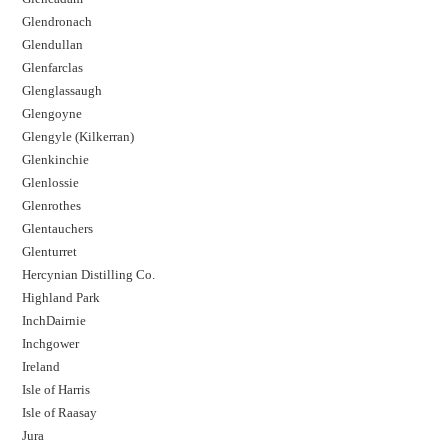
Glendronach
Glendullan
Glenfarclas
Glenglassaugh
Glengoyne
Glengyle (Kilkerran)
Glenkinchie
Glenlossie
Glenrothes
Glentauchers
Glenturret
Hercynian Distilling Co.
Highland Park
InchDairnie
Inchgower
Ireland
Isle of Harris
Isle of Raasay
Jura