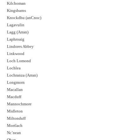
Kilchoman
Kingsbarns
Knockdhu (anCnoc)
Lagavulin
Lagg (Arran)
Laphroaig
Lindores Abbey
Linkwood
Loch Lomond
Lochlea
Lochranza (Arran)
Longmorn
Macallan
Macduff
Mannochmore
Midleton
Miltonduff
Mortlach
Nc’nean
Oban