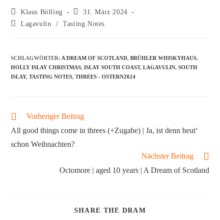
Klaus Bölling
31. März 2024
Lagavulin
/
Tasting Notes
SCHLAGWÖRTER
:
A DREAM OF SCOTLAND
,
BRÜHLER WHISKYHAUS
,
HOLLY ISLAY CHRISTMAS
,
ISLAY SOUTH COAST
,
LAGAVULIN
,
SOUTH
ISLAY
,
TASTING NOTES
,
THREES - OSTERN2024
Vorheriger Beitrag
All good things come in threes (+Zugabe) | Ja, ist denn heut‘
schon Weihnachten?
Nächster Beitrag
Octomore | aged 10 years | A Dream of Scotland
SHARE THE DRAM