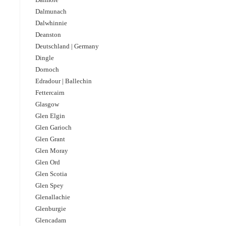
Dalmunach
Dalwhinnie
Deanston
Deutschland | Germany
Dingle
Dornoch
Edradour | Ballechin
Fettercairn
Glasgow
Glen Elgin
Glen Garioch
Glen Grant
Glen Moray
Glen Ord
Glen Scotia
Glen Spey
Glenallachie
Glenburgie
Glencadam