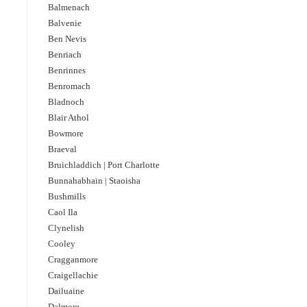
Balmenach
Balvenie
Ben Nevis
Benriach
Benrinnes
Benromach
Bladnoch
Blair Athol
Bowmore
Braeval
Bruichladdich | Port Charlotte
Bunnahabhain | Staoisha
Bushmills
Caol Ila
Clynelish
Cooley
Cragganmore
Craigellachie
Dailuaine
Dalmore​