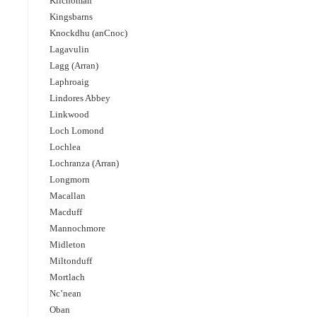
Kilchoman
Kingsbarns
Knockdhu (anCnoc)
Lagavulin
Lagg (Arran)
Laphroaig
Lindores Abbey
Linkwood
Loch Lomond
Lochlea
Lochranza (Arran)
Longmorn
Macallan
Macduff
Mannochmore
Midleton
Miltonduff
Mortlach
Nc’nean
Oban