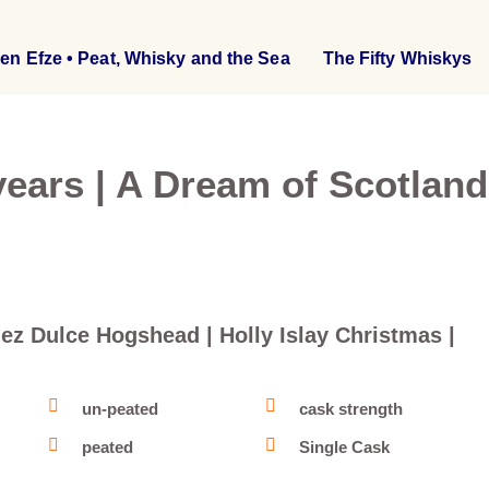
en Efze • Peat, Whisky and the Sea
The Fifty Whiskys
years | A Dream of Scotland
nez Dulce Hogshead | Holly Islay Christmas |
un-peated
cask strength
peated
Single Cask