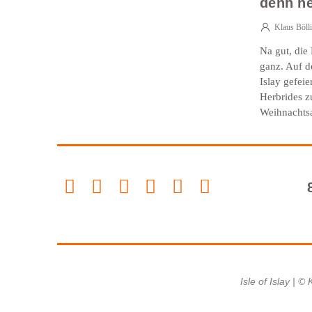
denn h
Klaus Böll
Na gut, die 
ganz. Auf d
Islay gefei
Herbrides z
Weihnachtsa
Isle of Islay | ©