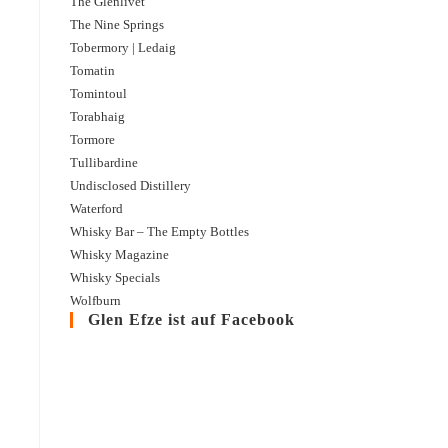
The Glenlivet
The Nine Springs
Tobermory | Ledaig
Tomatin
Tomintoul
Torabhaig
Tormore
Tullibardine
Undisclosed Distillery
Waterford
Whisky Bar – The Empty Bottles
Whisky Magazine
Whisky Specials
Wolfburn
Glen Efze ist auf Facebook