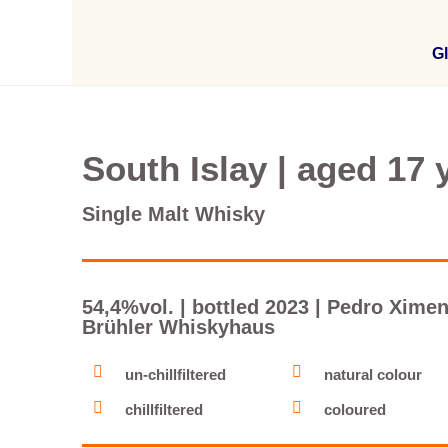
Gl
South Islay | aged 17 
Single Malt Whisky
54,4%vol. | bottled 2023 | Pedro Xime
Brühler Whiskyhaus
un-chillfiltered
natural colour
chillfiltered
coloured