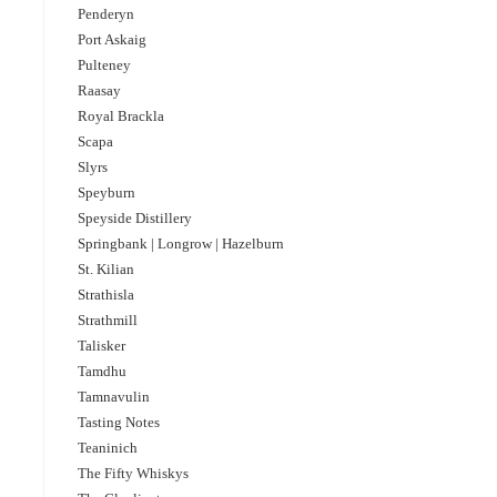
Penderyn
Port Askaig
Pulteney
Raasay
Royal Brackla
Scapa
Slyrs
Speyburn
Speyside Distillery
Springbank | Longrow | Hazelburn
St. Kilian
Strathisla
Strathmill
Talisker
Tamdhu
Tamnavulin
Tasting Notes
Teaninich
The Fifty Whiskys