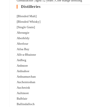
Glenallachie | aged 12 years | Core Range Bottling
Distilleries
[Blended Malt]
[Blended Whisky]
[Single Grain]
Aberargie
Aberfeldy
Aberlour
Ailsa Bay
Allt-a-Bhainne
Ardbeg
Ardmore
Ardnahoe
Ardnamurchan
Auchentoshan
Auchroisk
Aultmore
Balblair
Ballindalloch