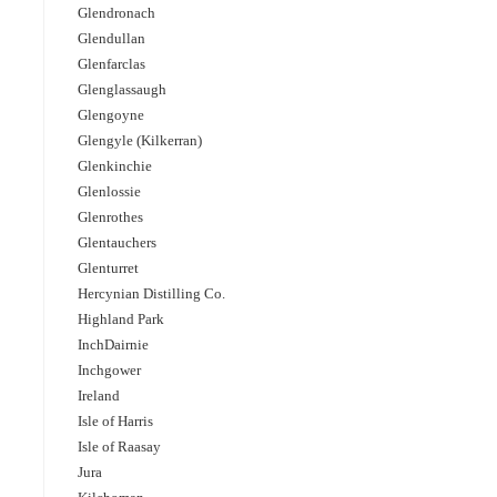
Glendronach
Glendullan
Glenfarclas
Glenglassaugh
Glengoyne
Glengyle (Kilkerran)
Glenkinchie
Glenlossie
Glenrothes
Glentauchers
Glenturret
Hercynian Distilling Co.
Highland Park
InchDairnie
Inchgower
Ireland
Isle of Harris
Isle of Raasay
Jura