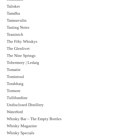
Talisker
Tamdhu
Tamnavulin
Tasting Notes
Teaninich
The Fifty Whiskys
The Glenlivet
The Nine Springs
Tobermory | Ledaig
Tomatin
Tomintoul
Torabhaig
Tormore
Tullibardine
Undisclosed Distillery
Waterford
Whisky Bar – The Empty Bottles
Whisky Magazine
Whisky Specials