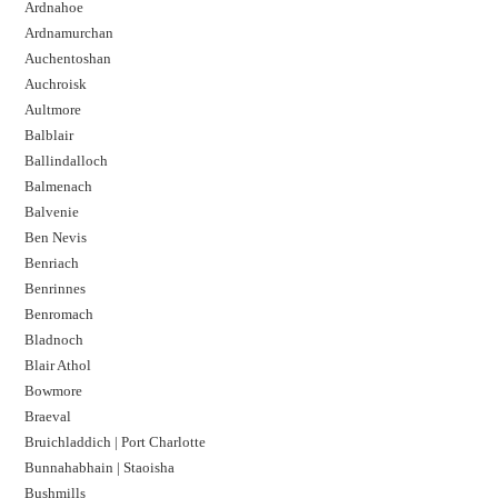
Ardnahoe
Ardnamurchan
Auchentoshan
Auchroisk
Aultmore
Balblair
Ballindalloch
Balmenach
Balvenie
Ben Nevis
Benriach
Benrinnes
Benromach
Bladnoch
Blair Athol
Bowmore
Braeval
Bruichladdich | Port Charlotte
Bunnahabhain | Staoisha
Bushmills