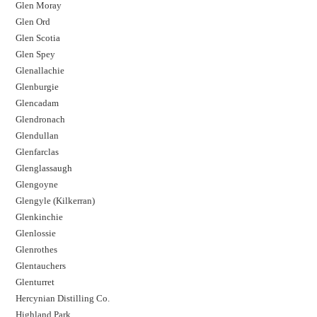
Glen Moray
Glen Ord
Glen Scotia
Glen Spey
Glenallachie
Glenburgie
Glencadam
Glendronach
Glendullan
Glenfarclas
Glenglassaugh
Glengoyne
Glengyle (Kilkerran)
Glenkinchie
Glenlossie
Glenrothes
Glentauchers
Glenturret
Hercynian Distilling Co.
Highland Park