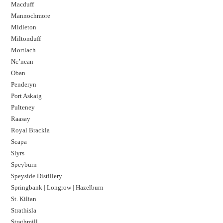
Macduff
Mannochmore
Midleton
Miltonduff
Mortlach
Nc’nean
Oban
Penderyn
Port Askaig
Pulteney
Raasay
Royal Brackla
Scapa
Slyrs
Speyburn
Speyside Distillery
Springbank | Longrow | Hazelburn
St. Kilian
Strathisla
Strathmill