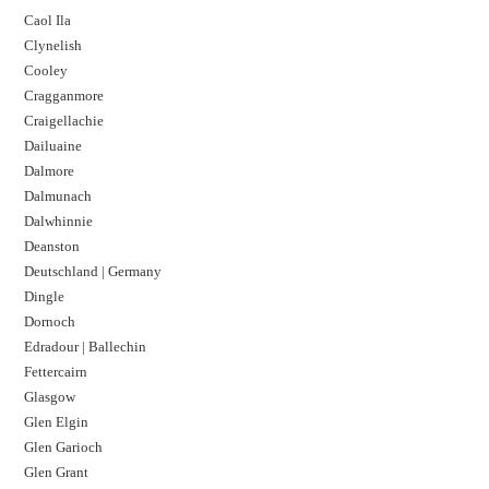
Caol Ila
Clynelish
Cooley
Cragganmore
Craigellachie
Dailuaine
Dalmore​
Dalmunach
Dalwhinnie
Deanston
Deutschland | Germany
Dingle
Dornoch
Edradour | Ballechin
Fettercairn
Glasgow
Glen Elgin
Glen Garioch
Glen Grant