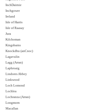
InchDairnie
Inchgower
Ireland
Isle of Harris
Isle of Raasay
Jura
Kilchoman
Kingsbarns
Knockdhu (anCnoc)
Lagavulin
Lagg (Arran)
Laphroaig
Lindores Abbey
Linkwood
Loch Lomond
Lochlea
Lochranza (Arran)
Longmorn
Macallan