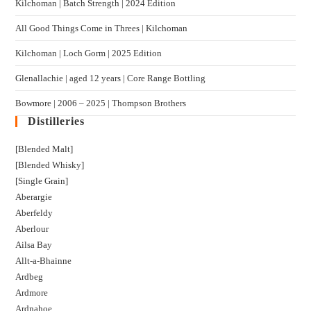
Kilchoman | Batch Strength | 2024 Edition
All Good Things Come in Threes | Kilchoman
Kilchoman | Loch Gorm​ | 2025 Edition
Glenallachie | aged 12 years | Core Range Bottling
Bowmore | 2006 – 2025 | Thompson Brothers
Distilleries
[Blended Malt]
[Blended Whisky]
[Single Grain]
Aberargie
Aberfeldy
Aberlour
Ailsa Bay
Allt-a-Bhainne
Ardbeg
Ardmore
Ardnahoe