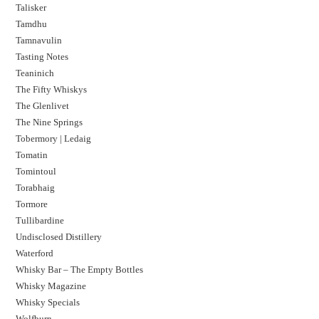
Talisker
Tamdhu
Tamnavulin
Tasting Notes
Teaninich
The Fifty Whiskys
The Glenlivet
The Nine Springs
Tobermory | Ledaig
Tomatin
Tomintoul
Torabhaig
Tormore
Tullibardine
Undisclosed Distillery
Waterford
Whisky Bar – The Empty Bottles
Whisky Magazine
Whisky Specials
Wolfburn