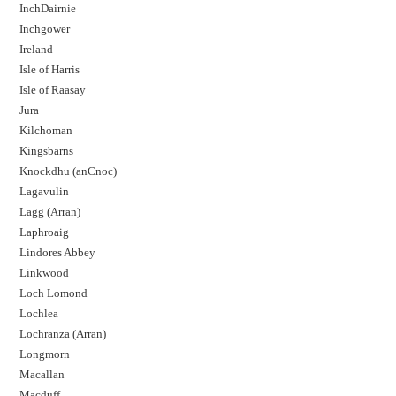
InchDairnie
Inchgower
Ireland
Isle of Harris
Isle of Raasay
Jura
Kilchoman
Kingsbarns
Knockdhu (anCnoc)
Lagavulin
Lagg (Arran)
Laphroaig
Lindores Abbey
Linkwood
Loch Lomond
Lochlea
Lochranza (Arran)
Longmorn
Macallan
Macduff