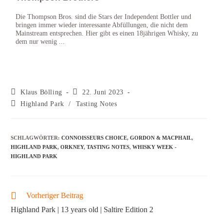
Die Thompson Bros. sind die Stars der Independent Bottler und
Highl
bringen immer wieder interessante Abfüllungen, die nicht dem
Dinge
Mainstream entsprechen. Hier gibt es einen 18jährigen Whisky, zu
Die A
dem nur wenig ...
Klaus Bölling
22. Juni 2023
Highland Park
/
Tasting Notes
SCHLAGWÖRTER
:
CONNOISSEURS CHOICE
,
GORDON & MACPHAIL
,
HIGHLAND PARK
,
ORKNEY
,
TASTING NOTES
,
WHISKY WEEK -
HIGHLAND PARK
Vorheriger Beitrag
Highland Park | 13 years old | Saltire Edition 2