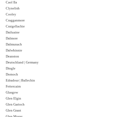
Caol Ila
Clynelish
Cooley
Cragganmore
Craigellachie
Dailuaine
Dalmore​
Dalmunach
Dalwhinnie
Deanston
Deutschland | Germany
Dingle
Dornoch
Edradour | Ballechin
Fettercairn
Glasgow
Glen Elgin
Glen Garioch
Glen Grant
Glen Moray