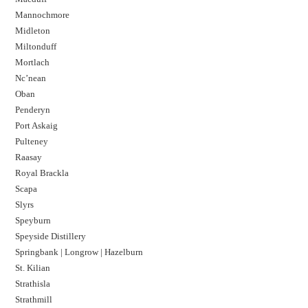
Mannochmore
Midleton
Miltonduff
Mortlach
Nc’nean
Oban
Penderyn
Port Askaig
Pulteney
Raasay
Royal Brackla
Scapa
Slyrs
Speyburn
Speyside Distillery
Springbank | Longrow | Hazelburn
St. Kilian
Strathisla
Strathmill