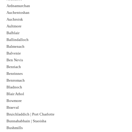
Ardnamurchan
Auchentoshan
Auchroisk
Aultmore
Balblair
Ballindalloch
Balmenach
Balvenie
Ben Nevis
Benriach
Benrinnes
Benromach
Bladnoch
Blair Athol
Bowmore
Braeval
Bruichladdich | Port Charlotte
Bunnahabhain | Staoisha
Bushmills