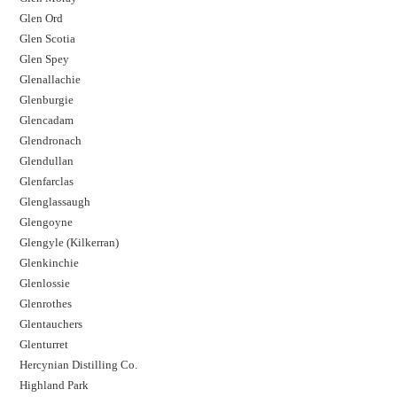
Glen Ord
Glen Scotia
Glen Spey
Glenallachie
Glenburgie
Glencadam
Glendronach
Glendullan
Glenfarclas
Glenglassaugh
Glengoyne
Glengyle (Kilkerran)
Glenkinchie
Glenlossie
Glenrothes
Glentauchers
Glenturret
Hercynian Distilling Co.
Highland Park