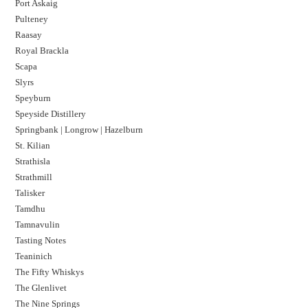
Port Askaig
Pulteney
Raasay
Royal Brackla
Scapa
Slyrs
Speyburn
Speyside Distillery
Springbank | Longrow | Hazelburn
St. Kilian
Strathisla
Strathmill
Talisker
Tamdhu
Tamnavulin
Tasting Notes
Teaninich
The Fifty Whiskys
The Glenlivet
The Nine Springs