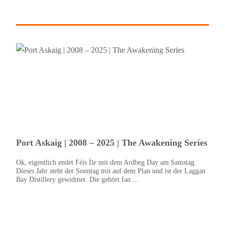
Port Askaig | 2008 – 2025 | The Awakening Series
Port
202
Ok, eigentlich endet Fèis Ìle mit dem Ardbeg Day am Samstag.
Dieses Jahr steht der Sonntag mit auf dem Plan und ist der Laggan
Die G
Bay Distillery gewidmet. Die gehört Ian ...
von E
größt