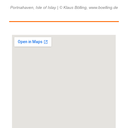
Portnahaven, Isle of Islay | © Klaus Bölling, www.boelling.de