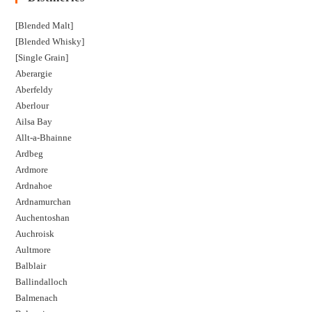
[Blended Malt]
[Blended Whisky]
[Single Grain]
Aberargie
Aberfeldy
Aberlour
Ailsa Bay
Allt-a-Bhainne
Ardbeg
Ardmore
Ardnahoe
Ardnamurchan
Auchentoshan
Auchroisk
Aultmore
Balblair
Ballindalloch
Balmenach