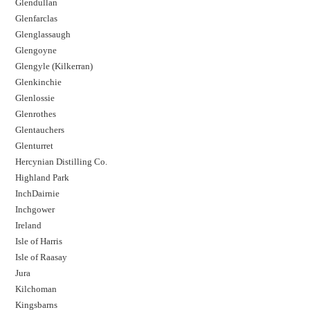
Glendullan
Glenfarclas
Glenglassaugh
Glengoyne
Glengyle (Kilkerran)
Glenkinchie
Glenlossie
Glenrothes
Glentauchers
Glenturret
Hercynian Distilling Co.
Highland Park
InchDairnie
Inchgower
Ireland
Isle of Harris
Isle of Raasay
Jura
Kilchoman
Kingsbarns