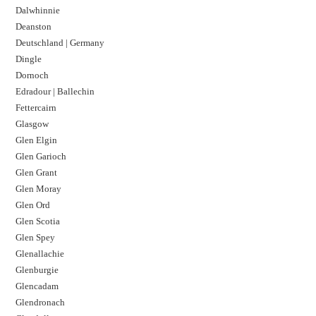
Dalwhinnie
Deanston
Deutschland | Germany
Dingle
Dornoch
Edradour | Ballechin
Fettercairn
Glasgow
Glen Elgin
Glen Garioch
Glen Grant
Glen Moray
Glen Ord
Glen Scotia
Glen Spey
Glenallachie
Glenburgie
Glencadam
Glendronach