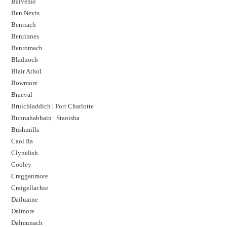
Balvenie
Ben Nevis
Benriach
Benrinnes
Benromach
Bladnoch
Blair Athol
Bowmore
Braeval
Bruichladdich | Port Charlotte
Bunnahabhain | Staoisha
Bushmills
Caol Ila
Clynelish
Cooley
Cragganmore
Craigellachie
Dailuaine
Dalmore​
Dalmunach