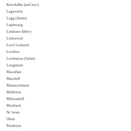
Knockdhu (anCnoc)
Lagavulin
Lagg (Arran)
Laphroaig
Lindores Abbey
Linkwood
Loch Lomond
Lochlea
Lochranza (Arran)
Longmorn
Macallan
Macduff
Mannochmore
Midleton
Miltonduff
Mortlach
Nc’nean
Oban
Penderyn