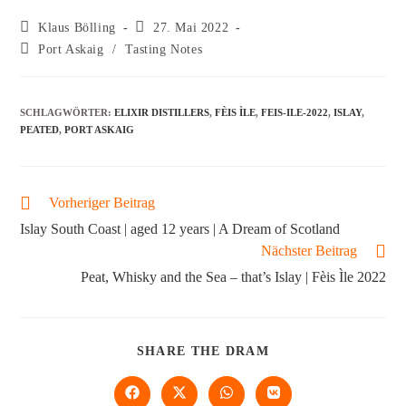
Klaus Bölling
27. Mai 2022
Port Askaig
/
Tasting Notes
SCHLAGWÖRTER
:
ELIXIR DISTILLERS
,
FÈIS ÌLE
,
FEIS-ILE-2022
,
ISLAY
,
PEATED
,
PORT ASKAIG
Vorheriger Beitrag
Islay South Coast | aged 12 years | A Dream of Scotland
Nächster Beitrag
Peat, Whisky and the Sea – that’s Islay | Fèis Ìle 2022
SHARE THE DRAM