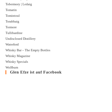
Tobermory | Ledaig
Tomatin
Tomintoul
Torabhaig
Tormore
Tullibardine
Undisclosed Distillery
Waterford
Whisky Bar – The Empty Bottles
Whisky Magazine
Whisky Specials
Wolfburn
Glen Efze ist auf Facebook