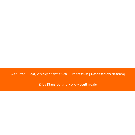
Glen Efze • Peat, Whisky and the Sea
Impressum | Datenschutzerklärung
© by Klaus Bölling • www.boelling.de