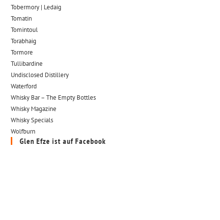
Tobermory | Ledaig
Tomatin
Tomintoul
Torabhaig
Tormore
Tullibardine
Undisclosed Distillery
Waterford
Whisky Bar – The Empty Bottles
Whisky Magazine
Whisky Specials
Wolfburn
Glen Efze ist auf Facebook