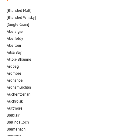
[Blended Malt]
[Blended Whisky]
[Single Grain]
Aberargie
Aberfeldy
Aberlour
Ailsa Bay
Allt-a-Bhainne
Ardbeg
Ardmore
Ardnahoe
Ardnamurchan
Auchentoshan
Auchroisk
Aultmore
Balblair
Ballindalloch
Balmenach