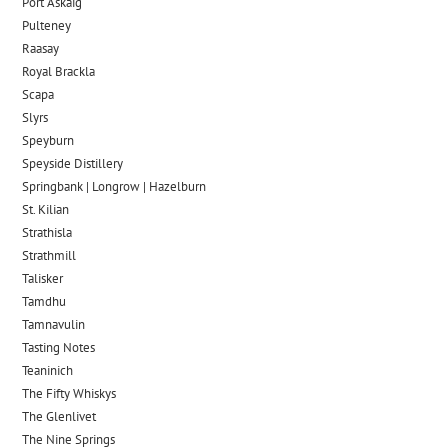
Port Askaig
Pulteney
Raasay
Royal Brackla
Scapa
Slyrs
Speyburn
Speyside Distillery
Springbank | Longrow | Hazelburn
St. Kilian
Strathisla
Strathmill
Talisker
Tamdhu
Tamnavulin
Tasting Notes
Teaninich
The Fifty Whiskys
The Glenlivet
The Nine Springs