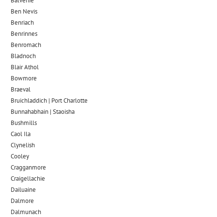
Balvenie
Ben Nevis
Benriach
Benrinnes
Benromach
Bladnoch
Blair Athol
Bowmore
Braeval
Bruichladdich | Port Charlotte
Bunnahabhain | Staoisha
Bushmills
Caol Ila
Clynelish
Cooley
Cragganmore
Craigellachie
Dailuaine
Dalmore​
Dalmunach