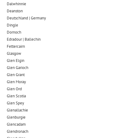
Dalwhinnie
Deanston
Deutschland | Germany
Dingle
Dornoch
Edradour | Ballechin
Fettercairn
Glasgow
Glen Elgin
Glen Garioch
Glen Grant
Glen Moray
Glen Ord
Glen Scotia
Glen Spey
Glenallachie
Glenburgie
Glencadam
Glendronach