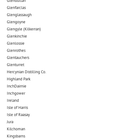
Glendullan
Glenfarclas
Glenglassaugh
Glengoyne
Glengyle (Kilkerran)
Glenkinchie
Glenlossie
Glenrothes
Glentauchers
Glenturret
Hercynian Distilling Co.
Highland Park
InchDairnie
Inchgower
Ireland
Isle of Harris
Isle of Raasay
Jura
Kilchoman
Kingsbarns