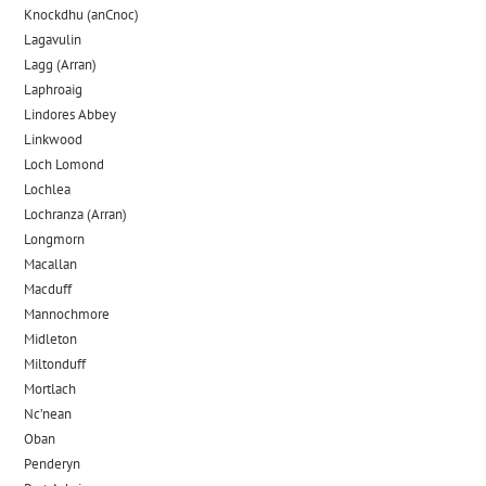
Knockdhu (anCnoc)
Lagavulin
Lagg (Arran)
Laphroaig
Lindores Abbey
Linkwood
Loch Lomond
Lochlea
Lochranza (Arran)
Longmorn
Macallan
Macduff
Mannochmore
Midleton
Miltonduff
Mortlach
Nc’nean
Oban
Penderyn