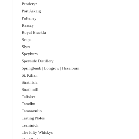
Penderyn
Port Askaig
Pulteney
Raasay
Royal Brackla
Scapa
Slyrs
Speyburn
Speyside Distillery
Springbank | Longrow | Hazelburn
St. Kilian
Strathisla
Strathmill
Talisker
Tamdhu
Tamnavulin
Tasting Notes
Teaninich
The Fifty Whiskys