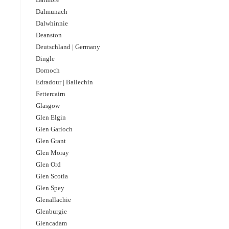
Dalmunach
Dalwhinnie
Deanston
Deutschland | Germany
Dingle
Dornoch
Edradour | Ballechin
Fettercairn
Glasgow
Glen Elgin
Glen Garioch
Glen Grant
Glen Moray
Glen Ord
Glen Scotia
Glen Spey
Glenallachie
Glenburgie
Glencadam