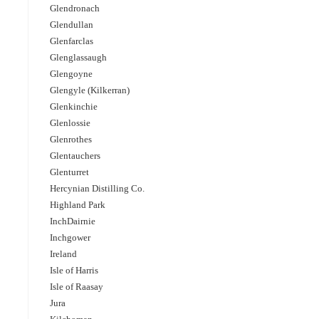
Glendronach
Glendullan
Glenfarclas
Glenglassaugh
Glengoyne
Glengyle (Kilkerran)
Glenkinchie
Glenlossie
Glenrothes
Glentauchers
Glenturret
Hercynian Distilling Co.
Highland Park
InchDairnie
Inchgower
Ireland
Isle of Harris
Isle of Raasay
Jura