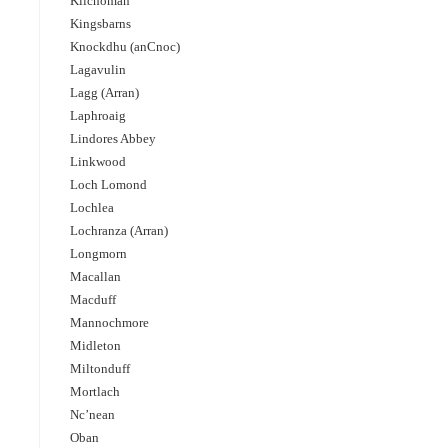
Kilchoman
Kingsbarns
Knockdhu (anCnoc)
Lagavulin
Lagg (Arran)
Laphroaig
Lindores Abbey
Linkwood
Loch Lomond
Lochlea
Lochranza (Arran)
Longmorn
Macallan
Macduff
Mannochmore
Midleton
Miltonduff
Mortlach
Nc’nean
Oban