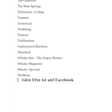
The Glenlivet
The Nine Springs
Tobermory | Ledaig
Tomatin
Tomintoul
Torabhaig
Tormore
Tullibardine
Undisclosed Distillery
Waterford
Whisky Bar – The Empty Bottles
Whisky Magazine
Whisky Specials
Wolfburn
Glen Efze ist auf Facebook