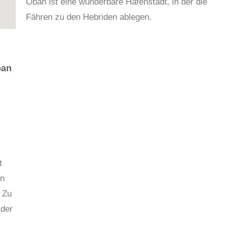
Oban ist eine wunderbare Hafenstadt, in der die
Fähren zu den Hebriden ablegen.
ban
t
en
 Zu
 der