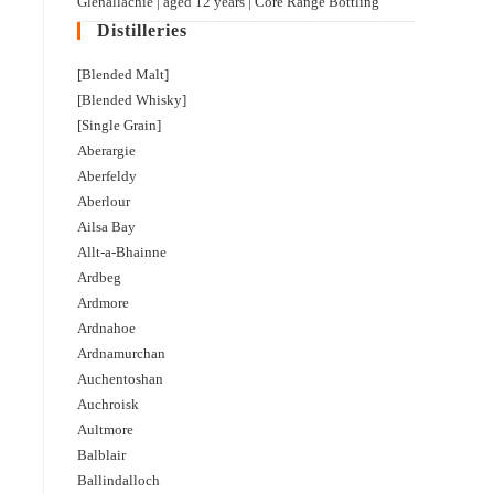
Glenallachie | aged 12 years | Core Range Bottling
Distilleries
[Blended Malt]
[Blended Whisky]
[Single Grain]
Aberargie
Aberfeldy
Aberlour
Ailsa Bay
Allt-a-Bhainne
Ardbeg
Ardmore
Ardnahoe
Ardnamurchan
Auchentoshan
Auchroisk
Aultmore
Balblair
Ballindalloch