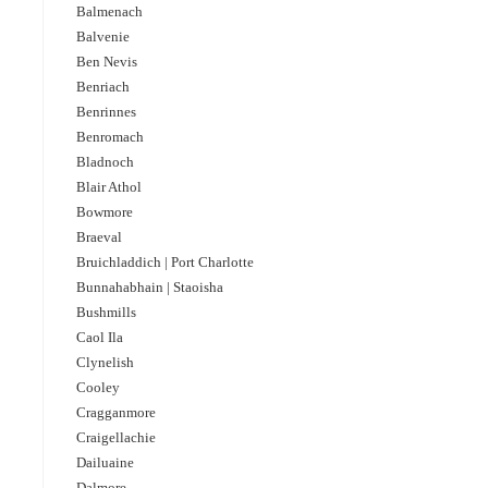
Balmenach
Balvenie
Ben Nevis
Benriach
Benrinnes
Benromach
Bladnoch
Blair Athol
Bowmore
Braeval
Bruichladdich | Port Charlotte
Bunnahabhain | Staoisha
Bushmills
Caol Ila
Clynelish
Cooley
Cragganmore
Craigellachie
Dailuaine
Dalmore​