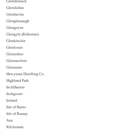
Glendronach
Glendullan
Glenfarclas
Glenglassaugh
Glengoyne
Glengyle (Kilkerran)
Glenkinchie
Glenlossie
Glenrothes
Glentauchers
Glenturret
Hercynian Distilling Co.
Highland Park
InchDairnie
Inchgower
Ireland
Isle of Harris
Isle of Raasay
Jura
Kilchoman