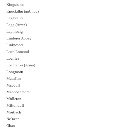
Kingsbarns
Knockdhu (anCnoc)
Lagavulin
Lagg (Arran)
Laphroaig
Lindores Abbey
Linkwood
Loch Lomond
Lochlea
Lochranza (Arran)
Longmorn
Macallan
Macduff
Mannochmore
Midleton
Miltonduff
Mortlach
Nc’nean
Oban