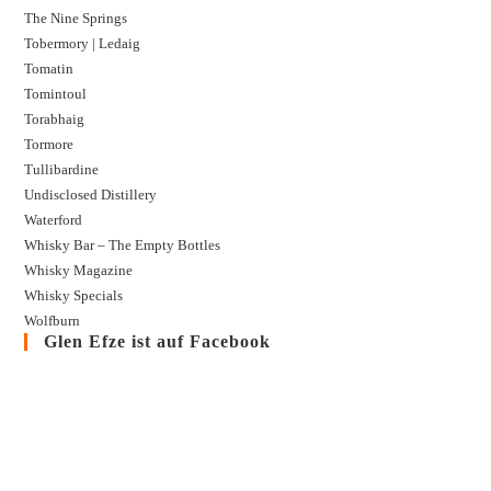
The Nine Springs
Tobermory | Ledaig
Tomatin
Tomintoul
Torabhaig
Tormore
Tullibardine
Undisclosed Distillery
Waterford
Whisky Bar – The Empty Bottles
Whisky Magazine
Whisky Specials
Wolfburn
Glen Efze ist auf Facebook