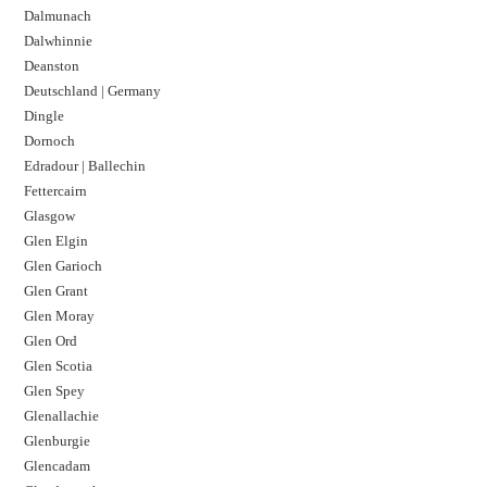
Dalmunach
Dalwhinnie
Deanston
Deutschland | Germany
Dingle
Dornoch
Edradour | Ballechin
Fettercairn
Glasgow
Glen Elgin
Glen Garioch
Glen Grant
Glen Moray
Glen Ord
Glen Scotia
Glen Spey
Glenallachie
Glenburgie
Glencadam