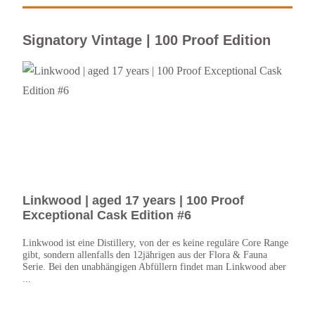
Signatory Vintage | 100 Proof Edition
Linkwood | aged 17 years | 100 Proof
Aul
Exceptional Cask Edition #6
Exc
Linkwood ist eine Distillery, von der es keine reguläre Core Range
Das i
gibt, sondern allenfalls den 12jährigen aus der Flora & Fauna
der 1
Serie. Bei den unabhängigen Abfüllern findet man Linkwood aber
Leide
...