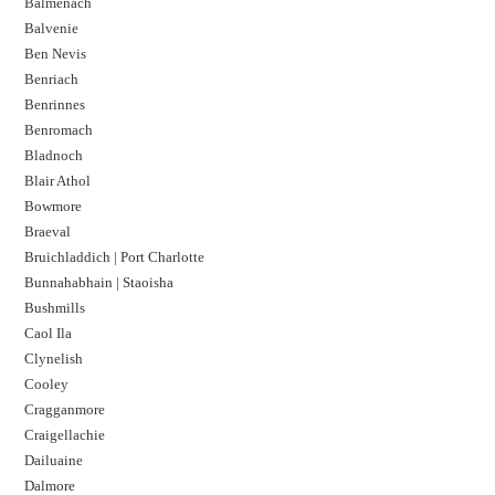
Balmenach
Balvenie
Ben Nevis
Benriach
Benrinnes
Benromach
Bladnoch
Blair Athol
Bowmore
Braeval
Bruichladdich | Port Charlotte
Bunnahabhain | Staoisha
Bushmills
Caol Ila
Clynelish
Cooley
Cragganmore
Craigellachie
Dailuaine
Dalmore​