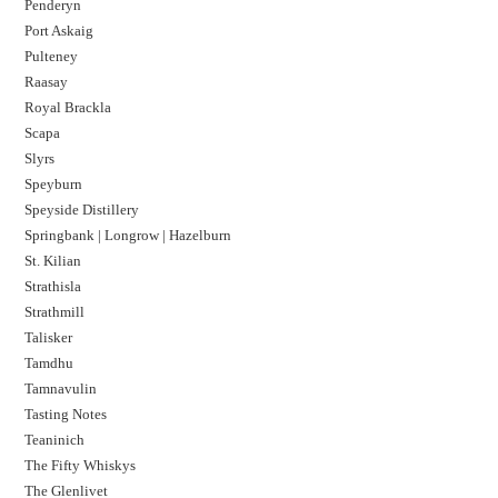
Penderyn
Port Askaig
Pulteney
Raasay
Royal Brackla
Scapa
Slyrs
Speyburn
Speyside Distillery
Springbank | Longrow | Hazelburn
St. Kilian
Strathisla
Strathmill
Talisker
Tamdhu
Tamnavulin
Tasting Notes
Teaninich
The Fifty Whiskys
The Glenlivet