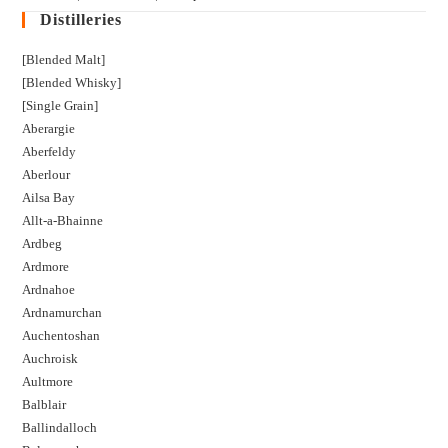
Distilleries
[Blended Malt]
[Blended Whisky]
[Single Grain]
Aberargie
Aberfeldy
Aberlour
Ailsa Bay
Allt-a-Bhainne
Ardbeg
Ardmore
Ardnahoe
Ardnamurchan
Auchentoshan
Auchroisk
Aultmore
Balblair
Ballindalloch