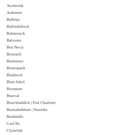
Auchroisk
Aultmore
Balblair
Ballindalloch
Balmenach
Balvenie
Ben Nevis
Benriach
Benrinnes
Benromach
Bladnoch
Blair Athol
Bowmore
Braeval
Bruichladdich | Port Charlotte
Bunnahabhain | Staoisha
Bushmills
Caol Ila
Clynelish