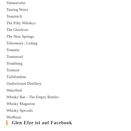
Tamnavulin
Tasting Notes
Teaninich
The Fifty Whiskys
The Glenlivet
The Nine Springs
Tobermory | Ledaig
Tomatin
Tomintoul
Torabhaig
Tormore
Tullibardine
Undisclosed Distillery
Waterford
Whisky Bar – The Empty Bottles
Whisky Magazine
Whisky Specials
Wolfburn
Glen Efze ist auf Facebook