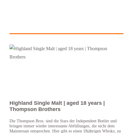
Highland Single Malt | aged 18 years |
Hig
Thompson Brothers
Bro
Die Thompson Bros. sind die Stars der Independent Bottler und
Highl
bringen immer wieder interessante Abfüllungen, die nicht dem
Dinge
Mainstream entsprechen. Hier gibt es einen 18jährigen Whisky, zu
Die A