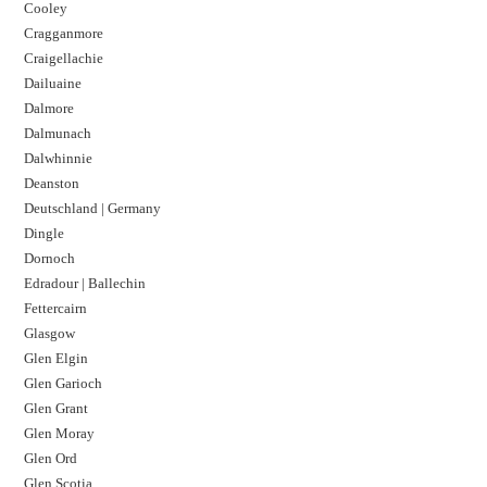
Cooley
Cragganmore
Craigellachie
Dailuaine
Dalmore​
Dalmunach
Dalwhinnie
Deanston
Deutschland | Germany
Dingle
Dornoch
Edradour | Ballechin
Fettercairn
Glasgow
Glen Elgin
Glen Garioch
Glen Grant
Glen Moray
Glen Ord
Glen Scotia