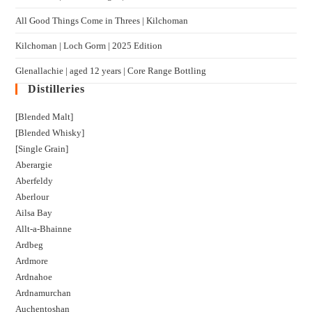
All Good Things Come in Threes | Kilchoman
Kilchoman | Loch Gorm​ | 2025 Edition
Glenallachie | aged 12 years | Core Range Bottling
Distilleries
[Blended Malt]
[Blended Whisky]
[Single Grain]
Aberargie
Aberfeldy
Aberlour
Ailsa Bay
Allt-a-Bhainne
Ardbeg
Ardmore
Ardnahoe
Ardnamurchan
Auchentoshan