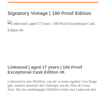
Signatory Vintage | 100 Proof Edition
Linkwood | aged 17 years | 100 Proof
Aul
Exceptional Cask Edition #6
Exc
Linkwood ist eine Distillery, von der es keine reguläre Core Range
Das i
gibt, sondern allenfalls den 12jährigen aus der Flora & Fauna
der 1
Serie. Bei den unabhängigen Abfüllern findet man Linkwood aber
Leide
...