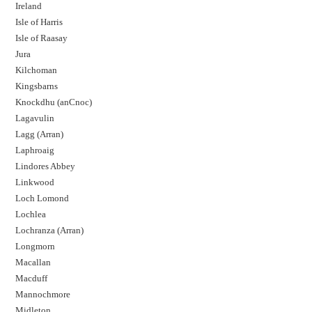
Ireland
Isle of Harris
Isle of Raasay
Jura
Kilchoman
Kingsbarns
Knockdhu (anCnoc)
Lagavulin
Lagg (Arran)
Laphroaig
Lindores Abbey
Linkwood
Loch Lomond
Lochlea
Lochranza (Arran)
Longmorn
Macallan
Macduff
Mannochmore
Midleton