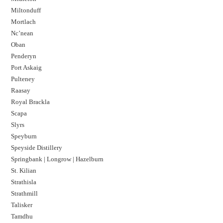
Miltonduff
Mortlach
Nc’nean
Oban
Penderyn
Port Askaig
Pulteney
Raasay
Royal Brackla
Scapa
Slyrs
Speyburn
Speyside Distillery
Springbank | Longrow | Hazelburn
St. Kilian
Strathisla
Strathmill
Talisker
Tamdhu