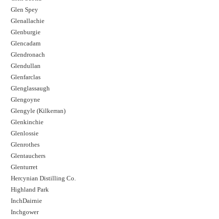
Glen Spey
Glenallachie
Glenburgie
Glencadam
Glendronach
Glendullan
Glenfarclas
Glenglassaugh
Glengoyne
Glengyle (Kilkerran)
Glenkinchie
Glenlossie
Glenrothes
Glentauchers
Glenturret
Hercynian Distilling Co.
Highland Park
InchDairnie
Inchgower