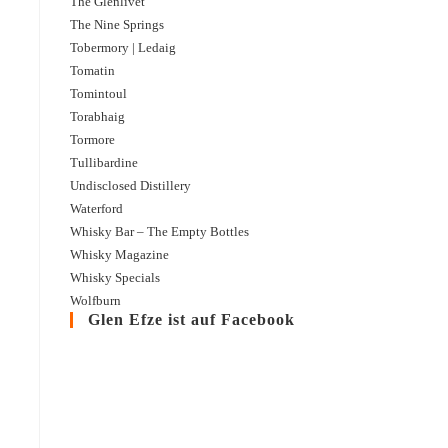
The Glenlivet
The Nine Springs
Tobermory | Ledaig
Tomatin
Tomintoul
Torabhaig
Tormore
Tullibardine
Undisclosed Distillery
Waterford
Whisky Bar – The Empty Bottles
Whisky Magazine
Whisky Specials
Wolfburn
Glen Efze ist auf Facebook