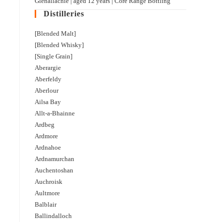
Glenallachie | aged 12 years | Core Range Bottling
Distilleries
[Blended Malt]
[Blended Whisky]
[Single Grain]
Aberargie
Aberfeldy
Aberlour
Ailsa Bay
Allt-a-Bhainne
Ardbeg
Ardmore
Ardnahoe
Ardnamurchan
Auchentoshan
Auchroisk
Aultmore
Balblair
Ballindalloch