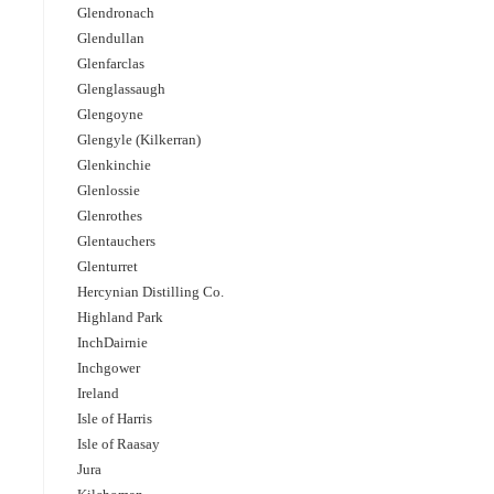
Glendronach
Glendullan
Glenfarclas
Glenglassaugh
Glengoyne
Glengyle (Kilkerran)
Glenkinchie
Glenlossie
Glenrothes
Glentauchers
Glenturret
Hercynian Distilling Co.
Highland Park
InchDairnie
Inchgower
Ireland
Isle of Harris
Isle of Raasay
Jura