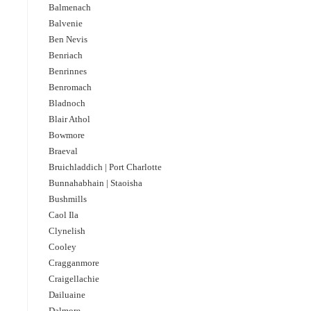
Balmenach
Balvenie
Ben Nevis
Benriach
Benrinnes
Benromach
Bladnoch
Blair Athol
Bowmore
Braeval
Bruichladdich | Port Charlotte
Bunnahabhain | Staoisha
Bushmills
Caol Ila
Clynelish
Cooley
Cragganmore
Craigellachie
Dailuaine
Dalmore​