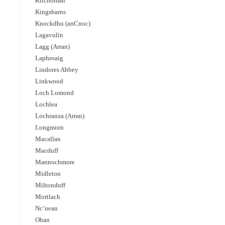
Kilchoman
Kingsbarns
Knockdhu (anCnoc)
Lagavulin
Lagg (Arran)
Laphroaig
Lindores Abbey
Linkwood
Loch Lomond
Lochlea
Lochranza (Arran)
Longmorn
Macallan
Macduff
Mannochmore
Midleton
Miltonduff
Mortlach
Nc’nean
Oban