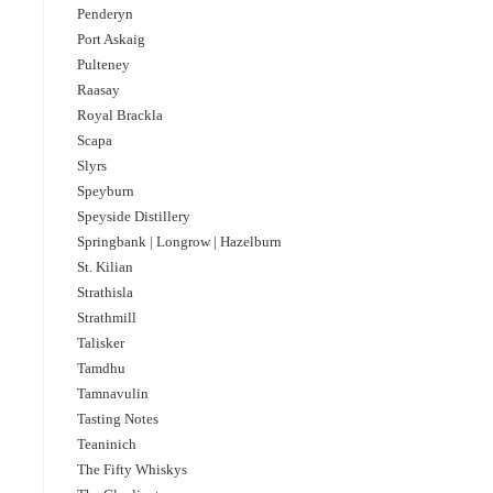
Penderyn
Port Askaig
Pulteney
Raasay
Royal Brackla
Scapa
Slyrs
Speyburn
Speyside Distillery
Springbank | Longrow | Hazelburn
St. Kilian
Strathisla
Strathmill
Talisker
Tamdhu
Tamnavulin
Tasting Notes
Teaninich
The Fifty Whiskys