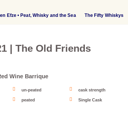
en Efze • Peat, Whisky and the Sea
The Fifty Whiskys
21 | The Old Friends
 Red Wine Barrique
un-peated
cask strength
peated
Single Cask