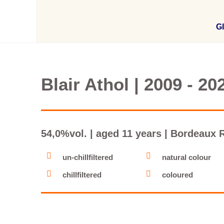
Gl
Blair Athol | 2009 - 20
54,0%vol. | aged 11 years | Bordeaux
un-chillfiltered
natural colour
chillfiltered
coloured