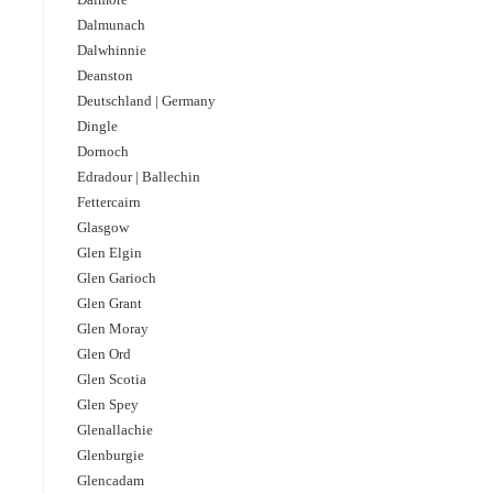
Dalmunach
Dalwhinnie
Deanston
Deutschland | Germany
Dingle
Dornoch
Edradour | Ballechin
Fettercairn
Glasgow
Glen Elgin
Glen Garioch
Glen Grant
Glen Moray
Glen Ord
Glen Scotia
Glen Spey
Glenallachie
Glenburgie
Glencadam