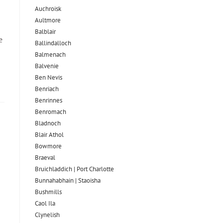
Auchroisk
Aultmore
Balblair
e
Ballindalloch
Balmenach
Balvenie
Ben Nevis
Benriach
Benrinnes
Benromach
Bladnoch
Blair Athol
Bowmore
Braeval
Bruichladdich | Port Charlotte
Bunnahabhain | Staoisha
Bushmills
Caol Ila
Clynelish