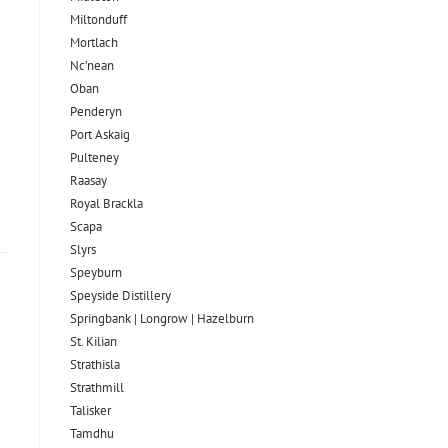
Miltonduff
Mortlach
Nc’nean
Oban
Penderyn
Port Askaig
Pulteney
Raasay
Royal Brackla
Scapa
Slyrs
Speyburn
Speyside Distillery
Springbank | Longrow | Hazelburn
St. Kilian
Strathisla
Strathmill
Talisker
Tamdhu