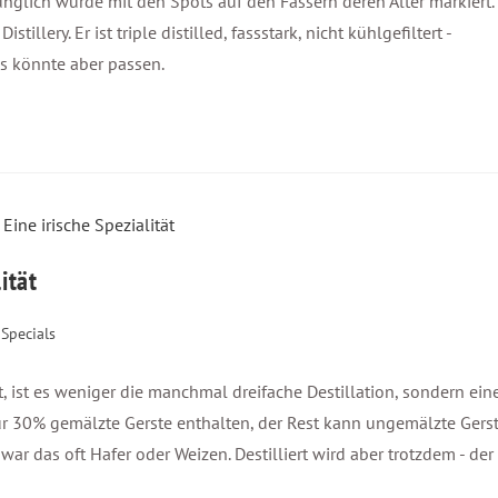
ünglich wurde mit den Spots auf den Fässern deren Alter markiert.
tillery. Er ist triple distilled, fassstark, nicht kühlgefiltert -
as könnte aber passen.
ität
Specials
, ist es weniger die manchmal dreifache Destillation, sondern ein
nur 30% gemälzte Gerste enthalten, der Rest kann ungemälzte Gers
 war das oft Hafer oder Weizen. Destilliert wird aber trotzdem - der