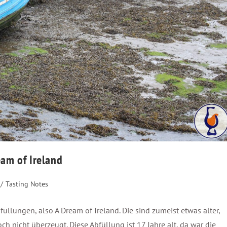
ream of Ireland
/
Tasting Notes
üllungen, also A Dream of Ireland. Die sind zumeist etwas älter,
h nicht überzeugt. Diese Abfüllung ist 17 Jahre alt, da war die