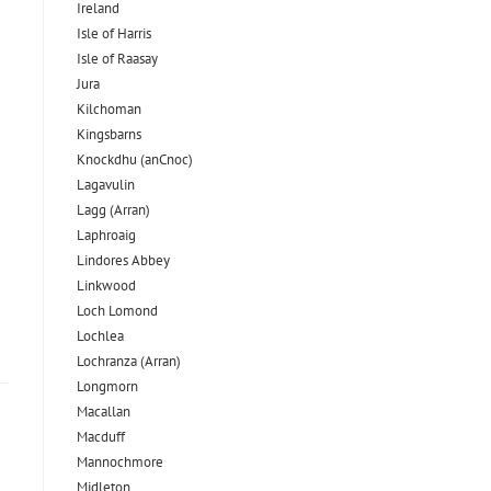
Ireland
Isle of Harris
Isle of Raasay
Jura
Kilchoman
Kingsbarns
Knockdhu (anCnoc)
Lagavulin
Lagg (Arran)
Laphroaig
Lindores Abbey
Linkwood
Loch Lomond
Lochlea
Lochranza (Arran)
Longmorn
Macallan
Macduff
Mannochmore
Midleton