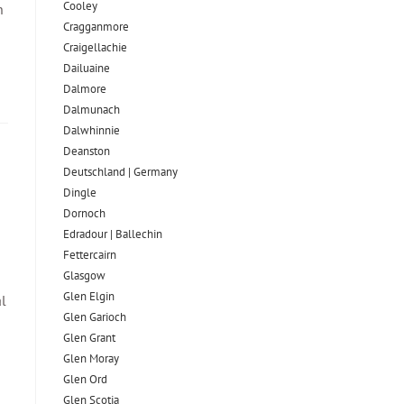
Cooley
n
Cragganmore
Craigellachie
Dailuaine
Dalmore​
Dalmunach
Dalwhinnie
Deanston
Deutschland | Germany
Dingle
Dornoch
Edradour | Ballechin
Fettercairn
Glasgow
Glen Elgin
al
Glen Garioch
Glen Grant
Glen Moray
Glen Ord
Glen Scotia