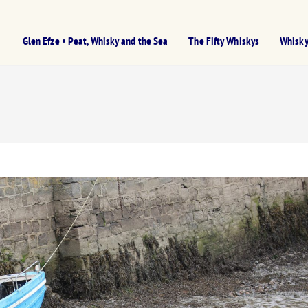
Glen Efze • Peat, Whisky and the Sea
The Fifty Whiskys
Whisky