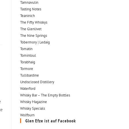
Tamnavulin
Tasting Notes
Teaninich
The Fifty Whiskys
The Glenlivet
The Nine Springs
Tobermory | Ledaig
Tomatin
Tomintoul
Torabhaig
Tormore
Tullibardine
Undisclosed Distillery
Waterford
Whisky Bar – The Empty Bottles
e
Whisky Magazine
Whisky Specials
te
Wolfburn
Glen Efze ist auf Facebook