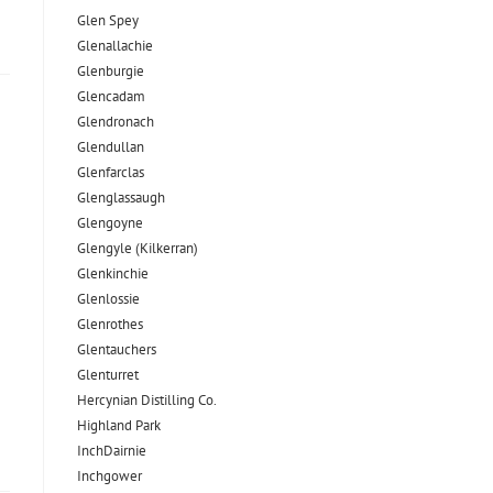
Glen Spey
Glenallachie
Glenburgie
Glencadam
Glendronach
Glendullan
Glenfarclas
Glenglassaugh
Glengoyne
Glengyle (Kilkerran)
Glenkinchie
Glenlossie
Glenrothes
Glentauchers
Glenturret
Hercynian Distilling Co.
Highland Park
InchDairnie
Inchgower