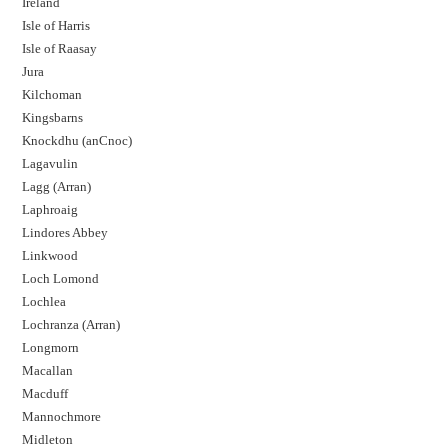
Ireland
Isle of Harris
Isle of Raasay
Jura
Kilchoman
Kingsbarns
Knockdhu (anCnoc)
Lagavulin
Lagg (Arran)
Laphroaig
Lindores Abbey
Linkwood
Loch Lomond
Lochlea
Lochranza (Arran)
Longmorn
Macallan
Macduff
Mannochmore
Midleton