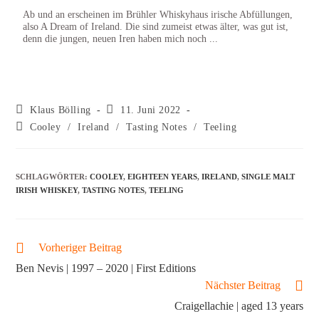
Ab und an erscheinen im Brühler Whiskyhaus irische Abfüllungen,
Die L
also A Dream of Ireland. Die sind zumeist etwas älter, was gut ist,
als L
denn die jungen, neuen Iren haben mich noch ...
Kaspa
Klaus Bölling
11. Juni 2022
Cooley
/
Ireland
/
Tasting Notes
/
Teeling
SCHLAGWÖRTER
:
COOLEY
,
EIGHTEEN YEARS
,
IRELAND
,
SINGLE MALT
IRISH WHISKEY
,
TASTING NOTES
,
TEELING
Vorheriger Beitrag
Ben Nevis | 1997 – 2020 | First Editions
Nächster Beitrag
Craigellachie | aged 13 years