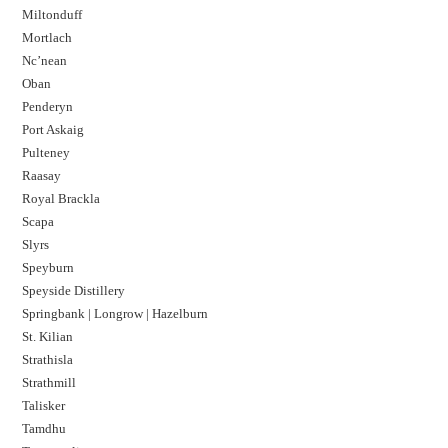
Miltonduff
Mortlach
Nc’nean
Oban
Penderyn
Port Askaig
Pulteney
Raasay
Royal Brackla
Scapa
Slyrs
Speyburn
Speyside Distillery
Springbank | Longrow | Hazelburn
St. Kilian
Strathisla
Strathmill
Talisker
Tamdhu