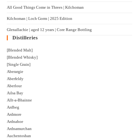
All Good Things Come in Threes | Kilchoman
Kilchoman | Loch Gorm​ | 2025 Edition
Glenallachie | aged 12 years | Core Range Bottling
Distilleries
[Blended Malt]
[Blended Whisky]
[Single Grain]
Aberargie
Aberfeldy
Aberlour
Ailsa Bay
Allt-a-Bhainne
Ardbeg
Ardmore
Ardnahoe
Ardnamurchan
Auchentoshan