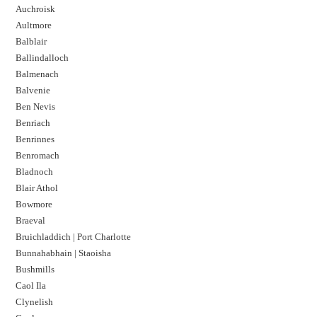
Auchroisk
Aultmore
Balblair
Ballindalloch
Balmenach
Balvenie
Ben Nevis
Benriach
Benrinnes
Benromach
Bladnoch
Blair Athol
Bowmore
Braeval
Bruichladdich | Port Charlotte
Bunnahabhain | Staoisha
Bushmills
Caol Ila
Clynelish