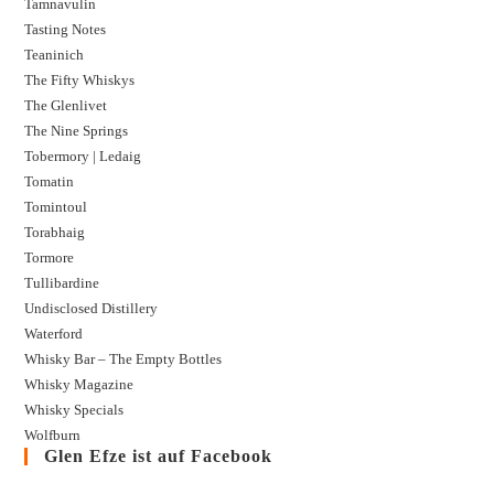
Tamnavulin
Tasting Notes
Teaninich
The Fifty Whiskys
The Glenlivet
The Nine Springs
Tobermory | Ledaig
Tomatin
Tomintoul
Torabhaig
Tormore
Tullibardine
Undisclosed Distillery
Waterford
Whisky Bar – The Empty Bottles
Whisky Magazine
Whisky Specials
Wolfburn
Glen Efze ist auf Facebook