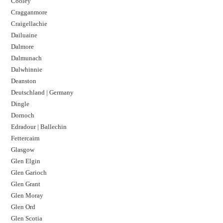
Cooley
Cragganmore
Craigellachie
Dailuaine
Dalmore​
Dalmunach
Dalwhinnie
Deanston
Deutschland | Germany
Dingle
Dornoch
Edradour | Ballechin
Fettercairn
Glasgow
Glen Elgin
Glen Garioch
Glen Grant
Glen Moray
Glen Ord
Glen Scotia