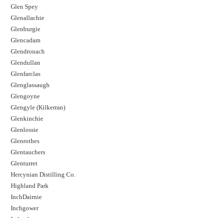
Glen Spey
Glenallachie
Glenburgie
Glencadam
Glendronach
Glendullan
Glenfarclas
Glenglassaugh
Glengoyne
Glengyle (Kilkerran)
Glenkinchie
Glenlossie
Glenrothes
Glentauchers
Glenturret
Hercynian Distilling Co.
Highland Park
InchDairnie
Inchgower