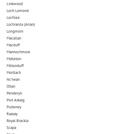
Linkwood
Loch Lomond
Lochlea
Lochranza (Arran)
Longmorn
Macallan
Macduff
Mannochmore
Midleton
Miltonduff
Mortlach
Nc’nean
Oban
Penderyn
Port Askaig
Pulteney
Raasay
Royal Brackla
Scapa