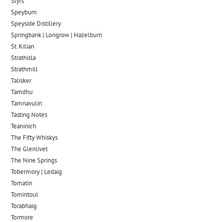
Slyrs
Speyburn
Speyside Distillery
Springbank | Longrow | Hazelburn
St. Kilian
Strathisla
Strathmill
Talisker
Tamdhu
Tamnavulin
Tasting Notes
Teaninich
The Fifty Whiskys
The Glenlivet
The Nine Springs
Tobermory | Ledaig
Tomatin
Tomintoul
Torabhaig
Tormore