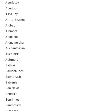
Aberfeldy
Aberlour
Ailsa Bay
Allt-a-Bhainne
Ardbeg
Ardmore
Ardnahoe
Ardnamurchan
Auchentoshan
Auchroisk
Aultmore
Balblair
Ballindalloch
Balmenach
Balvenie
Ben Nevis
Benriach
Benrinnes
Benromach
Bladnoch