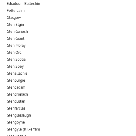
Edradour | Ballechin
Fettercairn
Glasgow
Glen Elgin
Glen Garioch
Glen Grant
Glen Moray
Glen Ord
Glen Scotia
Glen Spey
Glenallachie
Glenburgie
Glencadam
Glendronach
Glendullan
Glenfarclas
Glenglassaugh
Glengoyne
Glengyle (Kilkerran)