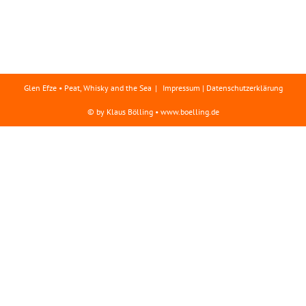
Glen Efze • Peat, Whisky and the Sea
Impressum | Datenschutzerklärung
© by Klaus Bölling • www.boelling.de