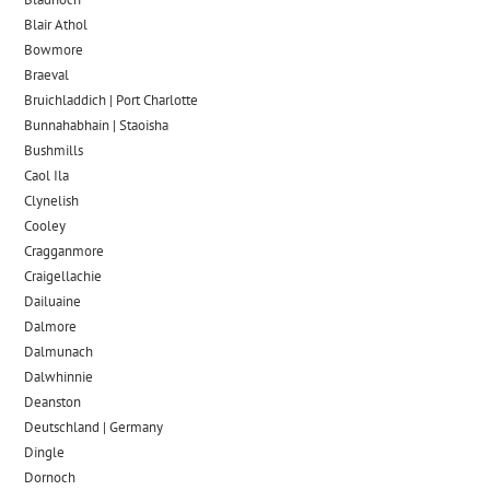
Blair Athol
Bowmore
Braeval
Bruichladdich | Port Charlotte
Bunnahabhain | Staoisha
Bushmills
Caol Ila
Clynelish
Cooley
Cragganmore
Craigellachie
Dailuaine
Dalmore​
Dalmunach
Dalwhinnie
Deanston
Deutschland | Germany
Dingle
Dornoch