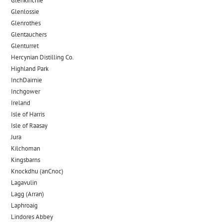
Glenkinchie
Glenlossie
Glenrothes
Glentauchers
Glenturret
Hercynian Distilling Co.
Highland Park
InchDairnie
Inchgower
Ireland
Isle of Harris
Isle of Raasay
Jura
Kilchoman
Kingsbarns
Knockdhu (anCnoc)
Lagavulin
Lagg (Arran)
Laphroaig
Lindores Abbey