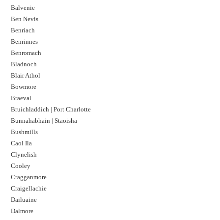
Balvenie
Ben Nevis
Benriach
Benrinnes
Benromach
Bladnoch
Blair Athol
Bowmore
Braeval
Bruichladdich | Port Charlotte
Bunnahabhain | Staoisha
Bushmills
Caol Ila
Clynelish
Cooley
Cragganmore
Craigellachie
Dailuaine
Dalmore​