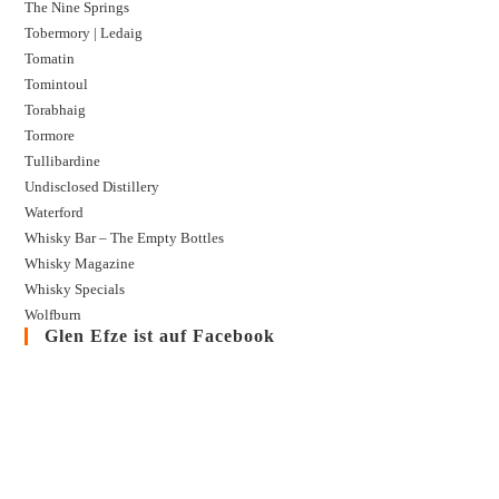
The Nine Springs
Tobermory | Ledaig
Tomatin
Tomintoul
Torabhaig
Tormore
Tullibardine
Undisclosed Distillery
Waterford
Whisky Bar – The Empty Bottles
Whisky Magazine
Whisky Specials
Wolfburn
Glen Efze ist auf Facebook