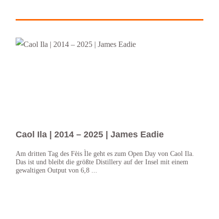
Caol Ila | 2014 – 2025 | James Eadie
Cao
Sco
Am dritten Tag des Fèis Ìle geht es zum Open Day von Caol Ila.
Das ist und bleibt die größte Distillery auf der Insel mit einem
Ok, d
gewaltigen Output von 6,8 ...
wenig
Verfü