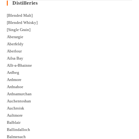
Distilleries
[Blended Malt]
[Blended Whisky]
[Single Grain]
Aberargie
Aberfeldy
Aberlour
Ailsa Bay
Allt-a-Bhainne
Ardbeg
Ardmore
Ardnahoe
Ardnamurchan
Auchentoshan
Auchroisk
Aultmore
Balblair
Ballindalloch
Balmenach