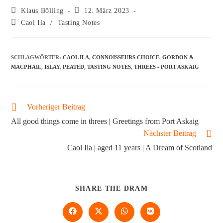
Klaus Bölling
12. März 2023
Caol Ila
/
Tasting Notes
SCHLAGWÖRTER
:
CAOL ILA
,
CONNOISSEURS CHOICE
,
GORDON &
MACPHAIL
,
ISLAY
,
PEATED
,
TASTING NOTES
,
THREES - PORT ASKAIG
Vorheriger Beitrag
All good things come in threes | Greetings from Port Askaig
Nächster Beitrag
Caol Ila | aged 11 years | A Dream of Scotland
SHARE THE DRAM