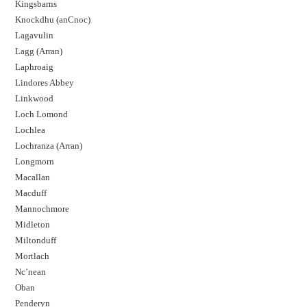
Kingsbarns
Knockdhu (anCnoc)
Lagavulin
Lagg (Arran)
Laphroaig
Lindores Abbey
Linkwood
Loch Lomond
Lochlea
Lochranza (Arran)
Longmorn
Macallan
Macduff
Mannochmore
Midleton
Miltonduff
Mortlach
Nc’nean
Oban
Penderyn