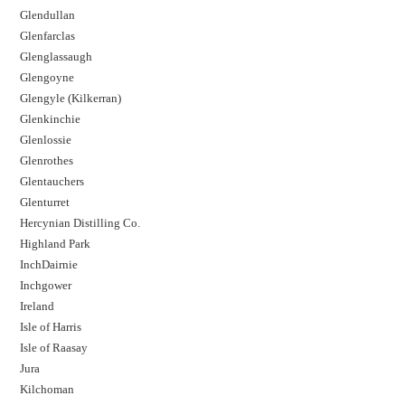
Glendullan
Glenfarclas
Glenglassaugh
Glengoyne
Glengyle (Kilkerran)
Glenkinchie
Glenlossie
Glenrothes
Glentauchers
Glenturret
Hercynian Distilling Co.
Highland Park
InchDairnie
Inchgower
Ireland
Isle of Harris
Isle of Raasay
Jura
Kilchoman