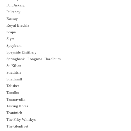
Port Askaig
Pulteney
Raasay
Royal Brackla
Scapa
Slyrs
Speyburn
Speyside Distillery
Springbank | Longrow | Hazelburn
St. Kilian
Strathisla
Strathmill
Talisker
Tamdhu
Tamnavulin
Tasting Notes
Teaninich
The Fifty Whiskys
The Glenlivet