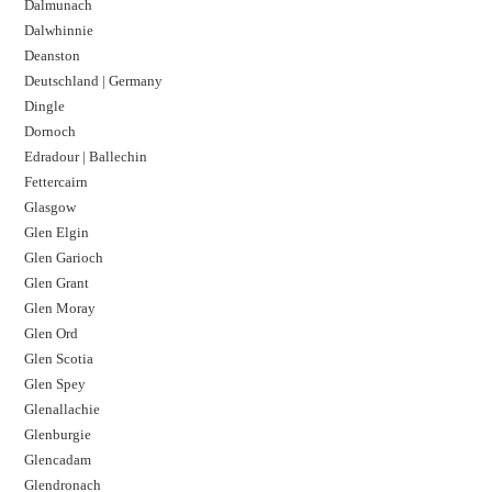
Dalmunach
Dalwhinnie
Deanston
Deutschland | Germany
Dingle
Dornoch
Edradour | Ballechin
Fettercairn
Glasgow
Glen Elgin
Glen Garioch
Glen Grant
Glen Moray
Glen Ord
Glen Scotia
Glen Spey
Glenallachie
Glenburgie
Glencadam
Glendronach