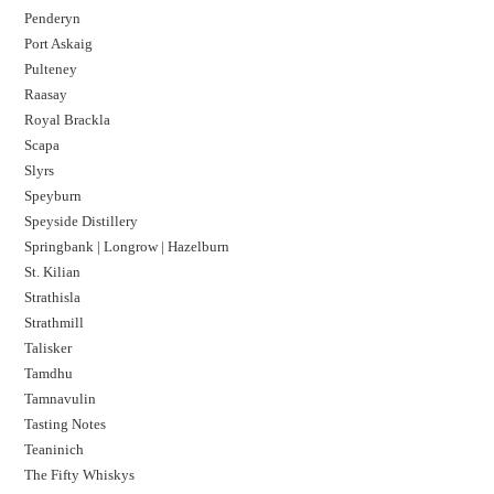
Penderyn
Port Askaig
Pulteney
Raasay
Royal Brackla
Scapa
Slyrs
Speyburn
Speyside Distillery
Springbank | Longrow | Hazelburn
St. Kilian
Strathisla
Strathmill
Talisker
Tamdhu
Tamnavulin
Tasting Notes
Teaninich
The Fifty Whiskys