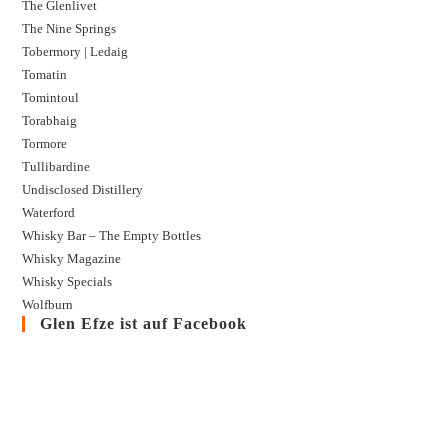
The Glenlivet
The Nine Springs
Tobermory | Ledaig
Tomatin
Tomintoul
Torabhaig
Tormore
Tullibardine
Undisclosed Distillery
Waterford
Whisky Bar – The Empty Bottles
Whisky Magazine
Whisky Specials
Wolfburn
Glen Efze ist auf Facebook