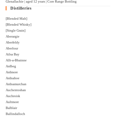
Glenallachie | aged 12 years | Core Range Bottling
Distilleries
[Blended Malt]
[Blended Whisky]
[Single Grain]
Aberargie
Aberfeldy
Aberlour
Ailsa Bay
Allt-a-Bhainne
Ardbeg
Ardmore
Ardnahoe
Ardnamurchan
Auchentoshan
Auchroisk
Aultmore
Balblair
Ballindalloch