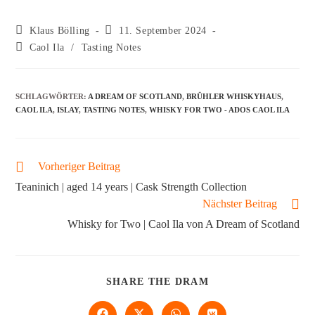
Klaus Bölling
11. September 2024
Caol Ila
/
Tasting Notes
SCHLAGWÖRTER
:
A DREAM OF SCOTLAND
,
BRÜHLER WHISKYHAUS
,
CAOL ILA
,
ISLAY
,
TASTING NOTES
,
WHISKY FOR TWO - ADOS CAOL ILA
Vorheriger Beitrag
Teaninich | aged 14 years | Cask Strength Collection
Nächster Beitrag
Whisky for Two | Caol Ila von A Dream of Scotland
SHARE THE DRAM