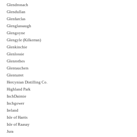
Glendronach
Glendullan
Glenfarclas
Glenglassaugh
Glengoyne
Glengyle (Kilkerran)
Glenkinchie
Glenlossie
Glenrothes
Glentauchers
Glenturret
Hercynian Distilling Co.
Highland Park
InchDairnie
Inchgower
Ireland
Isle of Harris
Isle of Raasay
Jura