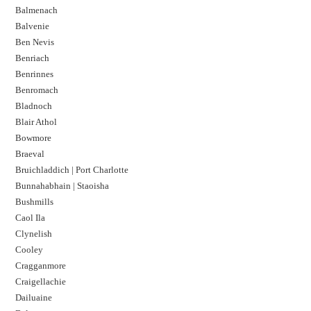
Balmenach
Balvenie
Ben Nevis
Benriach
Benrinnes
Benromach
Bladnoch
Blair Athol
Bowmore
Braeval
Bruichladdich | Port Charlotte
Bunnahabhain | Staoisha
Bushmills
Caol Ila
Clynelish
Cooley
Cragganmore
Craigellachie
Dailuaine