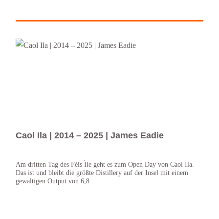
Caol Ila | 2014 – 2025 | James Eadie
Cao
Sco
Am dritten Tag des Fèis Ìle geht es zum Open Day von Caol Ila.
Das ist und bleibt die größte Distillery auf der Insel mit einem
Ok, d
gewaltigen Output von 6,8 ...
wenig
Verfü