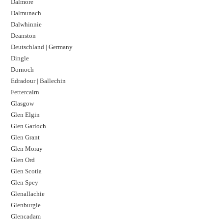
Dalmore​
Dalmunach
Dalwhinnie
Deanston
Deutschland | Germany
Dingle
Dornoch
Edradour | Ballechin
Fettercairn
Glasgow
Glen Elgin
Glen Garioch
Glen Grant
Glen Moray
Glen Ord
Glen Scotia
Glen Spey
Glenallachie
Glenburgie
Glencadam