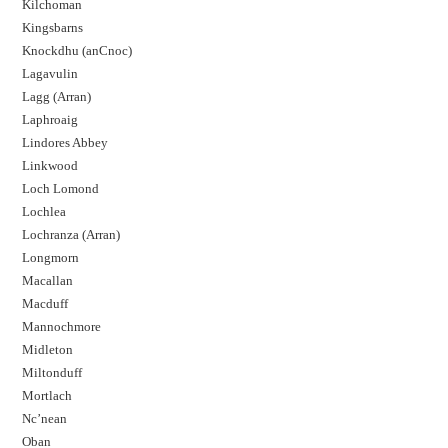
Kilchoman
Kingsbarns
Knockdhu (anCnoc)
Lagavulin
Lagg (Arran)
Laphroaig
Lindores Abbey
Linkwood
Loch Lomond
Lochlea
Lochranza (Arran)
Longmorn
Macallan
Macduff
Mannochmore
Midleton
Miltonduff
Mortlach
Nc’nean
Oban