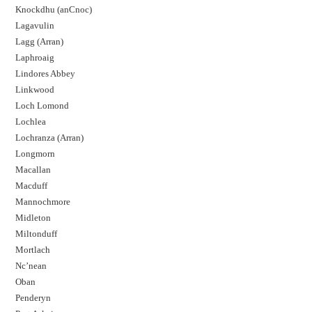
Knockdhu (anCnoc)
Lagavulin
Lagg (Arran)
Laphroaig
Lindores Abbey
Linkwood
Loch Lomond
Lochlea
Lochranza (Arran)
Longmorn
Macallan
Macduff
Mannochmore
Midleton
Miltonduff
Mortlach
Nc’nean
Oban
Penderyn