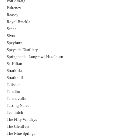
Port Askaig
Pulteney
Raasay
Royal Brackla
Scapa
Slyrs
Speyburn
Speyside Distillery
Springbank | Longrow | Hazelburn
St. Kilian
Strathisla
Strathmill
Talisker
Tamdhu
Tamnavulin
Tasting Notes
Teaninich
The Fifty Whiskys
The Glenlivet
The Nine Springs