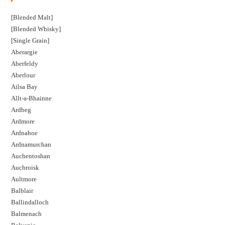
[Blended Malt]
[Blended Whisky]
[Single Grain]
Aberargie
Aberfeldy
Aberlour
Ailsa Bay
Allt-a-Bhainne
Ardbeg
Ardmore
Ardnahoe
Ardnamurchan
Auchentoshan
Auchroisk
Aultmore
Balblair
Ballindalloch
Balmenach