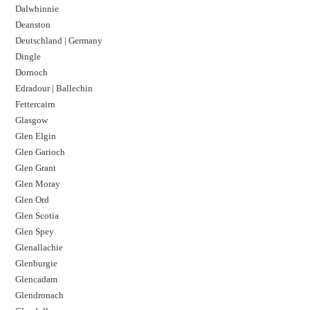
Dalwhinnie
Deanston
Deutschland | Germany
Dingle
Dornoch
Edradour | Ballechin
Fettercairn
Glasgow
Glen Elgin
Glen Garioch
Glen Grant
Glen Moray
Glen Ord
Glen Scotia
Glen Spey
Glenallachie
Glenburgie
Glencadam
Glendronach