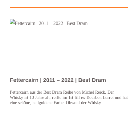
Fettercairn | 2011 – 2022 | Best Dram
Fet
Sco
Fettercairn aus der Best Dram Reihe von Michel Reick. Der
Whisky ist 10 Jahre alt, reifte im 1st fill ex-Bourbon Barrel und hat
Fette
eine schöne, hellgoldene Farbe. Obwohl der Whisky ...
der A
Bottl