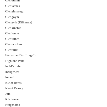
Glendullan
Glenfarclas
Glenglassaugh
Glengoyne
Glengyle (Kilkerran)
Glenkinchie
Glenlossie
Glenrothes
Glentauchers
Glenturret
Hercynian Distilling Co.
Highland Park
InchDairnie
Inchgower
Ireland
Isle of Harris
Isle of Raasay
Jura
Kilchoman
Kingsbarns