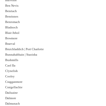
Balvenie
Ben Nevis
Benriach
Benrinnes
Benromach
Bladnoch
Blair Athol
Bowmore
Braeval
Bruichladdich | Port Charlotte
Bunnahabhain | Staoisha
Bushmills
Caol Ila
Clynelish
Cooley
Cragganmore
Craigellachie
Dailuaine
Dalmore​
Dalmunach