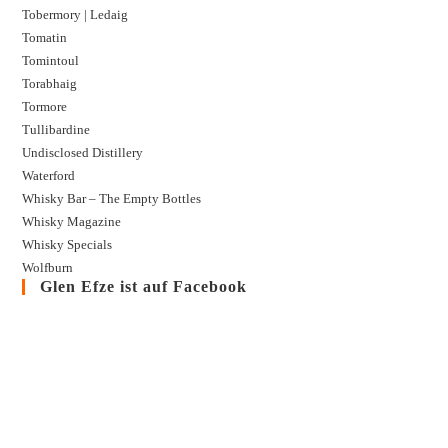
Tobermory | Ledaig
Tomatin
Tomintoul
Torabhaig
Tormore
Tullibardine
Undisclosed Distillery
Waterford
Whisky Bar – The Empty Bottles
Whisky Magazine
Whisky Specials
Wolfburn
Glen Efze ist auf Facebook