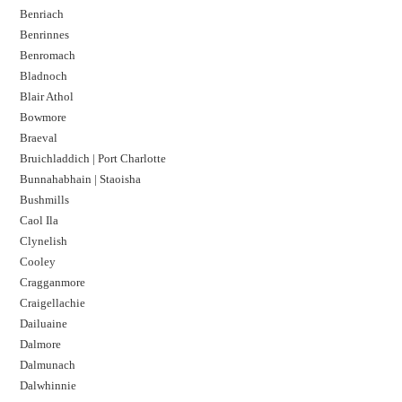
Benriach
Benrinnes
Benromach
Bladnoch
Blair Athol
Bowmore
Braeval
Bruichladdich | Port Charlotte
Bunnahabhain | Staoisha
Bushmills
Caol Ila
Clynelish
Cooley
Cragganmore
Craigellachie
Dailuaine
Dalmore​
Dalmunach
Dalwhinnie