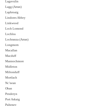
Lagavulin
Lagg (Arran)
Laphroaig
Lindores Abbey
Linkwood
Loch Lomond
Lochlea
Lochranza (Arran)
Longmorn
Macallan
Macduff
Mannochmore
Midleton
Miltonduff
Mortlach
Nc’nean
Oban
Penderyn
Port Askaig
Pulteney