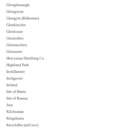
Glenglassaugh
Glengoyne
Glengyle (Kilkerran)
Glenkinchie
Glenlossie
Glenrothes
Glentauchers
Glenturret
Hercynian Distilling Co.
Highland Park
InchDairnie
Inchgower
Ireland
Isle of Harris
Isle of Raasay
Jura
Kilchoman
Kingsbarns
Knockdhu (anCnoc)