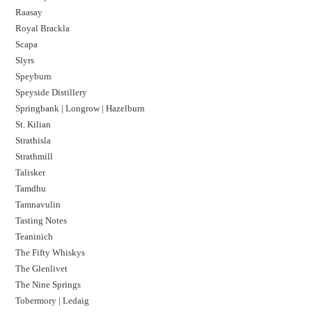
Raasay
Royal Brackla
Scapa
Slyrs
Speyburn
Speyside Distillery
Springbank | Longrow | Hazelburn
St. Kilian
Strathisla
Strathmill
Talisker
Tamdhu
Tamnavulin
Tasting Notes
Teaninich
The Fifty Whiskys
The Glenlivet
The Nine Springs
Tobermory | Ledaig