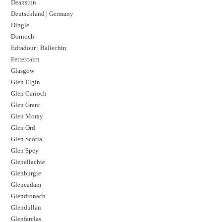
Deanston
Deutschland | Germany
Dingle
Dornoch
Edradour | Ballechin
Fettercairn
Glasgow
Glen Elgin
Glen Garioch
Glen Grant
Glen Moray
Glen Ord
Glen Scotia
Glen Spey
Glenallachie
Glenburgie
Glencadam
Glendronach
Glendullan
Glenfarclas