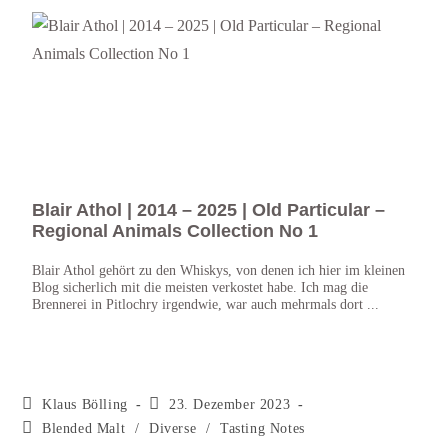
Blair Athol | 2014 – 2025 | Old Particular –
Bow
Regional Animals Collection No 1
Fünft
Day b
Blair Athol gehört zu den Whiskys, von denen ich hier im kleinen
inter
Blog sicherlich mit die meisten verkostet habe. Ich mag die
von B
Brennerei in Pitlochry irgendwie, war auch mehrmals dort ...
Klaus Bölling
23. Dezember 2023
Blended Malt
/
Diverse
/
Tasting Notes