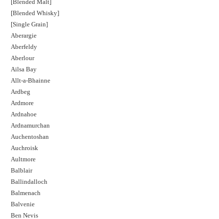
[Blended Malt]
[Blended Whisky]
[Single Grain]
Aberargie
Aberfeldy
Aberlour
Ailsa Bay
Allt-a-Bhainne
Ardbeg
Ardmore
Ardnahoe
Ardnamurchan
Auchentoshan
Auchroisk
Aultmore
Balblair
Ballindalloch
Balmenach
Balvenie
Ben Nevis