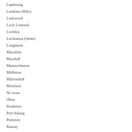
Laphroaig
Lindores Abbey
Linkwood
Loch Lomond
Lochlea
Lochranza (Arran)
Longmorn
Macallan
Macduff
Mannochmore
Midleton
Miltonduff
Mortlach
Nc’nean
Oban
Penderyn
Port Askaig
Pulteney
Raasay