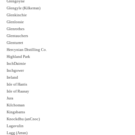
Glengoyne
Glengyle (Kilkerran)
Glenkinchie
Glenlossie
Glenrothes
Glentauchers
Glenturret
Hercynian Distilling Co.
Highland Park
InchDairnie
Inchgower
Ireland
Isle of Harris
Isle of Raasay
Jura
Kilchoman
Kingsbarns
Knockdhu (anCnoc)
Lagavulin
Lagg (Arran)