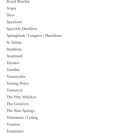
Royal Brackla
Scapa
Slyrs
Speyburn
Speyside Distillery
Springbank | Longrow | Hazelburn
St. Kilian
Strathisla
Strathmill
Talisker
Tamdhu
Tamnavulin
Tasting Notes
Teaninich
The Fifty Whiskys
The Glenlivet
The Nine Springs
Tobermory | Ledaig
Tomatin
Tomintoul