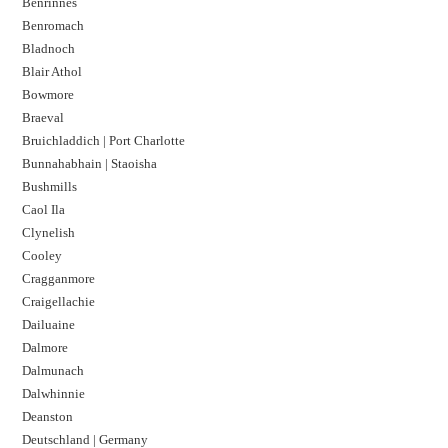
Benrinnes
Benromach
Bladnoch
Blair Athol
Bowmore
Braeval
Bruichladdich | Port Charlotte
Bunnahabhain | Staoisha
Bushmills
Caol Ila
Clynelish
Cooley
Cragganmore
Craigellachie
Dailuaine
Dalmore​
Dalmunach
Dalwhinnie
Deanston
Deutschland | Germany