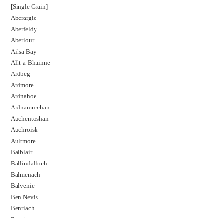
[Single Grain]
Aberargie
Aberfeldy
Aberlour
Ailsa Bay
Allt-a-Bhainne
Ardbeg
Ardmore
Ardnahoe
Ardnamurchan
Auchentoshan
Auchroisk
Aultmore
Balblair
Ballindalloch
Balmenach
Balvenie
Ben Nevis
Benriach