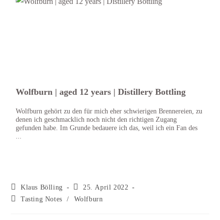
Wolfburn | aged 12 years | Distillery Bottling
Wolf
Wolfburn gehört zu den für mich eher schwierigen Brennereien, zu
Nach 
denen ich geschmacklich noch nicht den richtigen Zugang
getra
gefunden habe. Im Grunde bedauere ich das, weil ich ein Fan des
dring
...
...
Klaus Bölling
25. April 2022
Tasting Notes
/
Wolfburn