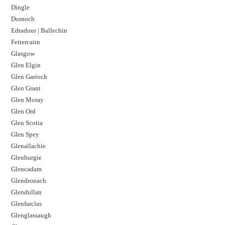
Dingle
Dornoch
Edradour | Ballechin
Fettercairn
Glasgow
Glen Elgin
Glen Garioch
Glen Grant
Glen Moray
Glen Ord
Glen Scotia
Glen Spey
Glenallachie
Glenburgie
Glencadam
Glendronach
Glendullan
Glenfarclas
Glenglassaugh