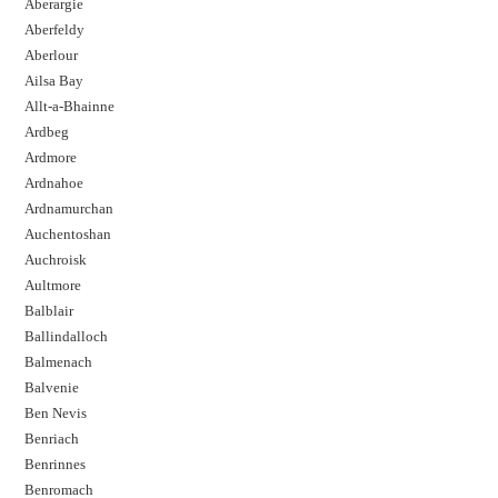
Aberargie
Aberfeldy
Aberlour
Ailsa Bay
Allt-a-Bhainne
Ardbeg
Ardmore
Ardnahoe
Ardnamurchan
Auchentoshan
Auchroisk
Aultmore
Balblair
Ballindalloch
Balmenach
Balvenie
Ben Nevis
Benriach
Benrinnes
Benromach