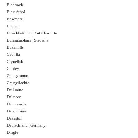
Bladnoch
Blair Athol
Bowmore
Braeval
Bruichladdich | Port Charlotte
Bunnahabhain | Staoisha
Bushmills
Caol Ila
Clynelish
Cooley
Cragganmore
Craigellachie
Dailuaine
Dalmore​
Dalmunach
Dalwhinnie
Deanston
Deutschland | Germany
Dingle