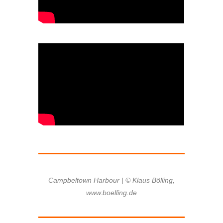
Campbeltown Harbour | © Klaus Bölling,
www.boelling.de