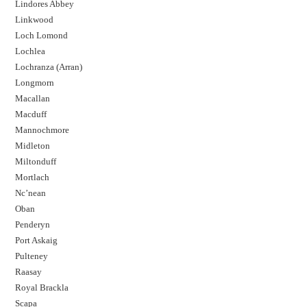
Lindores Abbey
Linkwood
Loch Lomond
Lochlea
Lochranza (Arran)
Longmorn
Macallan
Macduff
Mannochmore
Midleton
Miltonduff
Mortlach
Nc’nean
Oban
Penderyn
Port Askaig
Pulteney
Raasay
Royal Brackla
Scapa