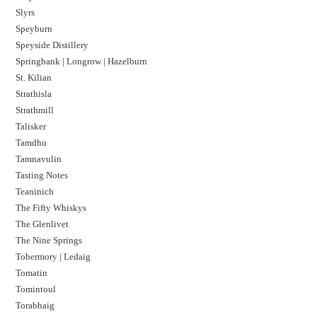
Slyrs
Speyburn
Speyside Distillery
Springbank | Longrow | Hazelburn
St. Kilian
Strathisla
Strathmill
Talisker
Tamdhu
Tamnavulin
Tasting Notes
Teaninich
The Fifty Whiskys
The Glenlivet
The Nine Springs
Tobermory | Ledaig
Tomatin
Tomintoul
Torabhaig