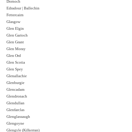
Dornoch
Edradour | Ballechin
Fettercairn
Glasgow
Glen Elgin
Glen Garioch
Glen Grant
Glen Moray
Glen Ord
Glen Scotia
Glen Spey
Glenallachie
Glenburgie
Glencadam
Glendronach
Glendullan
Glenfarclas
Glenglassaugh
Glengoyne
Glengyle (Kilkerran)