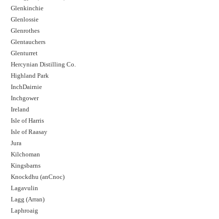
Glenkinchie
Glenlossie
Glenrothes
Glentauchers
Glenturret
Hercynian Distilling Co.
Highland Park
InchDairnie
Inchgower
Ireland
Isle of Harris
Isle of Raasay
Jura
Kilchoman
Kingsbarns
Knockdhu (anCnoc)
Lagavulin
Lagg (Arran)
Laphroaig