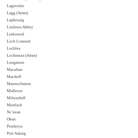
Lagavulin
Lagg (Arran)
Laphroaig
Lindores Abbey
Linkwood
Loch Lomond
Lochlea
Lochranza (Arran)
Longmorn
Macallan
Macduff
Mannochmore
Midleton
Miltonduff
Mortlach
Nc’nean
Oban
Penderyn
Port Askaig