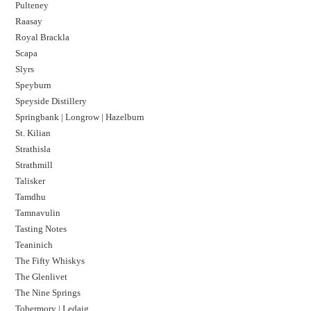
Pulteney
Raasay
Royal Brackla
Scapa
Slyrs
Speyburn
Speyside Distillery
Springbank | Longrow | Hazelburn
St. Kilian
Strathisla
Strathmill
Talisker
Tamdhu
Tamnavulin
Tasting Notes
Teaninich
The Fifty Whiskys
The Glenlivet
The Nine Springs
Tobermory | Ledaig