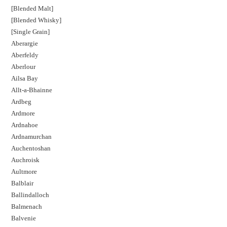
[Blended Malt]
[Blended Whisky]
[Single Grain]
Aberargie
Aberfeldy
Aberlour
Ailsa Bay
Allt-a-Bhainne
Ardbeg
Ardmore
Ardnahoe
Ardnamurchan
Auchentoshan
Auchroisk
Aultmore
Balblair
Ballindalloch
Balmenach
Balvenie