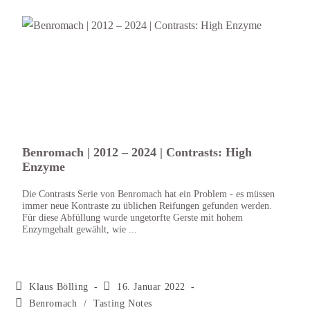
Benromach | 2012 – 2024 | Contrasts: High
Benr
Enzyme
Ein E
2024 
Die Contrasts Serie von Benromach hat ein Problem - es müssen
satte
immer neue Kontraste zu üblichen Reifungen gefunden werden.
für ei
Für diese Abfüllung wurde ungetorfte Gerste mit hohem
Enzymgehalt gewählt, wie ...
Klaus Bölling
16. Januar 2022
Benromach
/
Tasting Notes