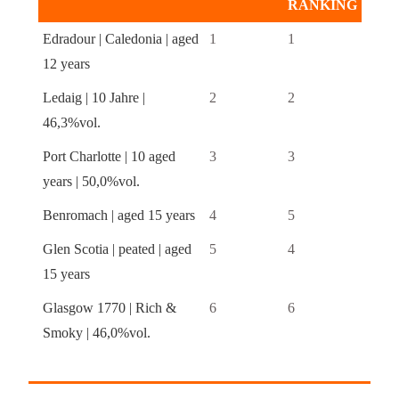
RANKING
Edradour | Caledonia | aged
1
1
12 years
Ledaig | 10 Jahre |
2
2
46,3%vol.
Port Charlotte | 10 aged
3
3
years | 50,0%vol.
Benromach | aged 15 years
4
5
Glen Scotia | peated | aged
5
4
15 years
Glasgow 1770 | Rich &
6
6
Smoky | 46,0%vol.