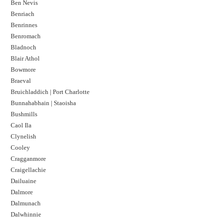
Ben Nevis
Benriach
Benrinnes
Benromach
Bladnoch
Blair Athol
Bowmore
Braeval
Bruichladdich | Port Charlotte
Bunnahabhain | Staoisha
Bushmills
Caol Ila
Clynelish
Cooley
Cragganmore
Craigellachie
Dailuaine
Dalmore​
Dalmunach
Dalwhinnie