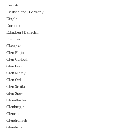
Deanston
Deutschland | Germany
Dingle
Dornoch
Edradour | Ballechin
Fettercairn
Glasgow
Glen Elgin
Glen Garioch
Glen Grant
Glen Moray
Glen Ord
Glen Scotia
Glen Spey
Glenallachie
Glenburgie
Glencadam
Glendronach
Glendullan