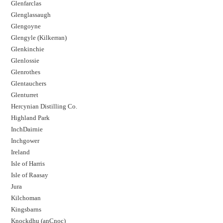
Glenfarclas
Glenglassaugh
Glengoyne
Glengyle (Kilkerran)
Glenkinchie
Glenlossie
Glenrothes
Glentauchers
Glenturret
Hercynian Distilling Co.
Highland Park
InchDairnie
Inchgower
Ireland
Isle of Harris
Isle of Raasay
Jura
Kilchoman
Kingsbarns
Knockdhu (anCnoc)