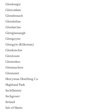
Glenburgie
Glencadam
Glendronach
Glendullan
Glenfarclas
Glenglassaugh
Glengoyne
Glengyle (Kilkerran)
Glenkinchie
Glenlossie
Glenrothes
Glentauchers
Glenturret
Hercynian Distilling Co.
Highland Park
InchDairnie
Inchgower
Ireland
Isle of Harris