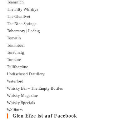
Teaninich
The Fifty Whiskys
The Glenlivet
The Nine Springs
Tobermory | Ledaig
Tomatin
Tomintoul
Torabhaig
Tormore
Tullibardine
Undisclosed Distillery
Waterford
Whisky Bar – The Empty Bottles
Whisky Magazine
Whisky Specials
Wolfburn
Glen Efze ist auf Facebook