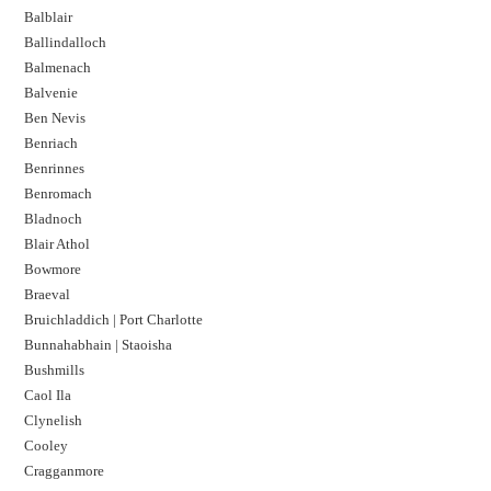
Balblair
Ballindalloch
Balmenach
Balvenie
Ben Nevis
Benriach
Benrinnes
Benromach
Bladnoch
Blair Athol
Bowmore
Braeval
Bruichladdich | Port Charlotte
Bunnahabhain | Staoisha
Bushmills
Caol Ila
Clynelish
Cooley
Cragganmore