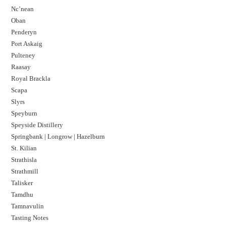
Nc’nean
Oban
Penderyn
Port Askaig
Pulteney
Raasay
Royal Brackla
Scapa
Slyrs
Speyburn
Speyside Distillery
Springbank | Longrow | Hazelburn
St. Kilian
Strathisla
Strathmill
Talisker
Tamdhu
Tamnavulin
Tasting Notes