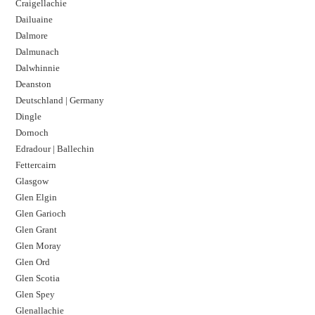
Craigellachie
Dailuaine
Dalmore​
Dalmunach
Dalwhinnie
Deanston
Deutschland | Germany
Dingle
Dornoch
Edradour | Ballechin
Fettercairn
Glasgow
Glen Elgin
Glen Garioch
Glen Grant
Glen Moray
Glen Ord
Glen Scotia
Glen Spey
Glenallachie