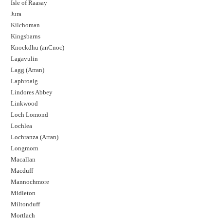
Isle of Raasay
Jura
Kilchoman
Kingsbarns
Knockdhu (anCnoc)
Lagavulin
Lagg (Arran)
Laphroaig
Lindores Abbey
Linkwood
Loch Lomond
Lochlea
Lochranza (Arran)
Longmorn
Macallan
Macduff
Mannochmore
Midleton
Miltonduff
Mortlach