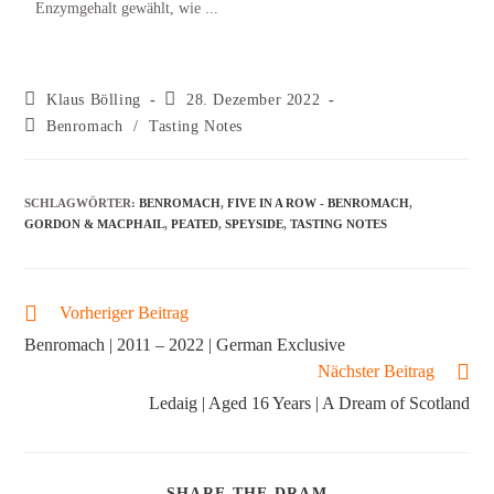
Enzymgehalt gewählt, wie ...
Klaus Bölling
28. Dezember 2022
Benromach
/
Tasting Notes
SCHLAGWÖRTER
:
BENROMACH
,
FIVE IN A ROW - BENROMACH
,
GORDON & MACPHAIL
,
PEATED
,
SPEYSIDE
,
TASTING NOTES
Vorheriger Beitrag
Benromach | 2011 – 2022 | German Exclusive
Nächster Beitrag
Ledaig | Aged 16 Years | A Dream of Scotland
SHARE THE DRAM