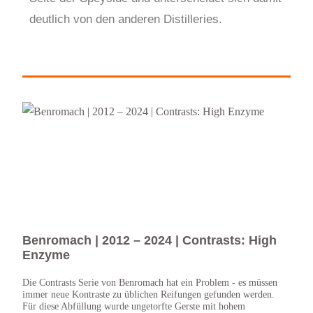
deutlich von den anderen Distilleries.
Benromach | 2012 – 2024 | Contrasts: High
Ben
Enzyme
Ein E
2024 
Die Contrasts Serie von Benromach hat ein Problem - es müssen
satte
immer neue Kontraste zu üblichen Reifungen gefunden werden.
für ei
Für diese Abfüllung wurde ungetorfte Gerste mit hohem