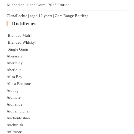
Kilchoman | Loch Gorm​ | 2025 Edition
Glenallachie | aged 12 years | Core Range Bottling
Distilleries
[Blended Malt]
[Blended Whisky]
[Single Grain]
Aberargie
Aberfeldy
Aberlour
Ailsa Bay
Allt-a-Bhainne
Ardbeg
Ardmore
Ardnahoe
Ardnamurchan
Auchentoshan
Auchroisk
Aultmore