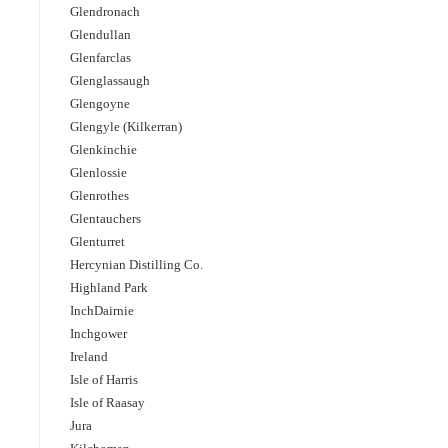
Glendronach
Glendullan
Glenfarclas
Glenglassaugh
Glengoyne
Glengyle (Kilkerran)
Glenkinchie
Glenlossie
Glenrothes
Glentauchers
Glenturret
Hercynian Distilling Co.
Highland Park
InchDairnie
Inchgower
Ireland
Isle of Harris
Isle of Raasay
Jura