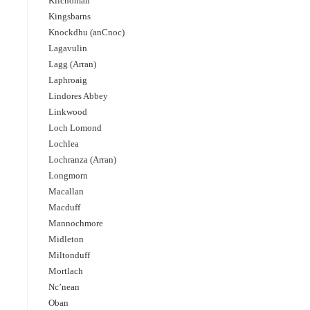
Kilchoman
Kingsbarns
Knockdhu (anCnoc)
Lagavulin
Lagg (Arran)
Laphroaig
Lindores Abbey
Linkwood
Loch Lomond
Lochlea
Lochranza (Arran)
Longmorn
Macallan
Macduff
Mannochmore
Midleton
Miltonduff
Mortlach
Nc’nean
Oban