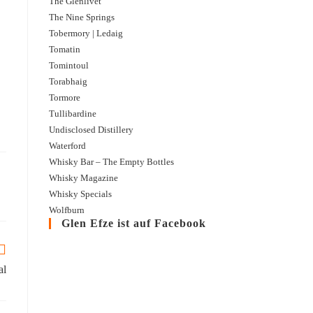
The Glenlivet
The Nine Springs
Glencadam | 2012 – 2023 | Best Dram
Tobermory | Ledaig
Tomatin
Ein Glencadam unabhängig abgefüllt von Best Dram. Der Whisky reifte im 1st fi
Tomintoul
aber wir reden ja ohnehin über seasoned ...
Torabhaig
Tormore
Tullibardine
Undisclosed Distillery
Waterford
Whisky Bar – The Empty Bottles
Whisky Magazine
Whisky Specials
Wolfburn
Glen Efze ist auf Facebook
al