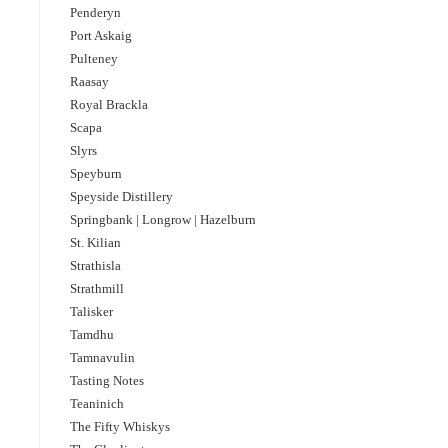
Penderyn
Port Askaig
Pulteney
Raasay
Royal Brackla
Scapa
Slyrs
Speyburn
Speyside Distillery
Springbank | Longrow | Hazelburn
St. Kilian
Strathisla
Strathmill
Talisker
Tamdhu
Tamnavulin
Tasting Notes
Teaninich
The Fifty Whiskys