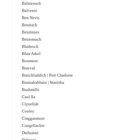
Balmenach
Balvenie
Ben Nevis
Benriach
Benrinnes
Benromach
Bladnoch
Blair Athol
Bowmore
Braeval
Bruichladdich | Port Charlotte
Bunnahabhain | Staoisha
Bushmills
Caol Ila
Clynelish
Cooley
Cragganmore
Craigellachie
Dailuaine
Dalmore​