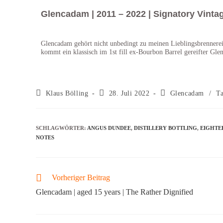
Glencadam | 2011 – 2022 | Signatory Vinta
Glencadam gehört nicht unbedingt zu meinen Lieblingsbrennerei
kommt ein klassisch im 1st fill ex-Bourbon Barrel gereifter Gle
Klaus Bölling
28. Juli 2022
Glencadam
/
Ta
SCHLAGWÖRTER
:
ANGUS DUNDEE
,
DISTILLERY BOTTLING
,
EIGHTE
NOTES
Vorheriger Beitrag
Glencadam | aged 15 years | The Rather Dignified