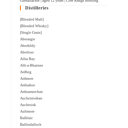
Glenallachie | aged 12 years | Core Range Bottling
Distilleries
[Blended Malt]
[Blended Whisky]
[Single Grain]
Aberargie
Aberfeldy
Aberlour
Ailsa Bay
Allt-a-Bhainne
Ardbeg
Ardmore
Ardnahoe
Ardnamurchan
Auchentoshan
Auchroisk
Aultmore
Balblair
Ballindalloch