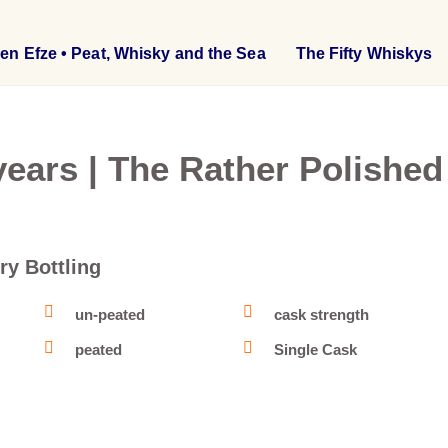
en Efze • Peat, Whisky and the Sea
The Fifty Whiskys
ears | The Rather Polished
ry Bottling
un-peated
cask strength
peated
Single Cask