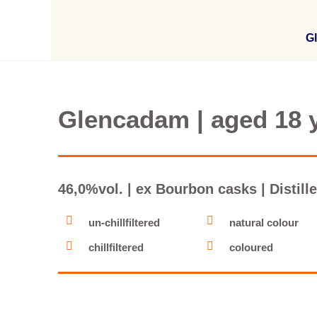
Gl
Glencadam | aged 18 y
46,0%vol. | ex Bourbon casks | Distille
un-chillfiltered
natural colour
chillfiltered
coloured