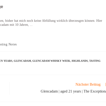
ge
en, bisher hat mich noch keine Abfüllung wirklich überzeugen können. Hier
ncadam mit 10 Jahren, ...
sting Notes
EN YEARS
,
GLENCADAM
,
GLENCADAM WHISKY WEEK
,
HIGHLANDS
,
TASTING
Nächster Beitrag
Glencadam | aged 21 years | The Exception