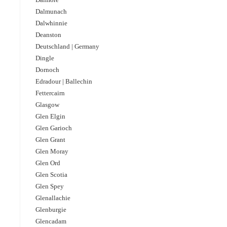
Dalmunach
Dalwhinnie
Deanston
Deutschland | Germany
Dingle
Dornoch
Edradour | Ballechin
Fettercairn
Glasgow
Glen Elgin
Glen Garioch
Glen Grant
Glen Moray
Glen Ord
Glen Scotia
Glen Spey
Glenallachie
Glenburgie
Glencadam