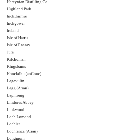
Hercynian Distilling Co.
Highland Park
InchDairnie
Inchgower
Ireland
Isle of Harris
Isle of Raasay
Jura
Kilchoman
Kingsbarns
Knockdhu (anCnoc)
Lagavulin
Lagg (Arran)
Laphroaig
Lindores Abbey
Linkwood
Loch Lomond
Lochlea
Lochranza (Arran)
Longmorn