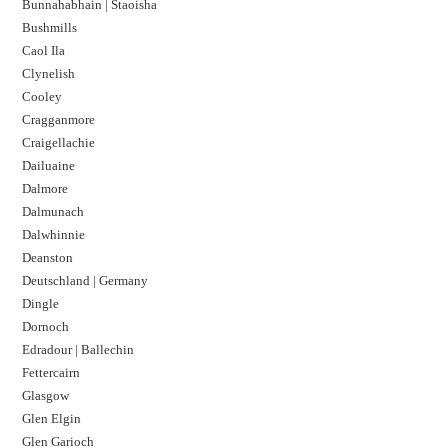
Bunnahabhain | Staoisha
Bushmills
Caol Ila
Clynelish
Cooley
Cragganmore
Craigellachie
Dailuaine
Dalmore​
Dalmunach
Dalwhinnie
Deanston
Deutschland | Germany
Dingle
Dornoch
Edradour | Ballechin
Fettercairn
Glasgow
Glen Elgin
Glen Garioch