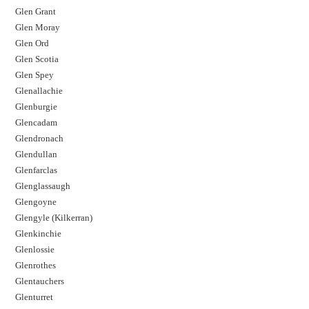
Glen Grant
Glen Moray
Glen Ord
Glen Scotia
Glen Spey
Glenallachie
Glenburgie
Glencadam
Glendronach
Glendullan
Glenfarclas
Glenglassaugh
Glengoyne
Glengyle (Kilkerran)
Glenkinchie
Glenlossie
Glenrothes
Glentauchers
Glenturret