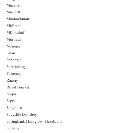
Macallan
Macduff
Mannochmore
Midleton
Miltonduff
Mortlach
Nc’nean
Oban
Penderyn
Port Askaig
Pulteney
Raasay
Royal Brackla
Scapa
Slyrs
Speyburn
Speyside Distillery
Springbank | Longrow | Hazelburn
St. Kilian