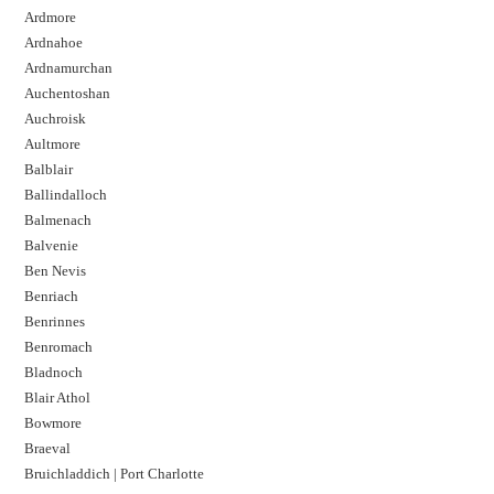
Ardmore
Ardnahoe
Ardnamurchan
Auchentoshan
Auchroisk
Aultmore
Balblair
Ballindalloch
Balmenach
Balvenie
Ben Nevis
Benriach
Benrinnes
Benromach
Bladnoch
Blair Athol
Bowmore
Braeval
Bruichladdich | Port Charlotte