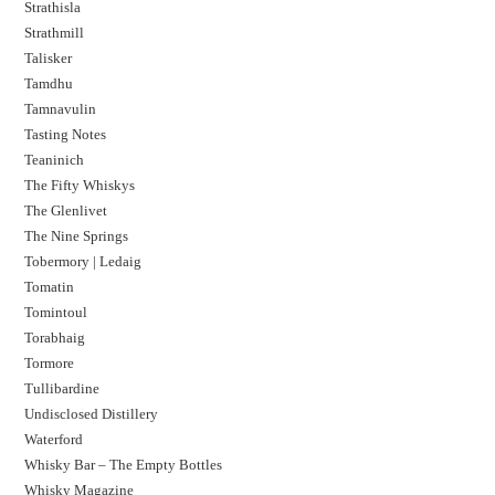
Strathisla
Strathmill
Talisker
Tamdhu
Tamnavulin
Tasting Notes
Teaninich
The Fifty Whiskys
The Glenlivet
The Nine Springs
Tobermory | Ledaig
Tomatin
Tomintoul
Torabhaig
Tormore
Tullibardine
Undisclosed Distillery
Waterford
Whisky Bar – The Empty Bottles
Whisky Magazine