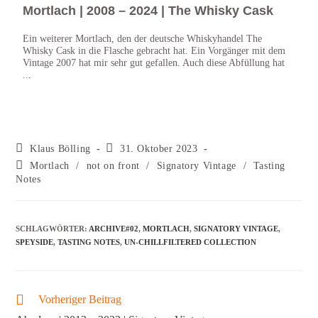
Mortlach | 2008 – 2024 | The Whisky Cask
Mor
#15
Ein weiterer Mortlach, den der deutsche Whiskyhandel The
Whisky Cask in die Flasche gebracht hat. Ein Vorgänger mit dem
Ein M
Vintage 2007 hat mir sehr gut gefallen. Auch diese Abfüllung hat
10 Ja
...
haben
Klaus Bölling
31. Oktober 2023
Mortlach
/
not on front
/
Signatory Vintage
/
Tasting
Notes
SCHLAGWÖRTER
:
ARCHIVE#02
,
MORTLACH
,
SIGNATORY VINTAGE
,
SPEYSIDE
,
TASTING NOTES
,
UN-CHILLFILTERED COLLECTION
Vorheriger Beitrag